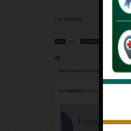
Foto: El Imparcial
Local
Uncategorized
Antonio
187
151
RECOMMENDED FOR YOU