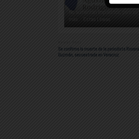
No aumentan impuestos, pero se
más… Estas Líneas
Newer Post
Se confirma la muerte de la periodista Roxan
Guzmán, secuestrada en Veracruz