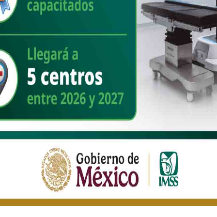
 Astiazaran
Hermosillo
Seguridad Vial
6
80
9