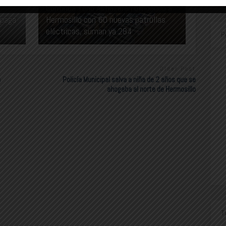
Continúa Toño Astiazarán blindando a
 paga
Hermosillo con 60 nuevas patrullas
eléctricas, suman ya 284
P
Older Post
a
Policía Municipal salva a niña de 2 años que se
ahogaba al norte de Hermosillo
T