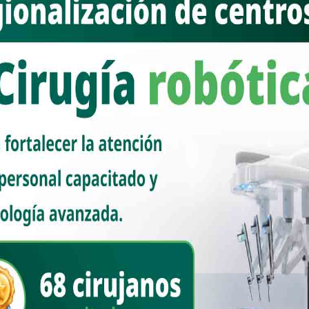
leta de seis cuadras de la calle Monteverde y una cuadra de la avenida
57 y Francisco Villa, buscando optimizar la vialidad en un área de
ital Infantil y el Hospital Integral de la Mujer del Estado de Sonora. La
lones 511 mil 387 pesos por parte del Gobierno de Hermosillo.
superficial y profundo de las calles, recarpeteo, aplicación de
a con el titular de la Dirección General de Desarrollo de Infraestructura
inas de la colonia, quienes también serán responsables de la
royecto más grande de rehabilitación de 18 vialidades en distintos
ico El Imparcial, el alcalde comentó: “
Nosotros traemos contempladas
o como ésta, para poder mejorar la circulación y la seguridad, esta es una
 fueron rehabilitadas, nos quedan 3, y como dice Astarté, esta tiene la
stradora del Hospital Infantil, aquí entran las ambulancias, por lo que es