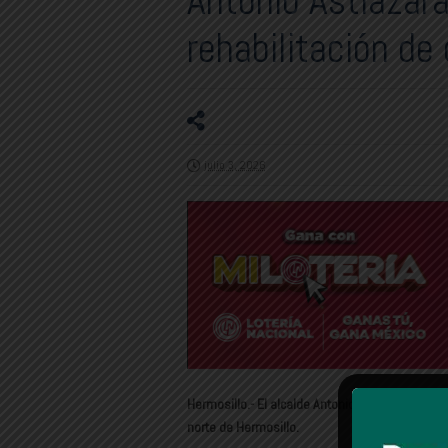
Antonio Astiazará
rehabilitación de
julio 3, 2026
Hermosillo.- El alcalde Antonio Astiazarán supe
norte de Hermosillo.