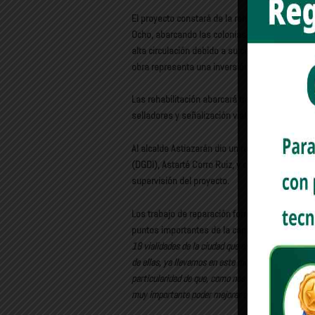
El proyecto constará de la rehabilitación comp
Ocho, abarcando las colonias Jesús García, Ley 
alta circulación debido a su cercanía con el Hosp
obra representa una inversión directa de 6 mil
Las rehabilitación abarcará trabajos de bacheo 
selladores y señalización vial con pintura.
Al alcalde Astiazarán dio un recorrido por la obr
(DGDI), Astarté Corro Ruiz, y con personas vec
supervisión del proyecto.
Los trabajo de reparación forman parte de un p
puntos importantes de la capital. Para el periód
18 vialidades de la ciudad que estamos interviniend
de ellas, ya llevamos en este momento 15 calles que
particularidad de que, como nos comentaba la admini
muy importante poder mejorar esta calle
”.