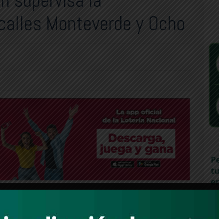
n supervisa la
 calles Monteverde y Ocho
rvisará las obras de reparación de las calles Monteverde y Ocho, al