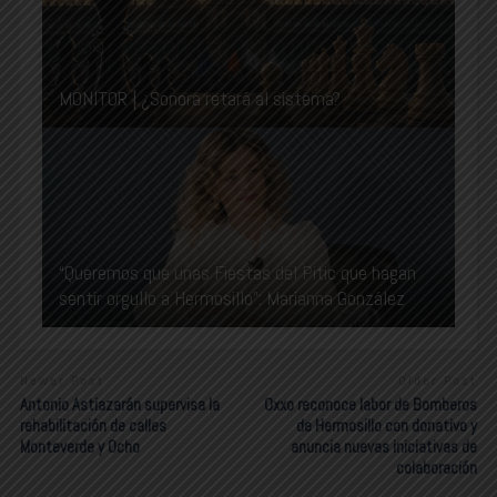
MONITOR | ¿Sonora retará al sistema?
“Queremos que unas Fiestas del Pitic que hagan
sentir orgullo a Hermosillo”: Marianna González
Newer Post
Older Post
Antonio Astiazarán supervisa la
Oxxo reconoce labor de Bomberos
rehabilitación de calles
de Hermosillo con donativo y
Monteverde y Ocho
anuncia nuevas iniciativas de
colaboración