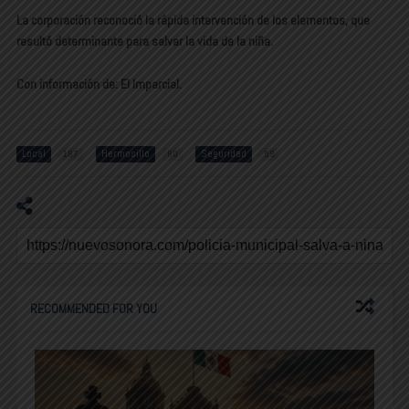
La corporación reconoció la rápida intervención de los elementos, que
resultó
determinante para salvar la vida de la niña
.
Con información de: El Imparcial.
Local
Hermosillo
Seguridad
187
80
59
RECOMMENDED FOR YOU