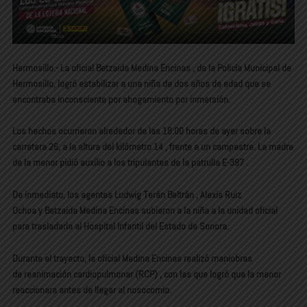
Hermosillo.- La oficial
Betzaida Medina Encinas
, de la
Policía Municipal de
Hermosillo
, logró estabilizar a una niña de
dos años de edad
que se
encontraba inconsciente por
ahogamiento por inmersión
.
Los hechos ocurrieron alrededor de las
18:00 horas
de ayer sobre la
carretera 26, a la altura del
kilómetro 14
, frente a un campestre. La madre
de la menor pidió auxilio a los tripulantes de la patrulla
E-397
.
De inmediato, los agentes
Ludwig Terán Beltrán
,
Alexis Ruiz
Ochoa
y
Betzaida Medina Encinas
subieron a la niña a la unidad oficial
para trasladarla al
Hospital Infantil del Estado de Sonora
.
Durante el trayecto, la oficial Medina Encinas realizó maniobras
de
reanimación cardiopulmonar (RCP)
, con las que logró que la menor
reaccionara antes de llegar al nosocomio.