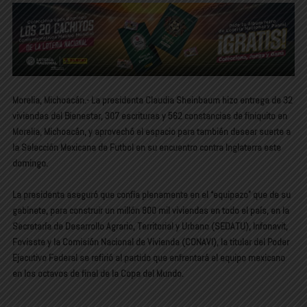
Morelia, Michoacán.- La presidenta Claudia Sheinbaum hizo entrega de 32
viviendas del Bienestar, 307 escrituras y 562 constancias de finiquito en
Morelia, Michoacán, y aprovechó el espacio para también desear suerte a
la Selección Mexicana de Futbol en su encuentro contra Inglaterra este
domingo.
La presidenta aseguró que confía plenamente en el “equipazo” que de su
gabinete, para construir un millón 800 mil viviendas en todo el país, en la
Secretaría de Desarrollo Agrario, Territorial y Urbano (SEDATU), Infonavit,
Fovisste y la Comisión Nacional de Vivienda (CONAVI), la titular del Poder
Ejecutivo Federal se refirió al partido que enfrentará el equipo mexicano
en los octavos de final de la Copa del Mundo.