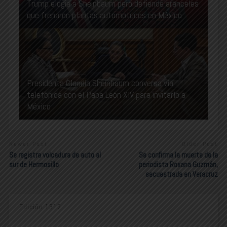
Trump elogia a Sheinbaum pero defiende aranceles
que frenaron plantas automotrices en México
Presidenta Claudia Sheinbaum conversa vía
telefónica con el Papa León XIV para invitarlo a
México
Newer Post
Older Post
Se registra volcadura de auto al
Se confirma la muerte de la
sur de Hermosillo
periodista Roxana Guzmán,
secuestrada en Veracruz
Edición 1312