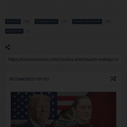
Nacional
Uncategorized
Claudia Sheinbaum
797
151
263
Michoacán
3
RECOMMENDED FOR YOU