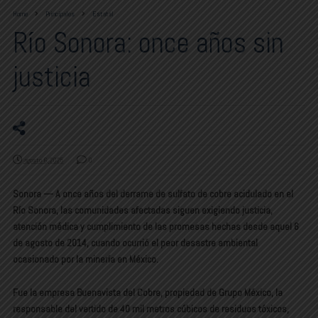
Home
Principales
Estatal
Río Sonora: once años sin
justicia
agosto 6, 2025
0
Sonora —
A once años del derrame de sulfato de cobre acidulado en el
Río Sonora, las comunidades afectadas siguen exigiendo justicia,
atención médica y cumplimiento de las promesas hechas desde aquel 6
de agosto de 2014, cuando ocurrió el peor desastre ambiental
ocasionado por la minería en México.
Fue la empresa
Buenavista del Cobre
, propiedad de Grupo México, la
responsable del vertido de
40 mil metros cúbicos de residuos tóxicos
,