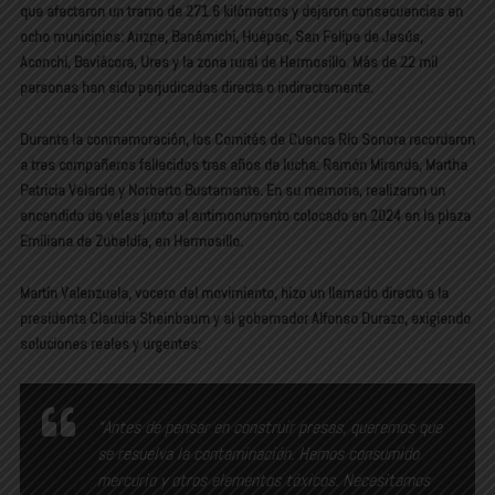
que afectaron un tramo de
271.6 kilómetros
y dejaron consecuencias en
ocho municipios: Arizpe, Banámichi, Huépac, San Felipe de Jesús,
Aconchi, Baviácora, Ures y la zona rural de Hermosillo. Más de
22 mil
personas
han sido perjudicadas directa o indirectamente.
Durante la conmemoración, los Comités de Cuenca Río Sonora recordaron
a tres compañeros fallecidos tras años de lucha: Ramón Miranda, Martha
Patricia Velarde y Norberto Bustamante. En su memoria, realizaron un
encendido de velas junto al
antimonumento
colocado en 2024 en la plaza
Emiliana de Zubeldía, en Hermosillo.
Martín Valenzuela, vocero del movimiento, hizo un llamado directo a la
presidenta
Claudia Sheinbaum
y al gobernador
Alfonso Durazo
, exigiendo
soluciones reales y urgentes:
“Antes de pensar en construir presas, queremos que
se resuelva la contaminación. Hemos consumido
mercurio y otros elementos tóxicos. Necesitamos