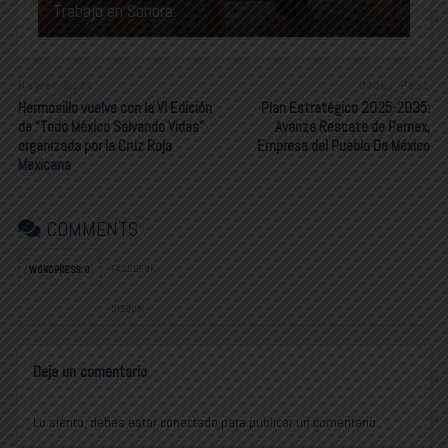
Trabajo en Sonora.
Newer Post
Older Post
Hermosillo vuelve con la VI Edición
Plan Estratégico 2025-2035:
de “Todo México Salvando Vidas”
Avanza Rescate de Pemex,
organizada por la Cruz Roja
Empresa del Pueblo De México
Mexicana
COMMENTS
FACEBOOK:
WORDPRESS:
0
DISQUS:
Deja un comentario
Lo siento, debes estar
conectado
para publicar un comentario.