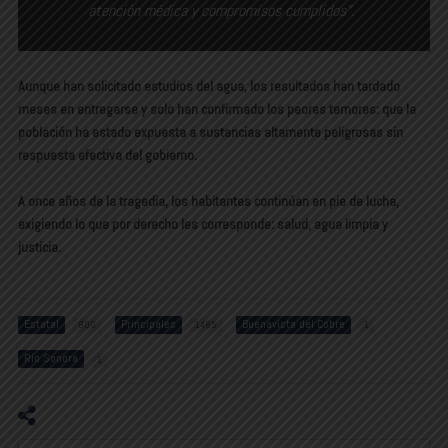
atención médica y compromisos cumplidos”.
Aunque han solicitado estudios del agua, los resultados han tardado
meses en entregarse y solo han confirmado los peores temores: que la
población ha estado expuesta a sustancias altamente peligrosas sin
respuesta efectiva del gobierno.
A once años de la tragedia, los habitantes continúan en pie de lucha,
exigiendo lo que por derecho les corresponde: salud, agua limpia y
justicia.
Estatal
Principales
Buenavista del Cobre
800
1485
1
Rio Sonora
1