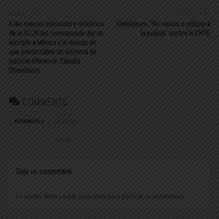
Newer Post
Older Post
A las nuevas ministras y ministros
Sheinbaum: “No vamos a utilizar a
de la SCJN les corresponde dar un
la policía” contra la CNTE
ejemplo a México y al mundo de
que puede haber un sistema de
justicia diferente: Claudia
Sheinbaum
COMMENTS
FACEBOOK:
WORDPRESS:
0
DISQUS:
Deja un comentario
Lo siento, debes estar
conectado
para publicar un comentario.