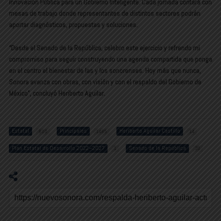
Innovación Pública para un Gobierno Inteligente. Cada jornada contará con
mesas de trabajo donde representantes de distintos sectores podrán
aportar diagnósticos, propuestas y soluciones.
“Desde el Senado de la República, celebro este ejercicio y refrendo mi
compromiso para seguir construyendo una agenda compartida que ponga
en el centro el bienestar de las y los sonorenses. Hoy más que nunca,
Sonora avanza con obras, con visión y con el respaldo del Gobierno de
México”, concluyó Heriberto Aguilar.
Estatal
Principales
Heriberto Aguilar Castillo
800
1485
14
Plan Estatal de Desarrollo 2022–2027
Senado de la República
1
20