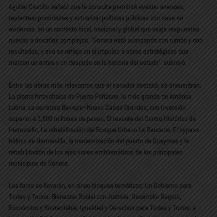
Aguilar Castillo señaló que la consulta permitirá evaluar avances,
replantear prioridades y actualizar políticas públicas con base en
evidencia, en un contexto local, nacional y global que exige respuestas
nuevas a desafíos complejos. “Sonora está avanzando con rumbo y con
resultados, y eso se refleja en el impulso a obras estratégicas que
marcan un antes y un después en la historia del estado”, subrayó.
Entre las obras más relevantes que el senador destacó, se encuentran:
La planta fotovoltaica de Puerto Peñasco, la más grande de América
Latina, La carretera Bavispe–Nuevo Casas Grandes, con inversión
superior a 1,800 millones de pesos, El rescate del Centro Histórico de
Hermosillo, La rehabilitación del Bosque Urbano La Sauceda, El bypass
hídrico de Hermosillo, la modernización del puerto de Guaymas y la
rehabilitación de los ejes viales emblemáticos de los principales
municipios de Sonora.
Los foros se llevarán, en cinco bloques temáticos: Un Gobierno para
Todas y Todos; Bienestar Social con Justicia; Desarrollo Seguro,
Económico y Sustentable; Igualdad y Derechos para Todas y Todos; e