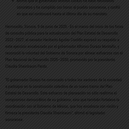
Afirmó que el gobernador Alfonso Durazo ha dado resultados
concretos y ha cumplido con honor al pueblo sonorense, y confió
en que así continuará hasta el último día de su mandato.
Hermosillo, Sonora. 9 de junio de 2025.- En el marco del inicio de los foros
de consulta pública para la actualización del Plan Estatal de Desarrollo
2022–2027, el senador Heriberto Aguilar Castillo expresó su respaldo a
este ejercicio encabezado por el gobernador Alfonso Durazo Montaño, y
reconoció la voluntad del Gobierno de Sonora por alinear esfuerzos con el
Plan Nacional de Desarrollo 2025–2030, promovido por la presidenta
Claudia Sheinbaum Pardo.
“El gobernador Durazo ha convocado a todos los sectores de la sociedad
a participar en la construcción colectiva de un nuevo tramo del Plan
Estatal de Desarrollo. Este esfuerzo de planeación no sólo reafirma el
compromiso democrático de su gobierno, sino que también fortalece la
coordinación con el Gobierno de México, que hoy encabeza con visión y
firmeza la presidenta Claudia Sheinbaum”, afirmó el legislador
sonorense.