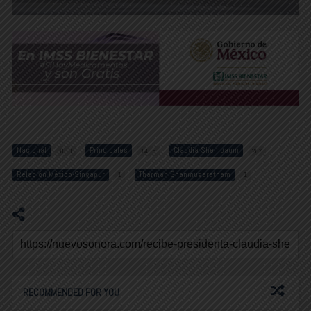
Nacional
Principales
Claudia Sheinbaum
803
1485
267
Relación México-Singapur
Tharman Shanmugaratnam
1
1
RECOMMENDED FOR YOU