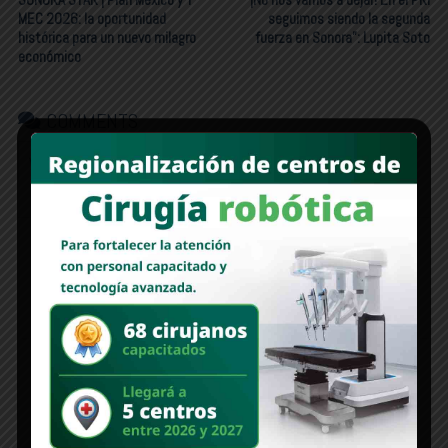
MEC 2026: la oportunidad
seguimos siendo la segunda
histórica para un nuevo milagro
fuerza en Sonora”: Lupita Soto
económico
COMMENTS
FACEBOOK:
WORDPRESS:
0
DISQUS:
Deja un comentario
Lo siento, debes estar
conectado
para publicar un comentario.
Edición 1312