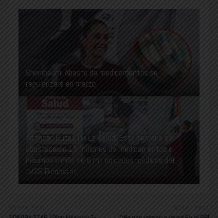
Sheinbaum: Abasto de medicamentos se
regularizará en marzo
Arrancan Rutas De La Salud: Esta semana se
abastecerán 15 millones de medicamentos e
insumos a más de 8 mil unidades médicas del
IMSS Bienestar
Newer Post
Older Post
SONORA STAR | Plan México y T-
“¡No nos vamos a dejar! En el PRI