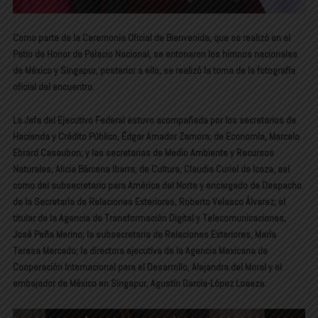
Como parte de la Ceremonia Oficial de Bienvenida, que se realizó en el
Patio de Honor de Palacio Nacional, se entonaron los himnos nacionales
de México y Singapur, posterior a ello, se realizó la toma de la fotografía
oficial del encuentro.
La Jefa del Ejecutivo Federal estuvo acompañada por los secretarios de
Hacienda y Crédito Público, Édgar Amador Zamora; de Economía, Marcelo
Ebrard Casaubon; y las secretarias de Medio Ambiente y Recursos
Naturales, Alicia Bárcena Ibarra; de Cultura, Claudia Curiel de Icaza, así
como del subsecretario para América del Norte y encargado de Despacho
de la Secretaría de Relaciones Exteriores, Roberto Velasco Álvarez; el
titular de la Agencia de Transformación Digital y Telecomunicaciones,
José Peña Merino; la subsecretaria de Relaciones Exteriores, María
Teresa Mercado; la directora ejecutiva de la Agencia Mexicana de
Cooperación Internacional para el Desarrollo, Alejandra del Moral y el
embajador de México en Singapur, Agustín García-López Loaeza.