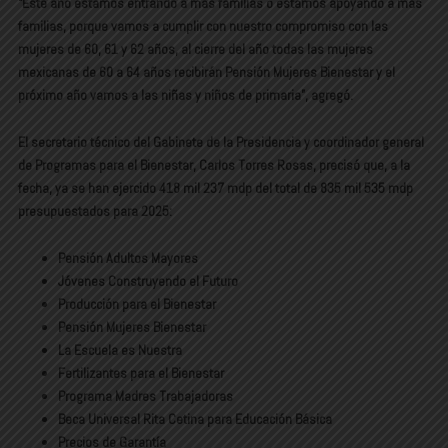
“Este año estamos entrando a más familias o estamos apoyando a más
familias, porque vamos a cumplir con nuestro compromiso con las
mujeres de 60, 61 y 62 años, al cierre del año todas las mujeres
mexicanas de 60 a 64 años recibirán Pensión Mujeres Bienestar y el
próximo año vamos a las niñas y niños de primaria”, agregó.
El secretario técnico del Gabinete de la Presidencia y coordinador general
de Programas para el Bienestar, Carlos Torres Rosas, precisó que, a la
fecha, ya se han ejercido 418 mil 237 mdp del total de 835 mil 535 mdp
presupuestados para 2025:
Pensión Adultos Mayores
Jóvenes Construyendo el Futuro
Producción para el Bienestar
Pensión Mujeres Bienestar
La Escuela es Nuestra
Fertilizantes para el Bienestar
Programa Madres Trabajadoras
Beca Universal Rita Cetina para Educación Básica
Precios de Garantía