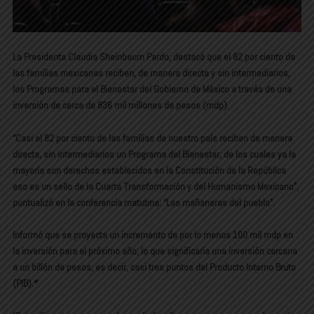
La Presidenta Claudia Sheinbaum Pardo, destacó que el 82 por ciento de
las familias mexicanas reciben, de manera directa y sin intermediarios,
los Programas para el Bienestar del Gobierno de México a través de una
inversión de cerca de 836 mil millones de pesos (mdp).
“Casi el 82 por ciento de las familias de nuestro país reciben de manera
directa, sin intermediarios un Programa del Bienestar, de los cuales ya la
mayoría son derechos establecidos en la Constitución de la República
eso es un sello de la Cuarta Transformación y del Humanismo Mexicano”,
puntualizó en la conferencia matutina: “Las mañaneras del pueblo”.
Informó que se proyecta un incremento de por lo menos 100 mil mdp en
la inversión para el próximo año, lo que significaría una inversión cercana
a un billón de pesos, es decir, casi tres puntos del Producto Interno Bruto
(PIB).*