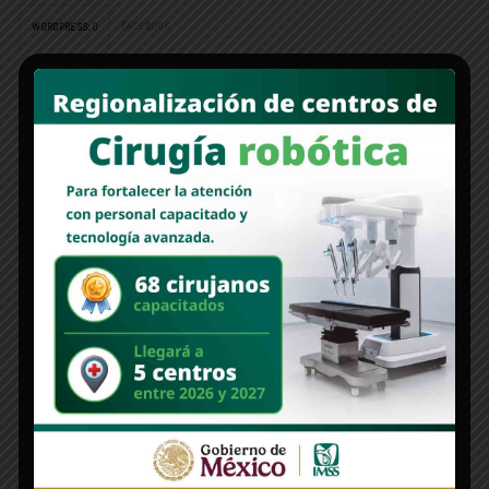
FACEBOOK:
WORDPRESS:
0
DISQUS:
Deja un comentario
Lo siento, debes estar
conectado
para publicar un comentario.
Edición 1312