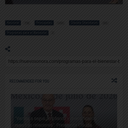
Nacional
Principales
Claudia Sheinbaum
796
1485
263
Programas para el Bienestar
2
RECOMMENDED FOR YOU
“Vamos a seguir ampliando y diversificando
nuestras relaciones”: Presidenta Claudia