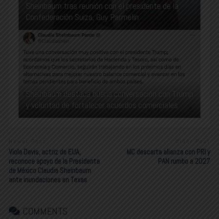
Sheinbaum tras reunión con el presidente de la
Confederación Suiza, Guy Parmelin
Sheinbaum destaca buena conversación con Trump
y voluntad de fortalecer acuerdos comerciales
Newer Post
Older Post
Viola Davis, actriz de EUA,
MC descarta alianza con PRI y
reconoce apoyo de la Presidenta
PAN rumbo a 2027
de México Claudia Sheinbaum
ante inundaciones en Texas
COMMENTS