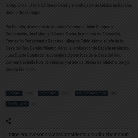
la República, Lázaro Cárdenas Batel; y el embajador de México en España,
Quirino Ordaz Coppel.
Por España, el ministro de Asuntos Exteriores, Unión Europea y
Cooperación, José Manuel Albares Bueno; la ministra de Educación,
Formación Profesional y Deportes, Milagros Tolón Jaime; el jefe de la
Casa del Rey, Camilo Villarino Marzo; el embajador de España en México,
Juan Duarte Cuadrado; la consejera diplomática de la Casa del Rey,
Carmen Castiella Ruiz de Velasco; y el jefe de Oficina del Ministro, Sergio
Cuesta Francisco.
Nacional
Principales
Claudia Sheinbaum
803
1485
267
Rey Felipe VI
1