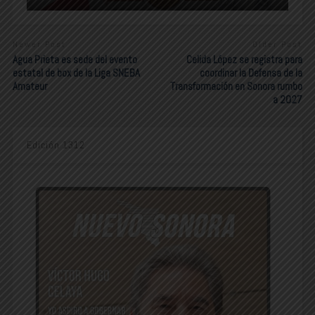
Newer Post
Older Post
Agua Prieta es sede del evento
Celida López se registra para
estatal de box de la Liga SNEBA
coordinar la Defensa de la
Amateur
Transformación en Sonora rumbo
a 2027
Edición 1312