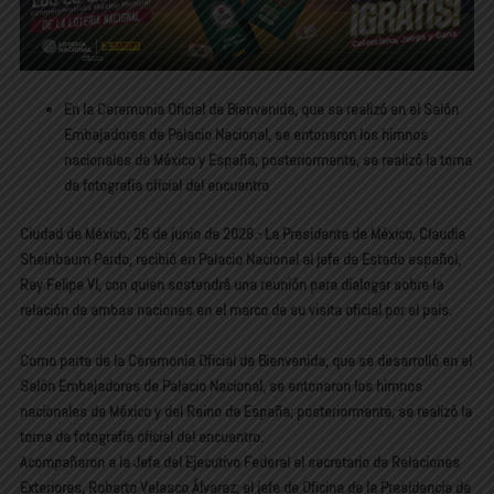
En la Ceremonia Oficial de Bienvenida, que se realizó en el Salón
Embajadores de Palacio Nacional, se entonaron los himnos
nacionales de México y España; posteriormente, se realizó la toma
de fotografía oficial del encuentro
Ciudad de México, 26 de junio de 2026.- La Presidenta de México, Claudia
Sheinbaum Pardo, recibió en Palacio Nacional al jefe de Estado español,
Rey Felipe VI, con quien sostendrá una reunión para dialogar sobre la
relación de ambas naciones en el marco de su visita oficial por el país.
Como parte de la Ceremonia Oficial de Bienvenida, que se desarrolló en el
Salón Embajadores de Palacio Nacional, se entonaron los himnos
nacionales de México y del Reino de España; posteriormente, se realizó la
toma de fotografía oficial del encuentro.
Acompañaron a la Jefa del Ejecutivo Federal el secretario de Relaciones
Exteriores, Roberto Velasco Álvarez; el jefe de Oficina de la Presidencia de