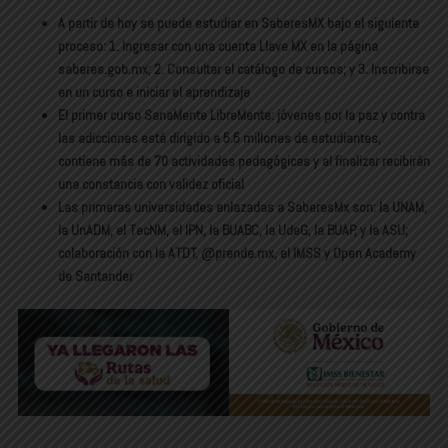
A partir de hoy se puede estudiar en SaberesMX bajo el siguiente
proceso: 1. Ingresar con una cuenta Llave MX en la página
saberes.gob.mx; 2. Consultar el catálogo de cursos; y 3. Inscribirse
en un curso e iniciar el aprendizaje
El primer curso SanaMente LibreMente: jóvenes por la paz y contra
las adicciones está dirigido a 5.5 millones de estudiantes,
contiene más de 70 actividades pedagógicas y al finalizar recibirán
una constancia con validez oficial
Las primeras universidades enlazadas a SaberesMx son: la UNAM,
la UnADM, el TecNM, el IPN, la BUABC, la UdeG, la BUAP, y la ASU;
colaboración con la ATDT, @prende.mx, el IMSS y Open Academy
de Santander