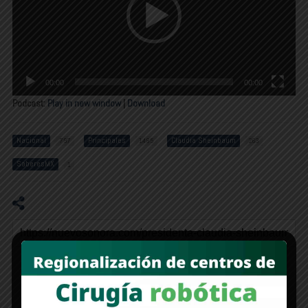
00:00
00:00
Podcast:
Play in new window
|
Download
Nacional
Principales
Claudia Sheinbaum
797
1485
263
SaberesMX
1
RECOMMENDED FOR YOU