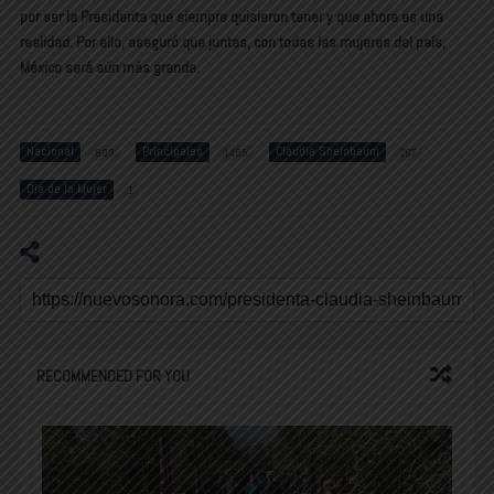
por ser la Presidenta que siempre quisieron tener y que ahora es una
realidad. Por ello, aseguró que juntas, con todas las mujeres del país,
México será aún más grande.
Nacional
Principales
Claudia Sheinbaum
803
1485
267
Día de la Mujer
1
RECOMMENDED FOR YOU