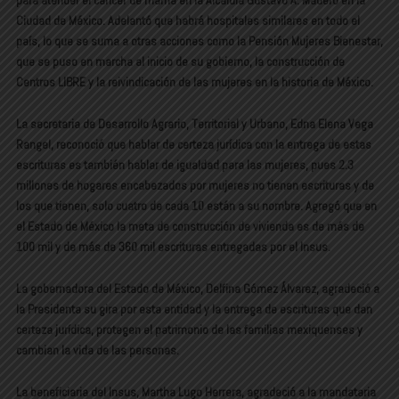
para atender el cáncer de mama en la Alcaldía Gustavo A. Madero en la
Ciudad de México. Adelantó que habrá hospitales similares en todo el
país, lo que se suma a otras acciones como la Pensión Mujeres Bienestar,
que se puso en marcha al inicio de su gobierno, la construcción de
Centros LIBRE y la reivindicación de las mujeres en la historia de México.
La secretaria de Desarrollo Agrario, Territorial y Urbano, Edna Elena Vega
Rangel, reconoció que hablar de certeza jurídica con la entrega de estas
escrituras es también hablar de igualdad para las mujeres, pues 2.3
millones de hogares encabezados por mujeres no tienen escrituras y de
los que tienen, solo cuatro de cada 10 están a su nombre. Agregó que en
el Estado de México la meta de construcción de vivienda es de más de
100 mil y de más de 360 mil escrituras entregadas por el Insus.
La gobernadora del Estado de México, Delfina Gómez Álvarez, agradeció a
la Presidenta su gira por esta entidad y la entrega de escrituras que dan
certeza jurídica, protegen el patrimonio de las familias mexiquenses y
cambian la vida de las personas.
La beneficiaria del Insus, Martha Lugo Herrera, agradeció a la mandataria