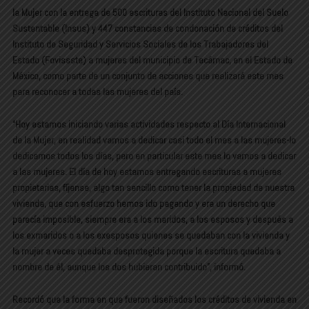
la Mujer con la entrega de 500 escrituras del Instituto Nacional del Suelo
Sustentable (Insus) y 447 constancias de condonación de créditos del
Instituto de Seguridad y Servicios Sociales de los Trabajadores del
Estado (Fovissste) a mujeres del municipio de Tecámac, en el Estado de
México, como parte de un conjunto de acciones que realizará este mes
para reconocer a todas las mujeres del país.
“Hoy estamos iniciando varias actividades respecto al Día Internacional
de la Mujer, en realidad vamos a dedicar casi todo el mes a las mujeres-lo
dedicamos todos los días, pero en particular este mes lo vamos a dedicar
a las mujeres. El día de hoy estamos entregando escrituras a mujeres
propietarias, fíjense, algo tan sencillo como tener la propiedad de nuestra
vivienda, que con esfuerzo hemos ido pagando y era un derecho que
parecía imposible, siempre era a los maridos, a los esposos y después a
los exmaridos o a los exesposos quienes se quedaban con la vivienda y
la mujer a veces quedaba desprotegida porque la escritura quedaba a
nombre de él, aunque los dos hubieran contribuido”, informó.
Recordó que la forma en que fueron diseñados los créditos de vivienda en