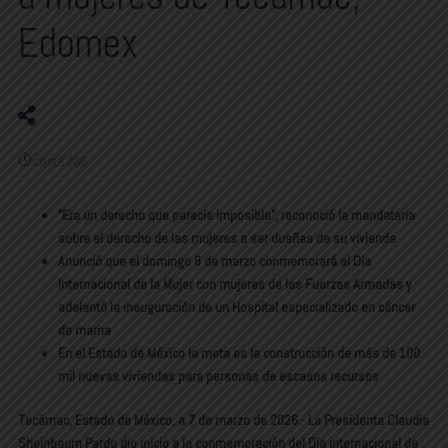
Edomex
marzo 7, 2026
“Era un derecho que parecía imposible”, reconoció la mandataria
sobre el derecho de las mujeres a ser dueñas de su vivienda
Anunció que el domingo 8 de marzo conmemorará el Día
Internacional de la Mujer con mujeres de las Fuerzas Armadas y
adelantó la inauguración de un Hospital especializado en cáncer
de mama
En el Estado de México la meta es la construcción de más de 100
mil nuevas viviendas para personas de escasos recursos
Tecámac, Estado de México, a 7 de marzo de 2026.- La Presidenta Claudia
Sheinbaum Pardo dio inicio a la conmemoración del Día internacional de