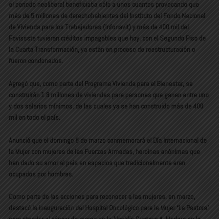
el periodo neoliberal beneficiaba sólo a unos cuantos provocando que
más de 5 millones de derechohabientes del Instituto del Fondo Nacional
de Vivienda para los Trabajadores (Infonavit) y más de 400 mil del
Fovissste tuvieran créditos impagables que hoy, con el Segundo Piso de
la Cuarta Transformación, ya están en proceso de reestructuración o
fueron condonados.
Agregó que, como parte del Programa Vivienda para el Bienestar, se
construirán 1.8 millones de viviendas para personas que ganan entre uno
y dos salarios mínimos, de las cuales ya se han construido más de 400
mil en todo el país.
Anunció que el domingo 8 de marzo conmemorará el Día Internacional de
la Mujer con mujeres de las Fuerzas Armadas, heroínas anónimas que
han dado su amor al país en espacios que tradicionalmente eran
ocupados por hombres.
Como parte de las acciones para reconocer a las mujeres, en marzo,
destacó la inauguración del Hospital Oncológico para la Mujer “La Pastora”