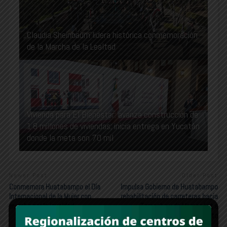
Claudia Sheinbaum lidera histórica conmemoración
de la Marcha de la Lealtad
Vivienda para El Bienestar: avanza construcción de
1.8 millones de viviendas; inicia entrega en Yucatán
donde la meta son 70 mil
Newer Post
Older Post
Conmemora Huatabampo el Día
Impulsa Gobierno de Huatabampo
Internacional de la Mujer con
rehabilitación de carreteras hacia
marcha por la igualdad
Torocoba y de Moroncárit a
Huatabampito