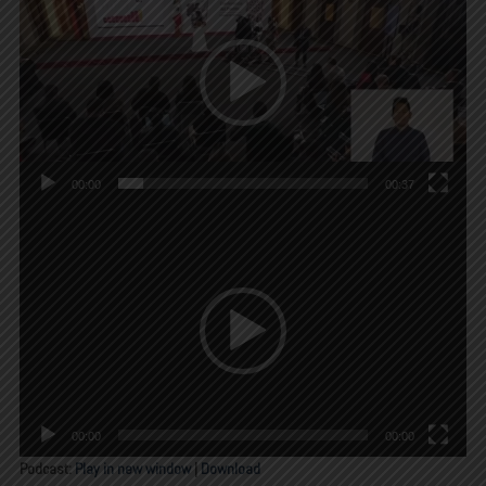
vídeo
00:00
00:37
Reproductor
de
vídeo
00:00
00:00
Podcast:
Play in new window
|
Download