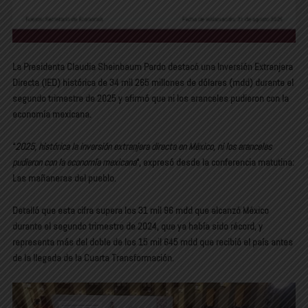
La Presidenta Claudia Sheinbaum Pardo destacó una Inversión Extranjera
Directa (IED) histórica de 34 mil 265 millones de dólares (mdd) durante el
segundo trimestre de 2025 y afirmó que ni los aranceles pudieron con la
economía mexicana.
“
2025, histórica la inversión extranjera directa en México, ni los aranceles
pudieron con la economía mexicana
“, expresó desde la conferencia matutina:
Las mañaneras del pueblo.
Detalló que esta cifra supera los 31 mil 96 mdd que alcanzó México
durante el segundo trimestre de 2024, que ya había sido récord, y
representa más del doble de los 15 mil 645 mdd que recibió el país antes
de la llegada de la Cuarta Transformación.
Reproductor
de