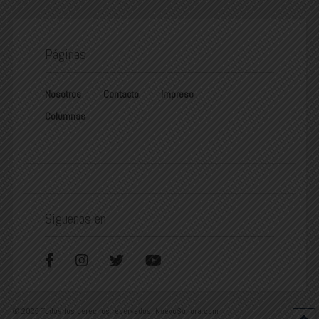
Páginas
Nosotros
Contacto
Impreso
Columnas
Síguenos en:
© 2025 Todos los derechos reservados. NuevoSonora.com