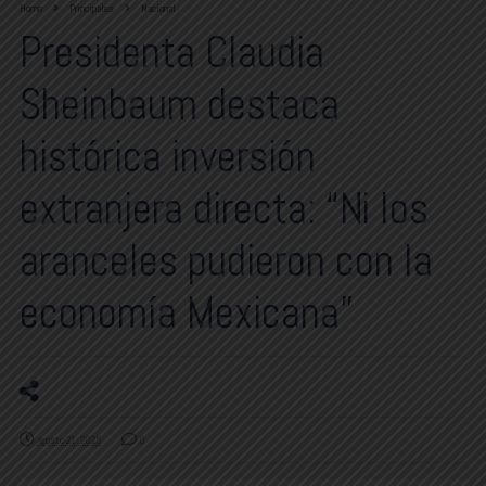
Home
Principales
Nacional
Presidenta Claudia
Sheinbaum destaca
histórica inversión
extranjera directa: “Ni los
aranceles pudieron con la
economía Mexicana”
agosto 21, 2025
0