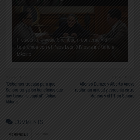
Presidenta Claudia Sheinbaum conversa vía
telefónica con el Papa León XIV para invitarlo a
México
Newer Post
Older Post
“Debemos trabajar para que
Alfonso Durazo y Alberto Anaya
Sonora tenga los beneficios que
reafirman unidad y cercanía entre
hoy tienen la capital”: Celina
Morena y el PT en Sonora
Aldana
COMMENTS
FACEBOOK:
WORDPRESS:
0