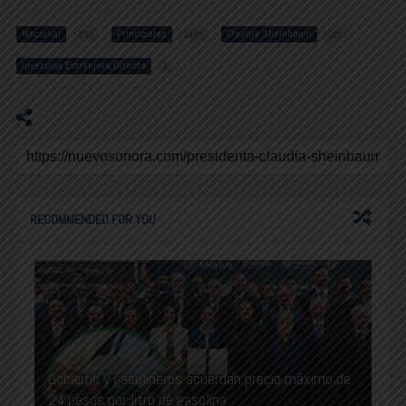
Nacional
Principales
Claudia Sheinbaum
803
1485
267
Inversión Extranjera Directa
1
RECOMMENDED FOR YOU
Gobierno y gasolineros acuerdan precio máximo de
24 pesos por litro de gasolina