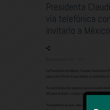
Presidenta Claud
vía telefónica co
invitarlo a México
diciembre 12, 2025
0
La Presidenta de México, Claudia Sheinbaum Pa
papa León XIV en la que reiteró su invitación al
“En esta fecha tan especial para el pueblo de 
XIV para invitarlo a visitar nuestro país. Enví
“Coincidimos en que, más allá de la religión qu