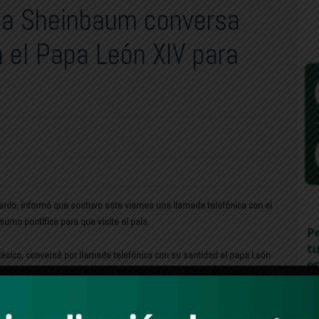
ia Sheinbaum conversa
n el Papa León XIV para
rdo, informó que sostuvo este viernes una llamada telefónica con el
 sumo pontífice para que visite el país.
México, conversé por llamada telefónica con su santidad el papa León
a bendiciones y saludos a todos en este día de la Virgen de Guadalupe.
e profese cada persona y de la laicidad del Estado, la Virgen de