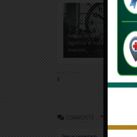
Reducción de jornada: el reto de
dignificar el trabajo sin frenar la
inversión
Newer Post
B
COMMENTS
FAC
WORDPRESS:
0
Deja un comentario