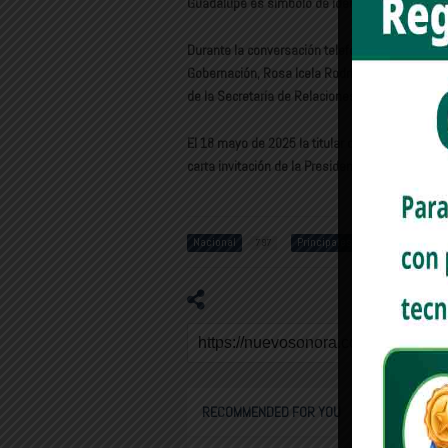
Guadalupe es símbolo de identidad y paz para l
Durante la conversación telefónica, la Jefa de
Gobernación, Rosa Icela Rodríguez Velázquez, 
de la Secretaría de Relaciones Exteriores, Robe
El 18 mayo de 2025 la titular de Gobernación en
carta invitación de la Presidenta de México.
Nacional
Principales
Claud
797
1485
RECOMMENDED FOR YOU