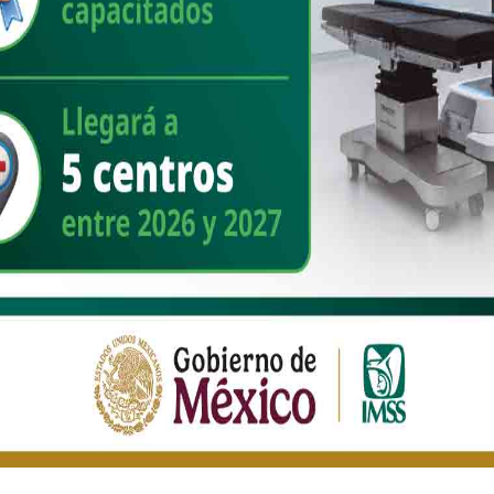
Homicidios dolosos disminuyen 40% de
septiembre de 2024 a diciembre de
2025; Representan 34 homicidios
diarios menos: Presidenta Claudia
Sheinbaum
Older Post
México está de moda: Octubre 2025 registra récord
histórico con la llegada de 8.3 millones de visitantes
internacionales; incrementó 13.6% este indicador de
enero a octubre
EBOOK:
DISQUS: