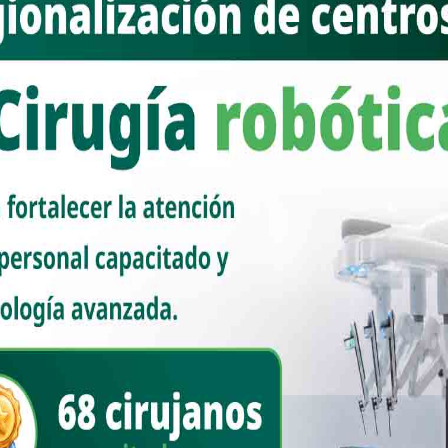
as y los mexicanos”, compartió a través de sus redes sociales.
l Ejecutivo Federal estuvo acompañada de la secretaria de
y del subsecretario para América del Norte y encargado del despacho
rto Velasco Álvarez.
tregó, en la ceremonia de inicio de su pontificado, al papa León XIV la
ia Sheinbaum
Papa León XIV
263
1