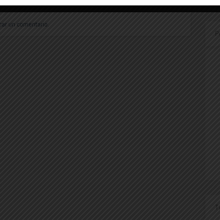
car un comentario.
P
T