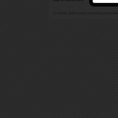
Lo siento, debes estar
conectado
para publi