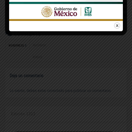
pescador debe quedar fuera de
programas sociales, Sonora
Bienpesca
avanza con la transformación:
Heriberto Aguilar
COMMENTS
FACEBOOK:
WORDPRESS:
0
DISQUS:
Deja un comentario
Lo siento, debes estar
conectado
para publicar un comentario.
Edición 1312