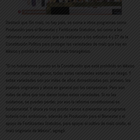
Destacó que Sin maíz, no hay país, se suma a otros programas como
Producción para el Bienestar y Fertilizante Gratuitos, así como a las
reformas constitucionales que se realizaron a los artículos 4 y 27 de la
Constitución Política para proteger las variedades de maíz que hay en
México y prohibir la siembra de maíz transgénico.
“Si no hubiéramos puesto en la Constitución que está prohibido en México
sembrar maíz transgénico, todas estas variedades estarían en riesgo. Y
estas variedades son por miles de años domesticadas por, primero, los
pueblos originarios y ahora en general por los campesinos. Pero son
miles de años que nos dieron todas estas variedades. Si no las
cuidamos, se pueden perder, por eso la reforma constitucional es
fundamental. Y ahora ya muy pronto vamos a presentar un programa
todavía más ambicioso, además de Producción para el Bienestar y el
apoyo de Fertilizantes Gratuitos, para apoyar el cultivo de maíz criollo, el
maíz originario de México”, agregó.