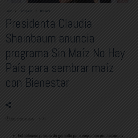
Home
Principales
Nacional
Presidenta Claudia
Sheinbaum anuncia
programa Sin Maíz No Hay
País para sembrar maíz
con Bienestar
septiembre 29, 2025
0
Establecerá precios de garantía para pequeños productores y