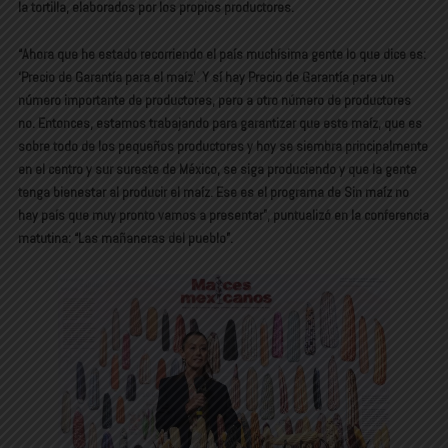
la tortilla, elaborados por los propios productores.
“Ahora que he estado recorriendo el país muchísima gente lo que dice es:
‘Precio de Garantía para el maíz’. Y sí hay Precio de Garantía para un
número importante de productores, pero a otro número de productores
no. Entonces, estamos trabajando para garantizar que este maíz, que es
sobre todo de los pequeños productores y hoy se siembra principalmente
en el centro y sur sureste de México, se siga produciendo y que la gente
tenga bienestar al producir el maíz. Ese es el programa de Sin maíz no
hay país que muy pronto vamos a presentar”, puntualizó en la conferencia
matutina: “Las mañaneras del pueblo”.