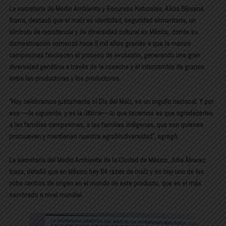
La secretaria de Medio Ambiente y Recursos Naturales, Alicia Bárcena
Ibarra, destacó que el maíz es identidad, seguridad alimentaria, un
símbolo de resistencia y de diversidad cultural en México, donde su
domesticación comenzó hace 9 mil años gracias a que la manos
campesinas favorecen el proceso de evolución, generando una gran
diversidad genética a través de la cosecha y el intercambio de granos
entre las productoras y los productores.
“Hoy celebramos justamente el Día del Maíz, es un orgullo nacional. Y por
eso —la siguiente, y es la última— lo que tenemos es que agradecerles
a las familias campesinas, a las familias indígenas, que son quienes
promueven y mantienen nuestra agrobiodiversidad”, agregó.
La secretaria del Medio Ambiente de la Ciudad de México, Julia Álvarez
Icaza, detalló que en México hay 64 razas de maíz y es hoy uno de los
ocho centros de origen en el mundo de este producto, que es el más
sembrado a nivel mundial.