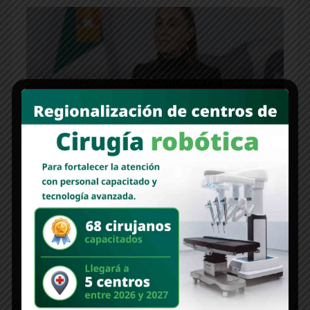
Presidenta Claudia Sheinbaum envía carta a primer
ministro de Corea para gestionar más fechas de
BTS en México
Sheinbaum rechaza impuesto a remesas aprobado
por el Congreso de EU: “Buscaremos eliminarlo por
completo”
Newer Post
Older Post
VIDEO: Ramón Flores: ningún
Con inversión histórica en obras y