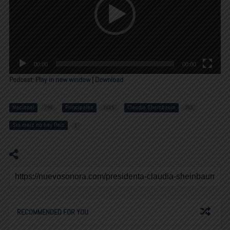
00:00
00:00
Podcast:
Play in new window
|
Download
Nacional
Principales
Claudia Sheinbaum
796
1485
263
Sin maíz no hay País
1
RECOMMENDED FOR YOU