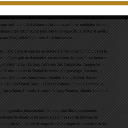
manera abierta para padecimientos crónicos.
ñada de una aplicación móvil que en 2026 permitirá acceder a una
P
tiempo real la derechohabiencia y la visualización de unidades de salud
tionar citas; información para servicios específicos; historial médico
 por Casa; salud digital con IA y teleconsulta.
s, detalló que el registro se realizará en los 2 mil 59 módulos de la
 la página ​​gob.mx/bienestar, en un horario de atención de lunes a
aja California; La Paz, Baja California Sur; Campeche, Campeche;
as 16 alcaldías de la Ciudad de México; Chilpancingo, Guerrero;
relia, Michoacán; Cuernavaca, Morelos; Tepic, Nayarit; Oaxaca,
; San Luis Potosí, San Luis Potosí; Culiacán, Sinaloa; Hermosillo,
 Tamaulipas; Tlaxcala, Tlaxcala; Xalapa, Veracruz; Mérida, Yucatán y
r los siguientes documentos: Identificación Oficial, documento
mprobante de domicilio no mayor a seis meses y un teléfono de
T
adual, de acuerdo con el rango de edad y según la primera letra del