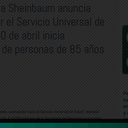
ia Sheinbaum anuncia
r el Servicio Universal de
0 de abril inicia
n de personas de 85 años
ndo, avanzando hacia el Servicio Universal de Salud”, destacó
en los 2 mil 59 módulos de la Secretaría del Bienestar que podrán