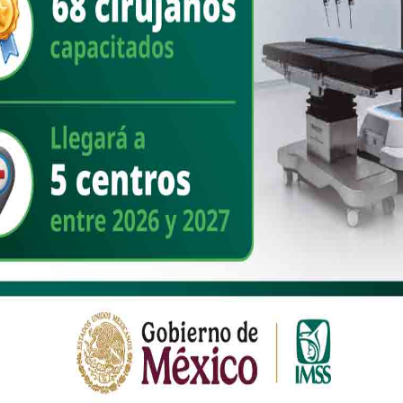
la implementación del Servicio Universal de Salud se contará con
redencialización para la que se cuenta con 2 mil equipos
rdinación de Servicios de Atención Médica, Eduardo Clark García
es el primer paso para que las mexicanas y mexicanos puedan
tuciones de salud pública, además, funcionará como identificación
ts del IMSS y del ISSSTE.
rá la primera etapa del intercambio de servicios entre instituciones
ias y continuidad de hospitalización; 2. Atención a embarazos de alto
ón del Código Infarto con servicios de hemodinamia; 4.
s cerebrovasculares; 5. Universalización de atención y diagnóstico
ientos en padecimientos como insuficiencia renal, cáncer y
tención primaria para prevención y padecimientos agudos con
ercambio de servicios especializados, mientras que, en 2028, se
tas médicas, consultas externas de especialidad y hospitalización