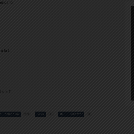
lendario:
a la L.
a la Z.
ia Sheinbaum
IMSS
IMSS Bienestar
263
11
8