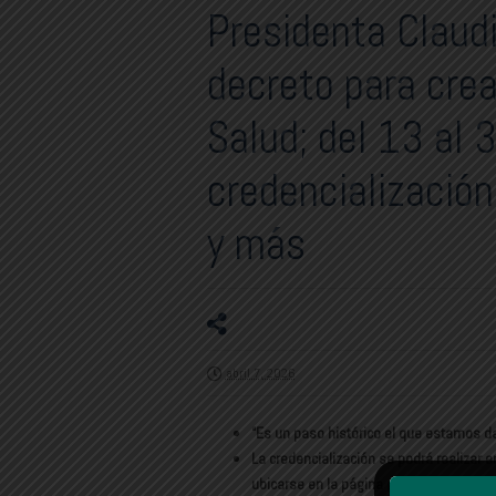
Presidenta Claud
decreto para crea
Salud; del 13 al 3
credencializació
y más
abril 7, 2026
“Es un paso histórico el que estamos da
La credencialización se podrá realizar 
ubicarse en la página ​​gob.mx/bienestar