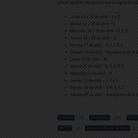
primer apellido, de acuerdo con el siguiente ca
Lunes 13 y 27 de abril – A y B.
Martes 14 y 28 de abril – C.
Miércoles 15 y 29 de abril – D, E, F.
Jueves 16 y 30 de abril – G.
Viernes 17 de abril – H, I, J, K, L.
Sábado 18 de abril – Rezagados de la A 
Lunes 20 de abril – M.
Martes 21 de abril – N, Ñ, O, P, Q.
Miércoles 22 de abril – R.
Jueves 23 de abril – S, T y U.
Viernes 24 de abril – V, W, X, Y, Z.
Sábado 25 de abril – Rezagados de la M 
Nacional
Principales
Claud
796
1485
ISSSTE
Servicio Universal de Salud
11
2