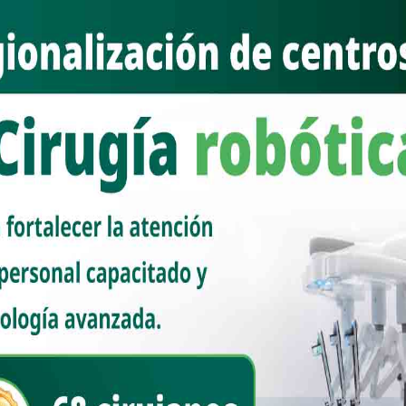
ión oficial, tendrá una aplicación móvil con una versión digital, se
a visualización de unidades de salud y hospitales disponibles. En
n para servicios específicos; historial médico y expediente digital;
ud digital con IA y teleconsulta
identa de México, Claudia Sheinbaum Pardo, anunció la publicación de
ervicio Universal de Salud, cuyo objetivo es garantizar que las
alquiera de los tres sistemas de salud pública: IMSS, IMSS
bril, iniciará el registro para la credencialización, comenzando con las
evante: Va a salir un Decreto Presidencial en estos días —el día de
de Salud en México. El objetivo es que, cuando nosotros dejemos el
ir a atenderse de cualquier padecimiento a cualquier institución de
abiente del IMSS se pueda ir al ISSSTE o al IMSS Bienestar; que si se
rse al IMSS o al ISSSTE”.
a (…) Es un paso histórico el que estamos dando, avanzando hacia el
nferencia matutina: “Las mañaneras del pueblo”.