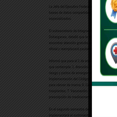
La Jefa del Ejecutivo Federal explicó que para 
bases de datos compartidas, iniciando con la c
especializados.
El subsecretario de Integración Sectorial y Coo
Dobarganes, detalló que la credencialización 
encontrar atención gratuita en todas las insti
oficial y reemplazará paulatinamente los carne
Informó que para el 1 de enero de 2027 comenza
que contempla: 1. Atención universal en Urgenc
riesgo y partos de emergencia; 3. Implementaci
Implementación del Código Cerebro para evento
para cáncer de mama; 6. Continuidad de Tratam
trasplantes; 7. Vacunación; 8. Consultas de A
prescripción de medicamentos.
En el segundo semestre de 2027 iniciará el int
implementará el surtimiento universal de rece