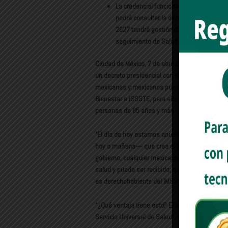
La credencial funcionará como identificac
podrá consultar la derechohabiencia y l
2027 tendrá gestión de citas; informació
seguimiento de Salud Casa por Casa; sal
Ciudad de México, 7 de abril de 2026.- La Pres
un decreto presidencial con el que se crea el S
mexicanas y mexicanos puedan atenderse en cu
Bienestar e ISSSTE, para ello, del 13 al 30 de a
personas de 85 años y más.
“El día de hoy estamos anunciando algo muy rel
hoy o mañana— que crea el Servicio Universal 
gobierno, cualquier mexicano o mexicana pueda 
salud y pueda ser recibido; que si es derechoh
es derechohabiente del IMSS Bienestar pueda i
“¿Qué ventaja tiene esto? Eficientar el sistem
Servicio Universal de Salud”, destacó en la co