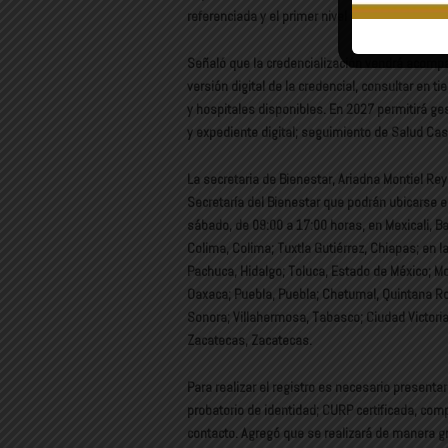
referenciada y el primer nivel de atención de 
Señaló que la credencialización vendrá acompa
versión digital de la credencial, consultar en 
y hospitales disponibles. En 2027 permitirá ges
y expediente digital; seguimiento de Salud Casa
La secretaria de Bienestar, Ariadna Montiel Reye
Secretaría del Bienestar que podrán ubicarse en
sábado, de 09:00 a 17:00 horas, en Mexicali, B
Colima, Colima; Tuxtla Gutiérrez, Chiapas; en l
Pachuca, Hidalgo; Toluca, Estado de México; Mo
Oaxaca; Puebla, Puebla; Chetumal, Quintana Roo
Sonora; Villahermosa, Tabasco; Ciudad Victoria,
Zacatecas, Zacatecas.
Para realizar el registro es necesario presenta
probatorio de identidad; CURP certificada, co
contacto. Agregó que se realizará de manera gr