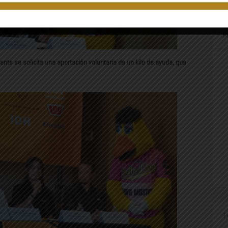
P
ente se solicita una aportación voluntaria de un kilo de ayuda, que
T