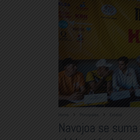
Home
Principales
Estatal
Navojoa se suma 