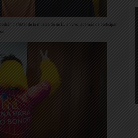
es podrán disfrutar de la música de un DJ en vivo, además de participar
os.