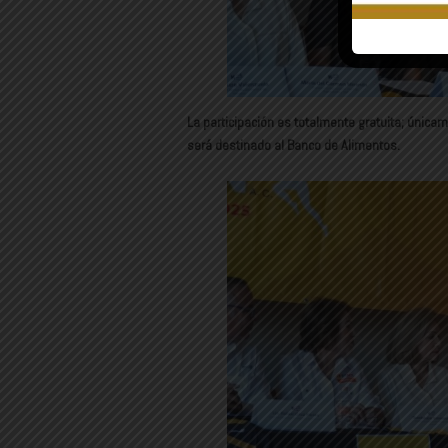
La participación es totalmente gratuita; únicam
será destinado al Banco de Alimentos.