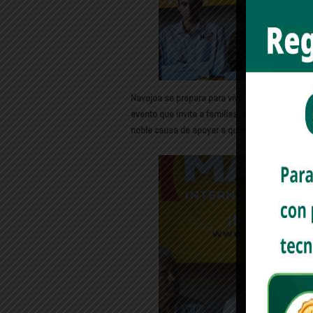
Navojoa se prepara para vivir una gran jornada 
evento que invita a familias, jóvenes y adulto
noble causa de apoyar a quienes más lo neces