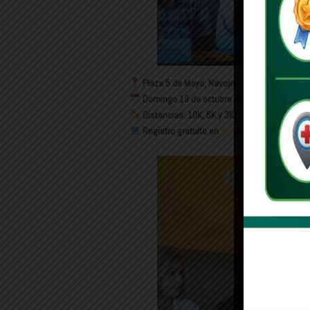
Plaza 5 de Mayo, Navojoa
Domingo 19 de octubre de 2025 | 7:00 a.m.
Distancias: 10K, 5K y 3K
Registro gratuito en
www.maratonhermos