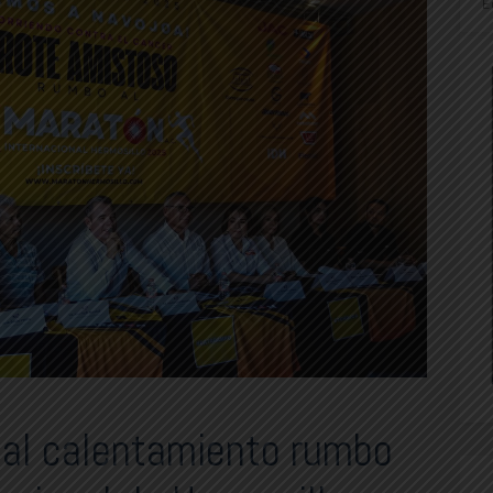
E
al calentamiento rumbo