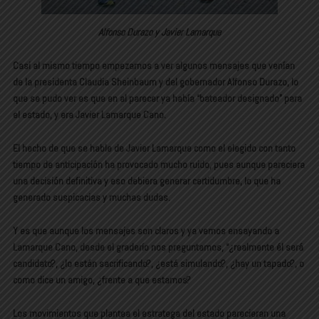
Alfonso Durazo y Javier Lamarque
Casi al mismo tiempo empezamos a ver algunos mensajes que venían
de la presidenta Claudia Sheinbaum y del gobernador Alfonso Durazo, lo
que se pudo ver es que en al parecer ya había “bateador designado” para
el estado, y era Javier Lamarque Cano.
El hecho de que se hable de Javier Lamarque como el elegido con tanto
tiempo de anticipación ha provocado mucho ruido, pues aunque pareciera
una decisión definitiva y eso debiera generar certidumbre, lo que ha
generado suspicacias y muchas dudas.
Y es que aunque los mensajes son claros y ya vemos ensayando a
Lamarque Cano, desde el graderío nos preguntamos, “¿realmente él será
candidato?, ¿lo están sacrificando?, ¿está simulando?, ¿hay un tapado?, o
como dice un amigo, ¿frente a que estamos?
Los movimientos que plantea el estratega del estado parecieran una