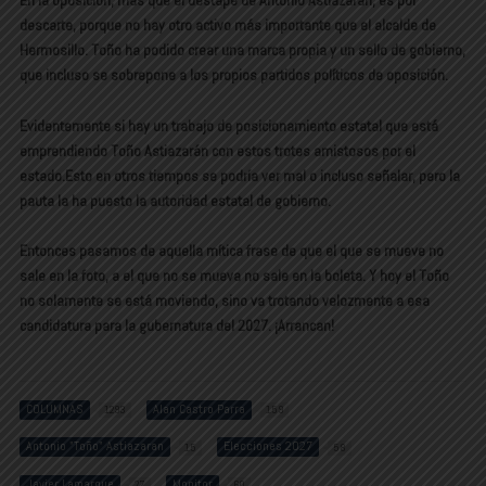
descarte, porque no hay otro activo más importante que el alcalde de
Hermosillo. Toño ha podido crear una marca propia y un sello de gobierno,
que incluso se sobrepone a los propios partidos políticos de oposición.
Evidentemente si hay un trabajo de posicionamiento estatal que está
emprendiendo Toño Astiazarán con estos trotes amistosos por el
estado.Esto en otros tiempos se podría ver mal o incluso señalar, pero la
pauta la ha puesto la autoridad estatal de gobierno.
Entonces pasamos de aquella mítica frase de que el que se mueve no
sale en la foto, a el que no se mueva no sale en la boleta. Y hoy el Toño
no solamente se está moviendo, sino va trotando velozmente a esa
candidatura para la gubernatura del 2027. ¡Arrancan!
COLUMNAS
Alan Castro Parra
1293
159
Antonio "Toño" Astiazaran
Elecciones 2027
15
58
Javier Lamarque
Monitor
27
60