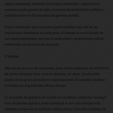
jugada arriesgada, adelantar los tiempos electorales y apresurar su
sucesión puede generar en algún momento desestabilizador política y
confusión entre los funcionarios del gobierno estatal.
Pues la distracción de la sucesión puede significar más allá de las
aspiraciones electorales de cada quien, el trabajar ya no en función de
sus responsabilidades, sino por la continuidad o supervivencia política
entreverado con la transición del poder.
El destape
Más viendo como se dio el destape, pues si bien podríamos ver el informe
de Javier Lamarque Cano como un destape, por cierto, al puro estilo
priista con el apoyo de sectores y organizaciones. El verdadero destape
fue hecho por el gobernador Alfonso Durazo.
En un evento del gobierno del estado el mandatario estatal les “encargó”
a los asistentes apoyar a Javier Lamarque si se lo encontraban más
adelante, porque era un perfil que valía la pena y como dice el clásico de