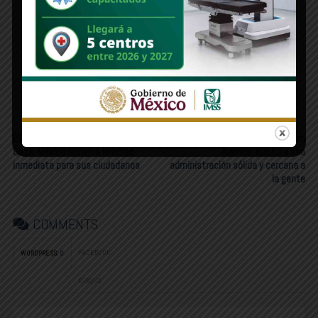
Una nueva era de entendimiento entre palacios
Newer Post
Older Post
EDITORIAL | Interceptan flotilla a
PILAR POLÍTICO | Cambios en
Gaza: México reclama libertad
Álamos: rumbo a una
inmediata para sus ciudadanos
administración sólida y cercana a
la gente
COMMENTS
FACEBOOK:
WORDPRESS:
0
DISQUS: