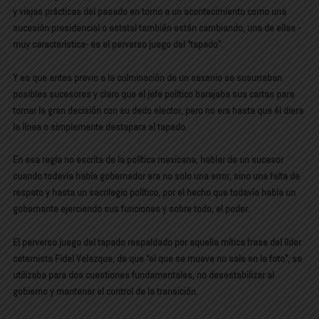
y viejas prácticas del pasado en torno a un acontecimiento como una
sucesión presidencial o estatal también están cambiando, una de ellas -
muy característica- es el perverso juego del “tapado”.
Y es que antes previo a la culminación de un sexenio se susurraban
posibles sucesores y claro que el jefe político barajaba sus cartas para
tomar la gran decisión con su dedo elector, pero no era hasta que él diera
la línea o simplemente destapara al tapado.
En esa regla no escrita de la política mexicana, hablar de un sucesor
cuando todavía había gobernador era no solo una error, sino una falta de
respeto y hasta un sacrilegio político, por el hecho que todavía había un
gobernante ejerciendo sus funciones y sobre todo, el poder.
El perverso juego del tapado respaldado por aquella mítica frase del líder
cetemista Fidel Velazque, de que “el que se mueve no sale en la foto”, se
utilizaba para dos cuestiones fundamentales, no desestabilizar al
gobierno y mantener el control de la transición.