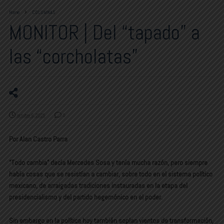
Home
COLUMNAS
MONITOR | Del “tapado” a
las “corcholatas”
octubre 6, 2025
0
Por Alan Castro Parra
“Todo cambia” decía Mercedes Sosa y tenía mucha razón, pero siempre
había cosas que se resistían a cambiar, sobre todo en el sistema político
mexicano, de arraigadas tradiciones instauradas en la etapa del
presidencialismo y del partido hegemónico en el poder.
Sin embargo en la política hoy también soplan vientos de transformación,