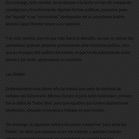
Sin embargo, todo cambia, de un tiempo a la fecha se han ido rompiendo
paradigmas y transformando algunas formas políticas, pasamos pues
del “tapado” a las “corcholatas” destapadas del ex presidente Andrés
Manuel López Obrador previo a su secesión.
Y sí, todo cambia, pero lo que más llama la atención, es que no somos los
periodistas quienes estamos promoviendo este futurismo político, sino
que es el propio jefe político del estado, el que ha ido adelantando estos
temas y por ende, apresurando su sucesión.
Las Señales
Evidentemente este último año ha habido una serie de cambios de
señales del Gobernador Alfonso Durazo al puro estilo beisbolero, primero
fue la señal de “bateo libre” para que aquellos que tuviera aspiraciones
electorales, iniciarán a moverse y trabajar en esa función.
Sin embargo, la siguiente señal a los pocos meses fue “para atrás los
fielder”, es decir que siempre no se me muevan, y quienes tuvieran
alguna aspiración personal, se concentrará en cumplir con sus