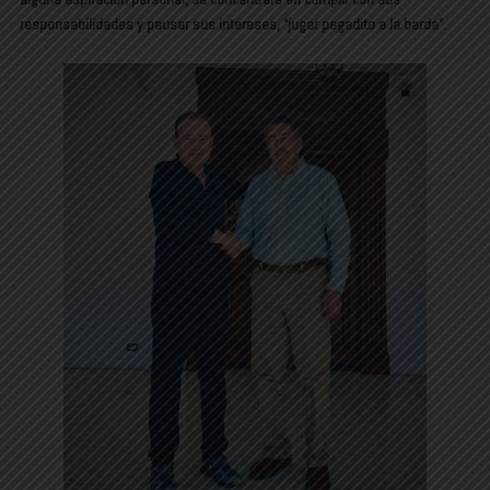
responsabilidades y pausar sus intereses, “jugar pegadito a la barda”.