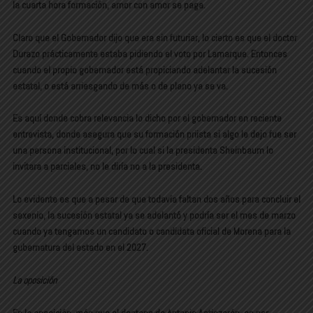
la cuarta hora formación, amor con amor se paga.
Claro que el Gobernador dijo que era sin futuriar, lo cierto es que el doctor
Durazo prácticamente estaba pidiendo el voto por Lamarque. Entonces
cuando el propio gobernador está propiciando adelantar la sucesión
estatal, o está arriesgando de más o de plano ya se va.
Es aquí donde cobra relevancia lo dicho por el gobernador en reciente
entrevista, donde asegura que su formación priista si algo le dejo fue ser
una persona institucional, por lo cual si la presidenta Sheinbaum lo
invitara a parciales, no le diría no a la presidenta.
Lo evidente es que a pesar de que todavía faltan dos años para concluir el
sexenio, la sucesión estatal ya se adelantó y podría ser el mes de marzo
cuando ya tengamos un candidato o candidata oficial de Morena para la
gubernatura del estado en el 2027.
La oposición
En la oposición, más que el destape de Antonio Astiazarán, es por