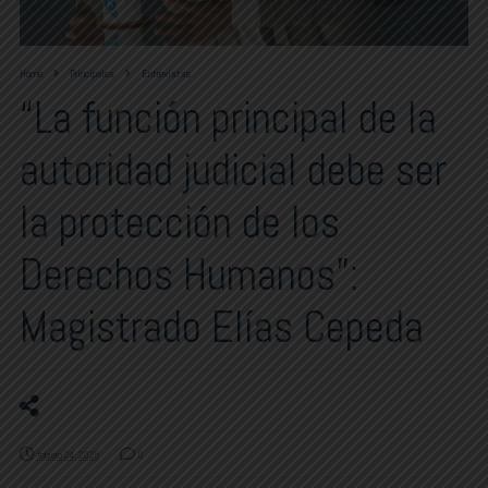
Home
Principales
Entrevistas
“La función principal de la
autoridad judicial debe ser
la protección de los
Derechos Humanos”:
Magistrado Elías Cepeda
febrero 24, 2025
0