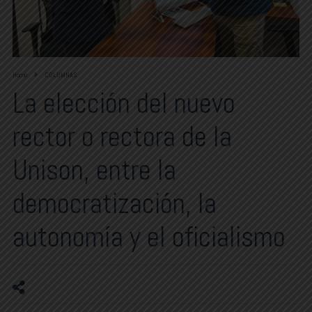
Home
COLUMNAS
La elección del nuevo
rector o rectora de la
Unison, entre la
democratización, la
autonomía y el oficialismo