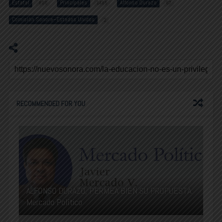
Estatal
Principales
Alfonso Durazo
800
1485
67
Comisión Sonora–Estados Unidos
2
RECOMMENDED FOR YOU
ALFONSO DURAZO, PERMEA BIEN SU PROPUESTA.
Mercado Político