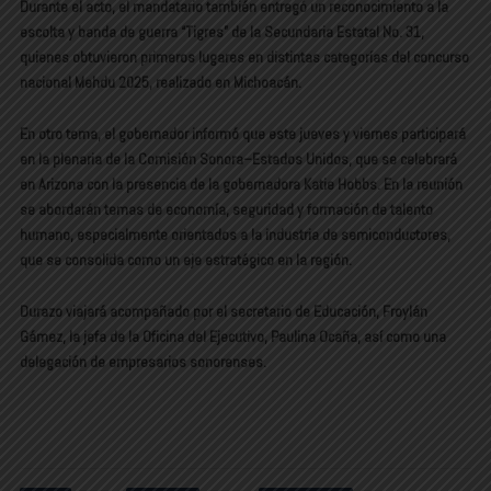
Durante el acto, el mandatario también entregó un reconocimiento a la
escolta y banda de guerra “Tigres” de la Secundaria Estatal No. 31,
quienes obtuvieron primeros lugares en distintas categorías del concurso
nacional Mehdu 2025, realizado en Michoacán.
En otro tema, el gobernador informó que este jueves y viernes participará
en la plenaria de la Comisión Sonora–Estados Unidos, que se celebrará
en Arizona con la presencia de la gobernadora Katie Hobbs. En la reunión
se abordarán temas de economía, seguridad y formación de talento
humano, especialmente orientados a la industria de semiconductores,
que se consolida como un eje estratégico en la región.
Durazo viajará acompañado por el secretario de Educación, Froylán
Gámez, la jefa de la Oficina del Ejecutivo, Paulina Ocaña, así como una
delegación de empresarios sonorenses.