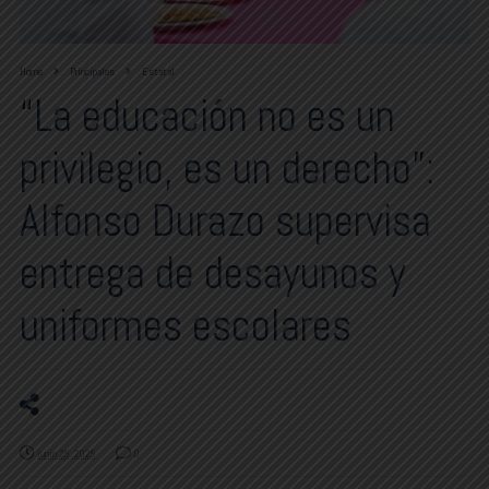
Home
Principales
Estatal
“La educación no es un
privilegio, es un derecho”:
Alfonso Durazo supervisa
entrega de desayunos y
uniformes escolares
junio 25, 2025
0