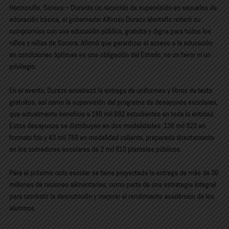
Hermosillo, Sonora.– Durante un recorrido de supervisión en escuelas de
educación básica, el gobernador Alfonso Durazo Montaño reiteró su
compromiso con una educación pública, gratuita y digna para todos los
niños y niñas de Sonora. Afirmó que garantizar el acceso a la educación
en condiciones óptimas es una obligación del Estado, no un favor ni un
privilegio.
En el evento, Durazo encabezó la entrega de uniformes y libros de texto
gratuitos, así como la supervisión del programa de desayunos escolares,
que actualmente beneficia a 180 mil 692 estudiantes en toda la entidad.
Estos desayunos se distribuyen en dos modalidades: 136 mil 923 en
formato frío y 43 mil 769 en modalidad caliente, preparada directamente
en los comedores escolares de 2 mil 810 planteles públicos.
Para el próximo ciclo escolar se tiene proyectada la entrega de más de 30
millones de raciones alimentarias, como parte de una estrategia integral
para combatir la desnutrición y mejorar el rendimiento académico de los
alumnos.