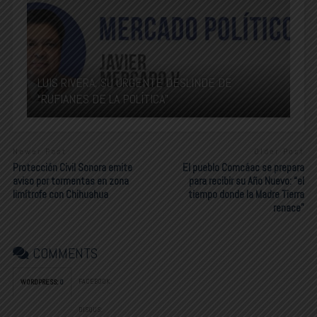
LUIS RIVERA, SU URGENTE DESLINDE DE
“RUFIANES DE LA POLÍTICA”
Newer Post
Older Post
Protección Civil Sonora emite
El pueblo Comcáac se prepara
aviso por tormentas en zona
para recibir su Año Nuevo: “el
limítrofe con Chihuahua
tiempo donde la Madre Tierra
renace”
COMMENTS
FACEBOOK:
WORDPRESS:
0
DISQUS: