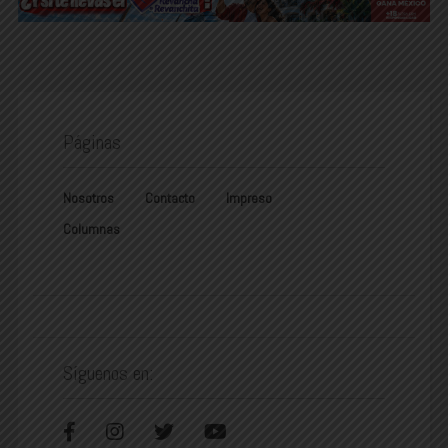
Páginas
Nosotros
Contacto
Impreso
Columnas
Síguenos en: