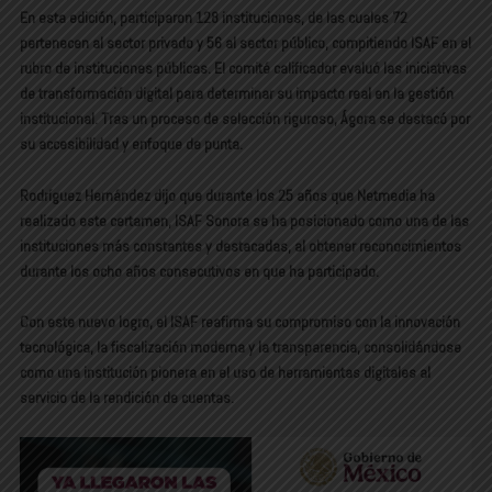
En esta edición, participaron 128 instituciones, de las cuales 72
pertenecen al sector privado y 56 al sector público, compitiendo ISAF en el
rubro de instituciones públicas. El comité calificador evaluó las iniciativas
de transformación digital para determinar su impacto real en la gestión
institucional. Tras un proceso de selección riguroso, Ágora se destacó por
su accesibilidad y enfoque de punta.
Rodríguez Hernández dijo que durante los 25 años que Netmedia ha
realizado este certamen, ISAF Sonora se ha posicionado como una de las
instituciones más constantes y destacadas, al obtener reconocimientos
durante los ocho años consecutivos en que ha participado.
Con este nuevo logro, el ISAF reafirma su compromiso con la innovación
tecnológica, la fiscalización moderna y la transparencia, consolidándose
como una institución pionera en el uso de herramientas digitales al
servicio de la rendición de cuentas.