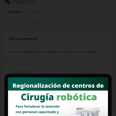
COMMENTS
FACEBOOK:
WORDPRESS:
0
DISQUS:
Deja un comentario
Lo siento, debes estar
conectado
para publicar un comentario.
Edición 1312