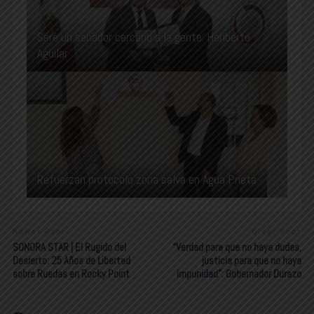
Seré un senador cercano a la gente: Heriberto
Aguilar
Refuerzan protocolo zona salva en Agua Prieta
Newer Post
Older Post
SONORA STAR | El Rugido del
“Verdad para que no haya dudas,
Desierto: 25 Años de Libertad
justicia para que no haya
sobre Ruedas en Rocky Point
impunidad”: Gobernador Durazo