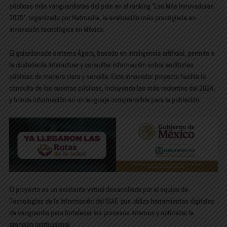
públicas más vanguardistas del país en el ranking “Las Más Innovadoras
2025”, organizado por Netmedia, la evaluación más prestigiada en
innovación tecnológica en México.
El galardonado sistema Ágora, basado en inteligencia artificial, permite a
la ciudadanía interactuar y consultar información sobre auditorías
públicas de manera clara y sencilla. Este innovador proyecto facilita la
consulta de las cuentas públicas, incluyendo las más recientes del 2024,
y brinda información en un lenguaje comprensible para la población.
El proyecto es un asistente virtual desarrollado por el equipo de
Tecnologías de la Información del ISAF, que utiliza herramientas digitales
de vanguardia para fortalecer los procesos internos y optimizar la
atención institucional.