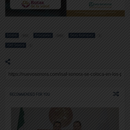
Estatal
Principales
Deisy Rodríguez
800
1485
1
ISAF Sonora
1
RECOMMENDED FOR YOU