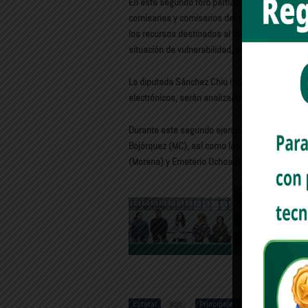
En este segundo foro participaron representan
comisarias y comisarios del sur del estado, q
los recursos destinados al desarrollo urbano de
situación de vulnerabilidad, así como fortalece
La diputada Sánchez Chiu indicó que los come
electrónicos, serán analizados para su debida 
Durante este segundo ejercicio estuvieron pres
Bojórquez (MC), así como los diputados Hécto
(Morena) y Emeterio Ochoa Bazúa (PRI).
Estatal
Principales
Congre
800
1485