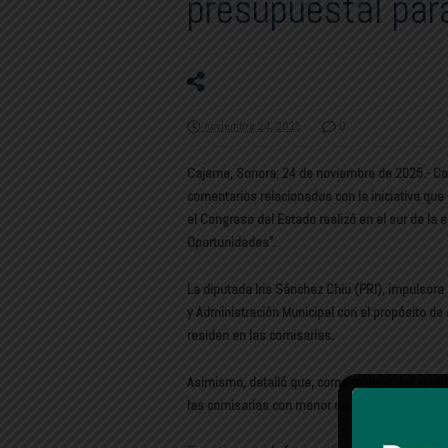
presupuestal par
noviembre 24, 2025
0
Cajeme, Sonora; 24 de noviembre de 2025.- Con
comentarios relacionados con la iniciativa qu
el Congreso del Estado realizó en el sur de la
Oportunidades”.
La diputada Iris Sánchez Chiu (PRI), impulsora
y Administración Municipal con el propósito d
residen en las comisarías.
Asimismo, detalló que, como mínimo, los munic
las comisarías con menor densidad poblacional, 