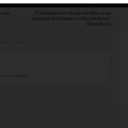
Older Post
Lo que
“El presupuesto es más que solo cifras, es una
declaración de prioridades y rumbo para Sonora”:
P
Alfonso Durazo
EBOOK:
DISQUS:
car un comentario.
T