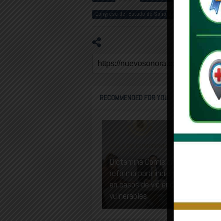
Congreso del Estado de Sonora
6
RECOMMENDED FOR YOU
Dictamina Comisión de Justicia
reforma para incrementar sancio
en casos de violencia a grupos
vulnerables