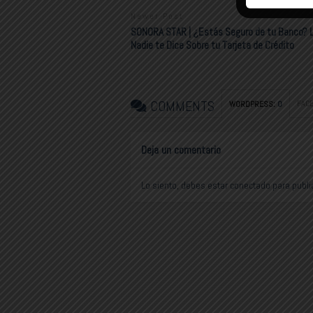
Newer Post
SONORA STAR | ¿Estás Seguro de tu Banco? 
Nadie te Dice Sobre tu Tarjeta de Crédito
COMMENTS
FAC
WORDPRESS:
0
Deja un comentario
Lo siento, debes estar
conectado
para publi