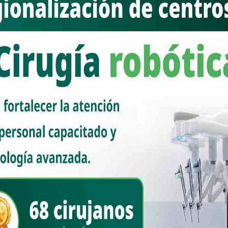
tes de ayuntamientos, de la Universidad de Sonora, regidores,
uienes compartieron comentarios y propuestas enfocadas en reforzar
 las comisarías, apoyar a los jornaleros agrícolas y a la población en
r la atención a niñas, niños y adolescentes.
ntarios presentados, así como aquellos enviados por medios
consideración.
entes las diputadas Rebeca Silva Gallardo (NAS) y Gabriela Félix
r Castelo Montaño (Morena), Jesús Tadeo Mendívil Valenzuela
so de Sonora
Congreso del Estado
26
6