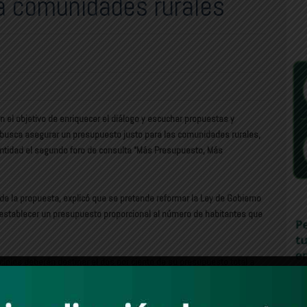
a comunidades rurales
 el objetivo de enriquecer el diálogo y escuchar propuestas y
e busca asegurar un presupuesto justo para las comunidades rurales,
 entidad el segundo foro de consulta “Más Presupuesto, Más
 de la propuesta, explicó que se pretende reformar la Ley de Gobierno
e establecer un presupuesto proporcional al número de habitantes que
ipios deberán destinar el dos por ciento de su presupuesto total a
con el fin de reducir desigualdades y fortalecer su desarrollo.