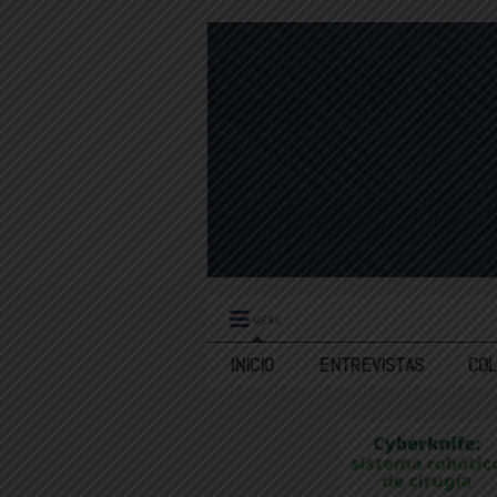
MENU
INICIO
ENTREVISTAS
CO