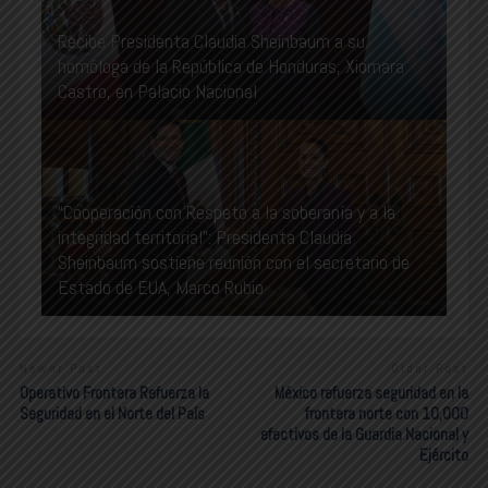
Recibe Presidenta Claudia Sheinbaum a su
homóloga de la República de Honduras, Xiomara
Castro, en Palacio Nacional
“Cooperación con Respeto a la soberanía y a la
integridad territorial”: Presidenta Claudia
Sheinbaum sostiene reunión con el secretario de
Estado de EUA, Marco Rubio
Newer Post
Older Post
Operativo Frontera Refuerza la
México refuerza seguridad en la
Seguridad en el Norte del País
frontera norte con 10,000
efectivos de la Guardia Nacional y
Ejército