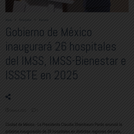
Home
Principales
Nacional
Gobierno de México
inaugurará 26 hospitales
del IMSS, IMSS-Bienestar e
ISSSTE en 2025
febrero 4, 2025
0
Ciudad de México.-
La Presidenta
Claudia Sheinbaum Pardo
anunció la
próxima
inauguración de 26 hospitales
en distintas regiones del país,