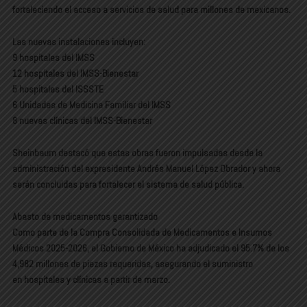
fortaleciendo el acceso a servicios de salud para millones de mexicanos.
Las nuevas instalaciones incluyen:
9 hospitales del IMSS
12 hospitales del IMSS-Bienestar
5 hospitales del ISSSTE
6 Unidades de Medicina Familiar del IMSS
8 nuevas clínicas del IMSS-Bienestar
Sheinbaum destacó que estas obras fueron impulsadas desde la
administración del expresidente
Andrés Manuel López Obrador
y ahora
serán concluidas para
fortalecer el sistema de salud pública
.
Abasto de medicamentos garantizado
Como parte de la
Compra Consolidada de Medicamentos e Insumos
Médicos 2025-2026
, el Gobierno de México
ha adjudicado el 95.7% de los
4,982 millones de piezas requeridas
, asegurando el suministro
en
hospitales y clínicas a partir de marzo
.