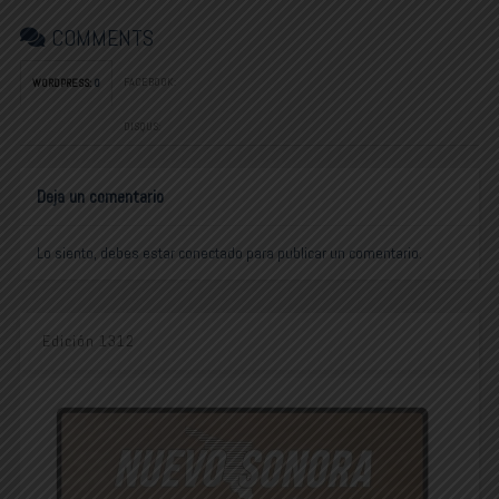
COMMENTS
FACEBOOK:
WORDPRESS:
0
DISQUS:
Deja un comentario
Lo siento, debes estar
conectado
para publicar un comentario.
Edición 1312