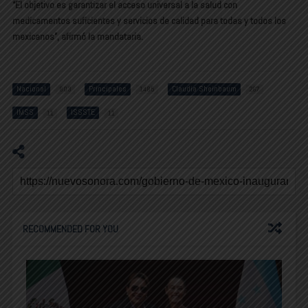
“El objetivo es garantizar el acceso universal a la salud con
medicamentos suficientes y servicios de calidad para todas y todos los
mexicanos”, afirmó la mandataria.
Nacional
Principales
Claudia Sheinbaum
803
1485
267
IMSS
ISSSTE
11
11
RECOMMENDED FOR YOU