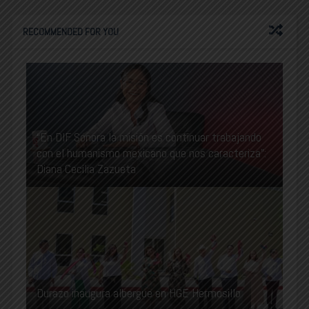
RECOMMENDED FOR YOU
“En DIF Sonora la misión es continuar trabajando
con el humanismo mexicano que nos caracteriza”:
Diana Cecilia Zazueta
Durazo inaugura albergue en HGE Hermosillo