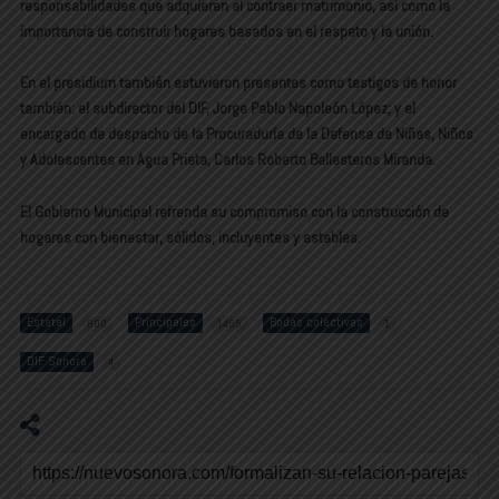
responsabilidades que adquieren al contraer matrimonio, así como la
importancia de construir hogares basados en el respeto y la unión.
En el presidium también estuvieron presentes como testigos de honor
también: el subdirector del DIF, Jorge Pablo Napoleón López; y el
encargado de despacho de la Procuraduría de la Defensa de Niñas, Niños
y Adolescentes en Agua Prieta, Carlos Roberto Ballesteros Miranda.
El Gobierno Municipal refrenda su compromiso con la construcción de
hogares con bienestar, sólidos, incluyentes y estables.
Estatal
Principales
Bodas colectivas
800
1485
1
DIF Sonora
4