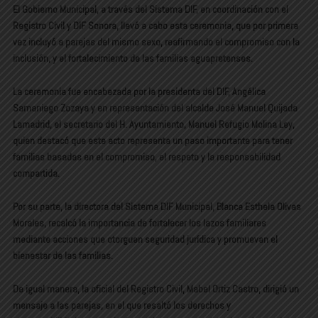
El Gobierno Municipal, a través del Sistema DIF, en coordinación con el
Registro Civil y DIF Sonora, llevó a cabo esta ceremonia, que por primera
vez incluyó a parejas del mismo sexo, reafirmando el compromiso con la
inclusión, y el fortalecimiento de las familias aguapretenses.
La ceremonia fue encabezada por la presidenta del DIF, Angélica
Samaniego Zozaya y en representación del alcalde José Manuel Quijada
Lamadrid, el secretario del H. Ayuntamiento, Manuel Refugio Molina Ley,
quien destacó que este acto representa un paso importante para tener
familias basadas en el compromiso, el respeto y la responsabilidad
compartida.
Por su parte, la directora del Sistema DIF Municipal, Blanca Esthela Olivas
Morales, recalcó la importancia de fortalecer los lazos familiares
mediante acciones que otorguen seguridad jurídica y promuevan el
bienestar de las familias.
De igual manera, la oficial del Registro Civil, Mabel Ortiz Castro, dirigió un
mensaje a las parejas, en el que resaltó los derechos y