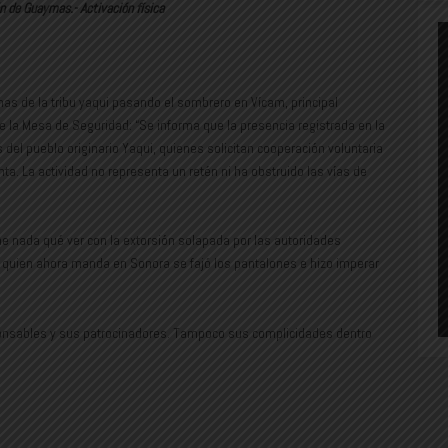
 de Guaymas.- Activación física
onas de la tribu yaqui pasando el sombrero en Vícam, principal
 de la Mesa de Seguridad: “Se informa que la presencia registrada en la
del pueblo originario Yaqui, quienes solicitan cooperación voluntaria
. La actividad no representa un retén ni ha obstruido las vías de
ene nada qué ver con la extorsión solapada por las autoridades
 quien ahora manda en Sonora se fajó los pantalones e hizo imperar
sponsables y sus patrocinadores. Tampoco sus complicidades dentro