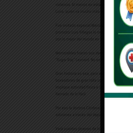
violencia. Al menos en esta región, confirma 
Luna, quien va mucho más allá de lo represivo,
Fue invitado especial Marcos Geraldo, quien hiz
promotor Luis Villegas lo midió con rivales c
con lo mejor del mundo en su época.
Memorables fueron sus demostraciones de pod
“Sugar Ray” Leonard. No es fácil explicar por 
Gran historia es esa, pero en lo actual, la acti
boxeadores de gran talla con una afición grand
implique actividad física e integración, fórmu
llamado de lo fácil.
Por eso la doctora Córdova agradeció a quienes
adiciones a través del deporte.
Verá cuantos jóvenes de los allí presentes esta