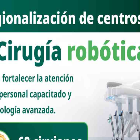
lase Nacional de Boxeo 2025 entre la gente reunida en el extenso
las, niños, adolescentes y familias, este domingo.
nas en distintos espacios públicos del país, con el cual las
ia Sheinbaum envían un mensaje al mundo: “en México se construye
.
mpulsa la actividad física e integración con esta disciplina y la
 de muchos reunidos en esta clase, resaltando la importancia de
Se promueve una sociedad más sana y feliz, por eso “debemos cuidar a
este tipo de actividades”, como parte de la construcción de la paz.
n el boxeo, como Julio César “Navajo” Borboa y Cristian Raúl Solórzano
la disciplina; la asistencia presenció 3 combates de exhibición con
g Gutiérrez, Aimé Magaña y Kimberly Salazar. Con apellido ilustre en el
 árbitro sobre el ring en un duelo amistoso entre Guaymas y Empalme.
 Luis Fuentes Aguilar. Fernando Castro, secretario técnico de la Mesa
le de promover estos esfuerzos cuyo efecto ha sido reducir la