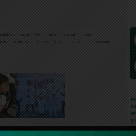
; alcaldes de Guaymas y Empalme reúnen a entusiasmados
e deporte; buscan el “knockout” a la violencia; yaquis piden ayuda
Clase Nacional de Boxeo