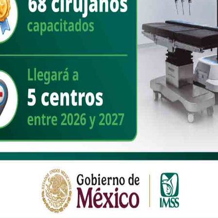
con números sólidos el Secretario del Ayuntamiento, Herman García
 en su filosofía de cómo hacer estas cosas.
o historia en la pequeña arena de boxeo de la calle 10, donde el
ada vez más fuertes y los despachó, para encumbrarse hasta medirse
er y destreza contra leyendas como Tomy Hearns, Marvin Hagler o
qué, Geraldo, no se coronó monarca universal de peso welter y medio.
vidad aquí tuvo éxito por dos razones principales: es un semillero de
e; y el impulso de la autoridad municipal, como hace en cuanto
la para que nuestros jóvenes piensen en mejores cosas que atender el
 se unieron a esta clase y resaltó la importancia de combatir las
rán los principales rings del mundo en el futuro no muy lejano. Lo