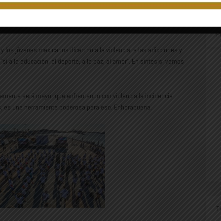
rido por descuidar programas sociales, educación y deporte, para
l dinero. Así dejamos caer el país en el prolongado tobogán que tanto
P
y los jóvenes mexicanos dicen no a la violencia, a las adicciones y
sí a la educación, al deporte, a la paz, al amor”. En síntesis, vamos
amente será mayor que enfrentando con violencia la incidencia
es, es una herramienta poderosa para eso. Enhorabuena.
T