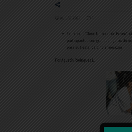
abril 20, 2025
0
Éxito en la “Clase Nacional de Boxeo”
participantes con grandes figuras de es
para su fiesta, pero no amenazan
Por Agustín Rodríguez L.