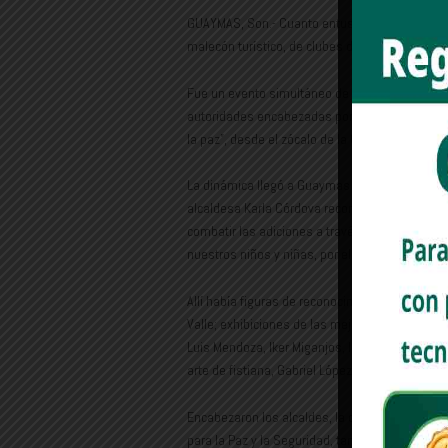
GUAYMAS, Son.- Cuanto entusiasmo sembró la C
malecón turístico, de clubes deportivos, escue
Fue un evento simultáneo de un millón de perso
autoridades encabezadas por la doctora Claud
la paz”, desde el zócalo de la Ciudad de México
La dinámica llegó a Guaymas donde también se i
alcaldesa Karla Córdova reconoció el esfuerzo
combatir las adiciones a través del deporte. 
nuestros niños y niñas, por ello la creación de 
Allí había figuras de reconocimiento mundial e
Valle; exhibiciones de las mejores técnicas de 
Luis Mendoza, Iker Miganjos, Isaac Rosas, Irvin
arte de fistiana, Gabriel López Arellano fue el
Encabezaron los alcaldes, la doctora Córdova y
para la Paz y la Seguridad, también, responsab