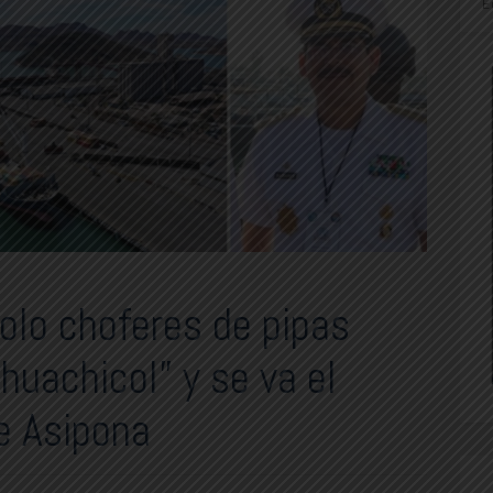
E
olo choferes de pipas
“huachicol” y se va el
e Asipona