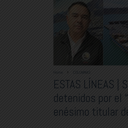
Home
COLUMNAS
ESTAS LÍNEAS | S
detenidos por el 
enésimo titular d