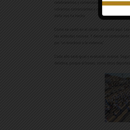
celebraremos y comenzaremos a olvidar lo ocur
volvernos comerciantes y centrar atención en e
daño nos ha hecho.
Como se cantó en el zócalo, se cantó aquí: Las 
las actitudes nocivas. Y dieron un contundente “
por “un knockout a la violencia”.
Cada año será igual y evaluarán avance. Segur
delictiva, porque el boxeo, como otros deport