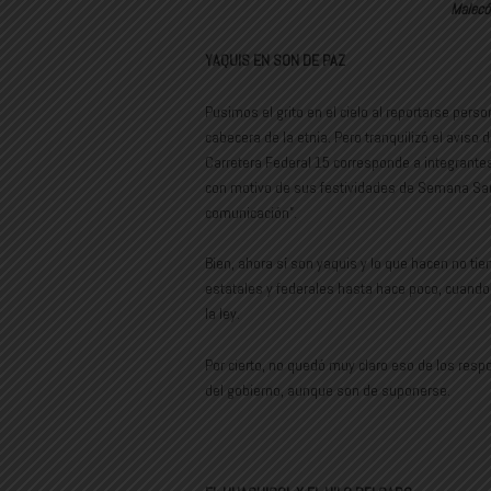
Malecón
YAQUIS EN SON DE PAZ
Pusimos el grito en el cielo al reportarse pers
cabecera de la etnia. Pero tranquilizó el aviso
Carretera Federal 15 corresponde a integrantes 
con motivo de sus festividades de Semana Santa
comunicación”.
Bien, ahora sí son yaquis y lo que hacen no ti
estatales y federales hasta hace poco, cuando
la ley.
Por cierto, no quedó muy claro eso de los re
del gobierno, aunque son de suponerse.