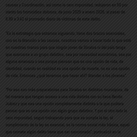
causas y Coordinación, así como la cero impunidad, redujeron en 50 por
ciento los homicidios dolosos, de junio 2025 a enero 2026, al pasar de
6.90 a 3.42 el promedio diario de víctimas de este delito.
“Es la estrategia que estamos siguiendo, tiene dos brazos esenciales,
uno es la Atención a las causas, nosotros vamos a hacer todo lo que esté
en nuestras manos para que ningún joven de Sinaloa ni del país tenga
que acercarse a un grupo delictivo, sea por necesidad económica, sea por
alguna amenaza o sea porque piensan que es una opción de vida, de
identidad, cuando en realidad es una opción de muerte, no es una opción
de vida. Entonces ¿qué tenemos que hacer ahí? Atender a los jóvenes”.
“Por eso son más preparatorias para Sinaloa en distintos municipios, de
tal manera que tengan acceso a una vida distinta con su beca Benito
Juárez y que sea una opción completamente distinta a la que pudiera
pensar que es una opción con algún grupo delictivo. Y por el otro lado la
cero impunidad, seguir trabajando para que se cumpla la ley, el
cumplimiento de la ley es esencial, es la norma social más básica, aquel
que comete algún delito tiene que ser sancionado”, puntualizó en la