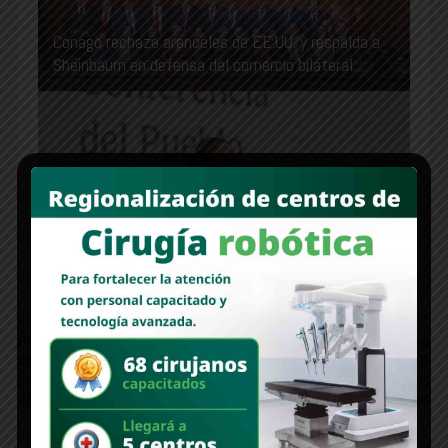
Conago rechaza aranceles de EE.UU. y respalda a
Sheinbaum en defensa del comercio bilateral
Claudia Sheinbaum presenta 51 proyectos de
electricidad como parte del Plan de
Fortalecimiento y Expansión del Sistema Eléctrico
Nacional 2025-2030
Newer Post
Older Post
Presidenta Claudia Sheinbaum
Recibe el Congreso de Sonora
destaca que 2025 fue el año más
informe anual de labores de la
bajo en pobreza laboral en dos
Comisión Estatal de Derechos
décadas
Humanos