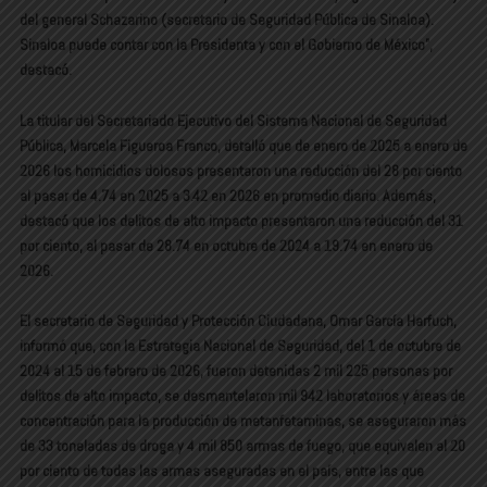
del general Schazarino (secretario de Seguridad Pública de Sinaloa).
Sinaloa puede contar con la Presidenta y con el Gobierno de México”,
destacó.
La titular del Secretariado Ejecutivo del Sistema Nacional de Seguridad
Pública, Marcela Figueroa Franco, detalló que de enero de 2025 a enero de
2026 los homicidios dolosos presentaron una reducción del 28 por ciento
al pasar de 4.74 en 2025 a 3.42 en 2026 en promedio diario. Además,
destacó que los delitos de alto impacto presentaron una reducción del 31
por ciento, al pasar de 28.74 en octubre de 2024 a 19.74 en enero de
2026.
El secretario de Seguridad y Protección Ciudadana, Omar García Harfuch,
informó que, con la Estrategia Nacional de Seguridad, del 1 de octubre de
2024 al 15 de febrero de 2026, fueron detenidas 2 mil 225 personas por
delitos de alto impacto, se desmantelaron mil 942 laboratorios y áreas de
concentración para la producción de metanfetaminas, se aseguraron más
de 33 toneladas de droga y 4 mil 850 armas de fuego, que equivalen al 20
por ciento de todas las armas aseguradas en el país, entre las que