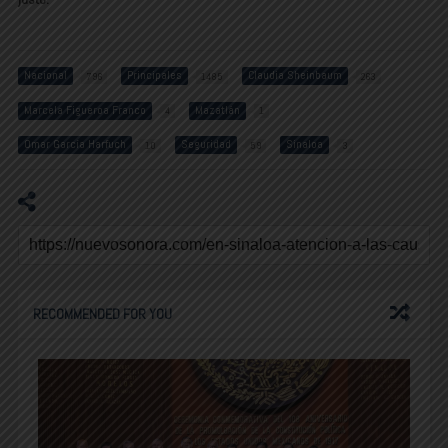
Nacional
Principales
Claudia Sheinbaum
796
1485
263
Marcela Figueroa Franco
Mazatlán
4
1
Omar García Harfuch
Seguridad
Sinaloa
10
59
3
RECOMMENDED FOR YOU