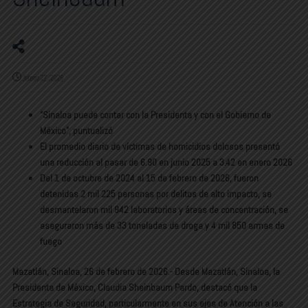
febrero 27, 2026
“Sinaloa puede contar con la Presidenta y con el Gobierno de
México”, puntualizó
El promedio diario de víctimas de homicidios dolosos presentó
una reducción al pasar de 6.90 en junio 2025 a 3.42 en enero 2026
Del 1 de octubre de 2024 al 15 de febrero de 2026, fueron
detenidas 2 mil 225 personas por delitos de alto impacto, se
desmantelaron mil 942 laboratorios y áreas de concentración, se
aseguraron más de 33 toneladas de droga y 4 mil 850 armas de
fuego
Mazatlán, Sinaloa, 26 de febrero de 2026.- Desde Mazatlán, Sinaloa, la
Presidenta de México, Claudia Sheinbaum Pardo, destacó que la
Estrategia de Seguridad, particularmente en sus ejes de Atención a las