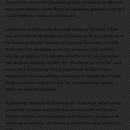
destacan más de un millón de cartuchos útiles, armamento de alto poder
como ametralladoras, fusiles Barret, lanzagranadas, granadas y más de 5
mil 500 artefactos explosivos improvisados.
La secretaria de Gobernación, Rosa Icela Rodríguez Velázquez, detalló
que, como parte del eje de Atención a la Causas en Sinaloa, las Mesas de
Paz llevaron a cabo 413 sesiones de la Mesa de Paz estatal, 2 mil 456
regionales y una interestatal, en las que se llegaron a 840 acuerdos.
Además, se realizaron 228 Jornadas por la Paz en las que participaron
más de 69 mil personas. También, con “Sí al Desarme, Sí a la Paz”, en el
estado del 1 de octubre de 2024 al 26 de febrero de 2026, se han
canjeado mil 219 armas de fuego, destacando el municipio de El Fuerte,
donde se recibieron 208 armas. Además, se intercambian juguetes
bélicos por opciones didácticas.
El gobernador del estado de Sinaloa, Rubén Rocha Moya, señaló que las
visitas a las entidades que realiza cada semana la Jefa del Ejecutivo
Federal, fortalecen los esfuerzos para llevar bienestar y progreso a las
mexicanas y mexicanos, así como en la construcción de un México más
justo.