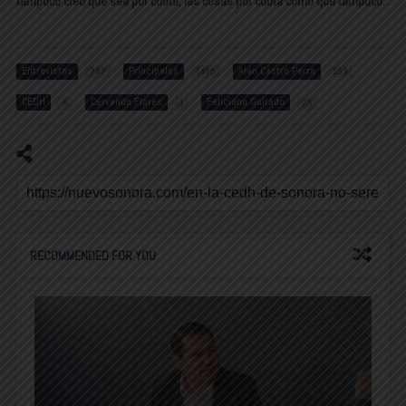
tampoco creo que sea por cuota, las cosas por cuota como que tampoco.
Entrevistas
Principales
Alan Castro Parra
787
1485
159
CEDH
Cervando Flores
Feliciano Guirado
5
1
75
RECOMMENDED FOR YOU