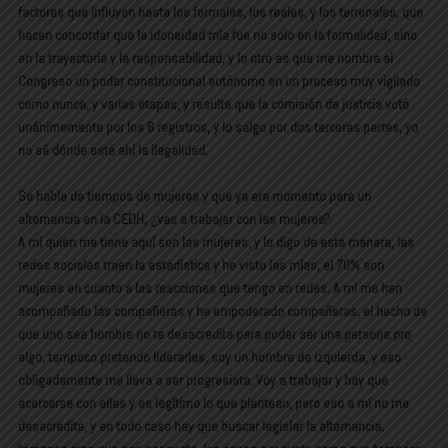
factores que influyen hasta los formales, los reales, y los terrenales, que
hacen concordar que la idoneidad mía fue no solo en la formalidad, sino
en la trayectoria y la responsabilidad, y lo otro es que me nombra al
Congreso un poder constitucional autónomo en un proceso muy vigilado
como nunca, y varias etapas, y resulta que la comisión de justicia votó
unánimemente por los 6 registros, y lo salgo por dos terceras partes, yo
no sé dónde está ahí la ilegalidad.
Se habla de tiempos de mujeres y que ya era momento para un
alternancia en la CEDH, ¿vas a trabajar con las mujeres?
A mí quien me tiene aquí son las mujeres, y lo digo de esta manera, las
redes sociales traen la estadística y he visto las mías, el 70% son
mujeres en cuanto a las reacciones que tengo en redes. A mí me han
acompañado las compañeras y he empoderado compañeras, el hecho de
que uno sea hombre no te desacredita para poder ser una persona pro
algo, tampoco pretendo liderarlas, soy un hombre de izquierda, y eso
obligadamente me lleva a ser progresista. Voy a trabajar y hay que
acercarse con ellas y es legítimo lo que plantean, pero eso a mí no me
desacredita, y en todo caso hay que buscar legislar la alternancia,