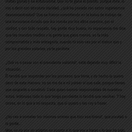
metan ganas y se entusiasme. Que no te gane el puesto, porque mire, lo
voy a decir con absoluta claridad, ¿qué ha pasado con estos organismos
desconcentrados? Que se fueron convirtiendo en la bolsa de trabajo de
una burocracia dorada que iba nomás por los altos puestos, por el
confort, y con todo respeto, hay gente muy buena, mi experiencia me dice
que los mandos medios y la gente que gana menos, es la más
comprometida y más entregada, cuando tú solo vas por el status quo y
por los grandes salarios, ya te perdiste.
¿Qué va a pasar con el presidente saliente?, está dejando muy difícil la
situación…
Él tendrá que responder por los procesos que tiene, y de hecho lo quiero
decir de esta manera: no se me da a mí patear al que sale, porque tienes
que ocuparte a construir. Cada quien somos responsables de nuestros
actos, entonces todo lo que tenga pendiente lo tendrá que resolver. Y hay
cosas, en lo que a mí respecta, que sí quiero y las voy a hacer.
¿No vas a cometer los mismos errores que hizo ese tirano?, que pisoteó a
la gente…
Mira, yo no soy un enigma en cuanto a lo que voy a hacer y lo que he sido,