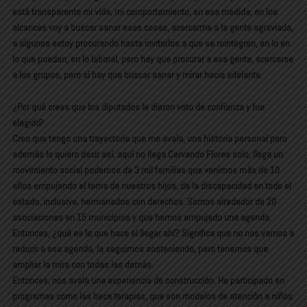
está transparente mi vida, mi comportamiento, en esa medida, en los
alcances voy a buscar sanar esas cosas, acercarme a la gente agraviada,
a algunos estoy procurando hasta invitarlos a que se reintegren, en lo en
lo que puedan, en lo laboral, pero hay que procurar a esa gente, acercarse
a los grupos, pero sí hay que buscar sanar y mirar hacia adelante.
¿Por qué crees que los diputados le dieron voto de confianza y fue
elegido?
Creo que tengo una trayectoria que me avala, una historia personal pero
además lo quiero decir así, aquí no llega Cervando Flores solo, llega un
movimiento social poderoso de 3 mil familias que venimos más de 10
años empujando el tema de nuestros hijos, de la discapacidad en todo el
estado, inclusive, hermanados con derechos. Somos alrededor de 20
asociaciones en 15 municipios y que hemos empujado una agenda.
Entonces, ¿qué es lo que hace el llegar ahí? Significa que no nos vamos a
reducir a esa agenda, la seguimos sosteniendo, pero tenemos que
ampliar la mira con todas las demás.
Entonces, nos avala una experiencia de construcción. He participado en
programas como las beca terapias, que son modelos de atención a niños