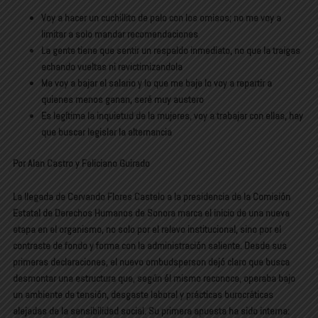
Voy a hacer un cuchillito de palo con los omisos; no me voy a
limitar a solo mandar recomendaciones
La gente tiene que sentir un respaldo inmediato, no que la traigas
echando vueltas ni revictimizandola
Me voy a bajar el salario y lo que me baje lo voy a repartir a
quienes menos ganan, seré muy austero
Es legítima la inquietud de la mujeres, voy a trabajar con ellas, hay
que buscar legislar la alternancia
Por Alan Castro y Feliciano Guirado
La llegada de Cervando Flores Castelo a la presidencia de la Comisión
Estatal de Derechos Humanos de Sonora marca el inicio de una nueva
etapa en el organismo, no solo por el relevo institucional, sino por el
contraste de fondo y forma con la administración saliente. Desde sus
primeras declaraciones, el nuevo ombudsperson dejó claro que busca
desmontar una estructura que, según él mismo reconoce, operaba bajo
un ambiente de tensión, desgaste laboral y prácticas burocráticas
alejadas de la sensibilidad social. Su primera apuesta ha sido interna: