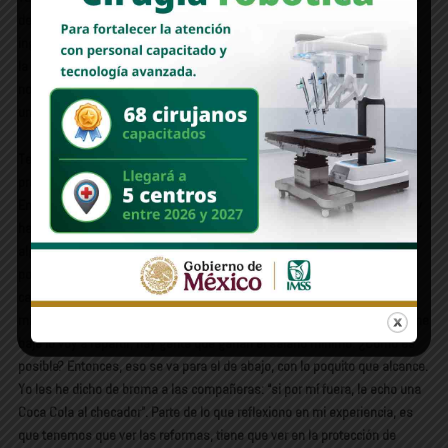
de quejas y recomendaciones, hay que ser creativos, hay que tener
ingenio, porque tenemos un poder social, somos una representación de
la sociedad. Se nos encargan derechos internacionales de las personas,
no es una cosa cualquiera de lo que estamos, hay que hacer valer lo que
uno representa.
Te nombraron los diputados, ahora ¿qué les dices en cuanto al
presupuesto?
En tema de recursos, de presupuestos, hay que trabajar con lo que hay y
hay que ser austeros, optimizar, eliminar gastos. Yo les quiero adelantar
algo, yo me voy a bajar el salario, ¿en qué proporción? Lo estoy viendo,
porque además de que no se vale, porque si yo llego y mi vida se ha
caracterizado por una trayectoria, luego llego ahí y me siento en las
mieles y ya me valió, no. Pero además voy a hacer otra cosa, lo que yo me
baje lo voy a repartir, hay gente que ganan el salario mínimo. ¿Cómo es
posible? Entonces, eso se va para el de abajo, con lo poquito que alcance.
Yo les he dicho de broma a las compañeras: “si por mí fuera, le echo una
Coca Cola al checador”. Parte de lo que reflexiono en mi experiencia, es
que tenemos que ver las reformas, tiene que ver en la protección de