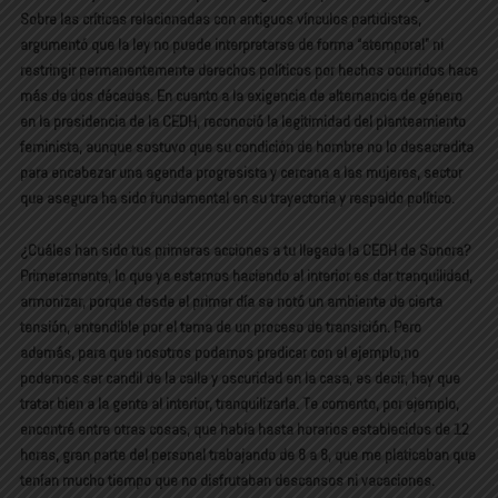
Sobre las críticas relacionadas con antiguos vínculos partidistas,
argumentó que la ley no puede interpretarse de forma “atemporal” ni
restringir permanentemente derechos políticos por hechos ocurridos hace
más de dos décadas. En cuanto a la exigencia de alternancia de género
en la presidencia de la CEDH, reconoció la legitimidad del planteamiento
feminista, aunque sostuvo que su condición de hombre no lo desacredita
para encabezar una agenda progresista y cercana a las mujeres, sector
que asegura ha sido fundamental en su trayectoria y respaldo político.
¿Cuáles han sido tus primeras acciones a tu llegada la CEDH de Sonora?
Primeramente, lo que ya estamos haciendo al interior es dar tranquilidad,
armonizar, porque desde el primer día se notó un ambiente de cierta
tensión, entendible por el tema de un proceso de transición. Pero
además, para que nosotros podamos predicar con el ejemplo,no
podemos ser candil de la calle y oscuridad en la casa, es decir, hay que
tratar bien a la gente al interior, tranquilizarla. Te comento, por ejemplo,
encontré entre otras cosas, que había hasta horarios establecidos de 12
horas, gran parte del personal trabajando de 8 a 8, que me platicaban que
tenían mucho tiempo que no disfrutaban descansos ni vacaciones.