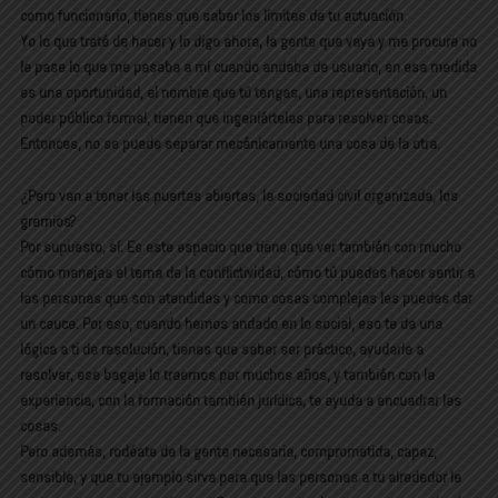
como funcionario, tienes que saber los límites de tu actuación.
Yo lo que traté de hacer y lo digo ahora, la gente que vaya y me procure no
le pase lo que me pasaba a mí cuando andaba de usuario, en esa medida
es una oportunidad, el nombre que tú tengas, una representación, un
poder público formal, tienen que ingeniártelas para resolver cosas.
Entonces, no se puede separar mecánicamente una cosa de la otra.
¿Pero van a tener las puertas abiertas, la sociedad civil organizada, los
gremios?
Por supuesto, sí. Es este espacio que tiene que ver también con mucho
cómo manejas el tema de la conflictividad, cómo tú puedes hacer sentir a
las personas que son atendidas y como cosas complejas les puedes dar
un cauce. Por eso, cuando hemos andado en lo social, eso te da una
lógica a ti de resolución, tienes que saber ser práctico, ayudarle a
resolver, ese bagaje lo traemos por muchos años, y también con la
experiencia, con la formación también jurídica, te ayuda a encuadrar las
cosas.
Pero además, rodéate de la gente necesaria, comprometida, capaz,
sensible, y que tu ejemplo sirva para que las personas a tu alrededor le