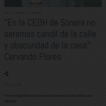
Home
Principales
Entrevistas
“En la CEDH de Sonora no
seremos candil de la calle
y obscuridad de la casa”:
Cervando Flores
mayo 17, 2026
“Vamos a dignificar el trato al personal y atender a las víctimas con
dignidad”