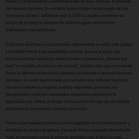
reducir su propio salario y redistribuir parte de esos recursos al personal
de menores ingresos. Su narrativa busca romper con la imagen de una
“burocracia dorada”, señalando que la CEDH no puede convertirse en
refugio de privilegios mientras las víctimas siguen enfrentando
indiferencia y revictimización.
El discurso de Flores Castelo también deja entrever un estilo más político
y combativo frente a las autoridades omisas. Aunque asegura que
buscará construir relaciones institucionales respetuosas, advierte que
hará “un cuchillito de palo con los omisos”, dejando claro que no pretende
limitar la defensa de derechos humanos únicamente a recomendaciones
formales. Su visión apunta hacia una comisión más activa en territorio,
cercana a colectivos, mujeres, pueblos originarios, personas con
discapacidad y sectores vulnerables, respaldada además por la
legitimidad que, afirma, le otorga una trayectoria de más de una década
encabezando movimientos sociales en Sonora.
Frente a los cuestionamientos sobre la legalidad de su nombramiento y
el debate de paridad de género, Cervando Flores respondió defendiendo
tanto su trayectoria como el proceso legislativo que lo llevó al cargo.