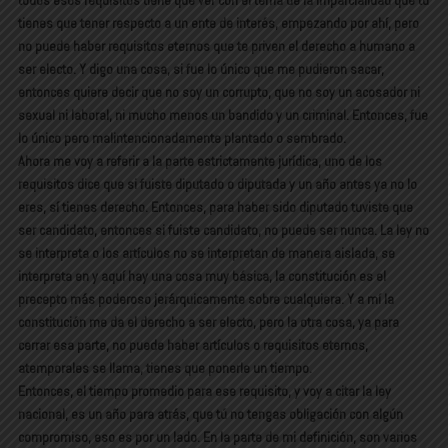
tienes que tener respecto a un ente de interés, empezando por ahí, pero
no puede haber requisitos eternos que te priven el derecho a humano a
ser electo. Y digo una cosa, si fue lo único que me pudieron sacar,
entonces quiere decir que no soy un corrupto, que no soy un acosador ni
sexual ni laboral, ni mucho menos un bandido y un criminal. Entonces, fue
lo único pero malintencionadamente plantado o sembrado.
Ahora me voy a referir a la parte estrictamente jurídica, uno de los
requisitos dice que si fuiste diputado o diputada y un año antes ya no lo
eres, sí tienes derecho. Entonces, para haber sido diputado tuviste que
ser candidato, entonces si fuiste candidato, no puede ser nunca. La ley no
se interpreta o los artículos no se interpretan de manera aislada, se
interpreta en y aquí hay una cosa muy básica, la constitución es el
precepto más poderoso jerárquicamente sobre cualquiera. Y a mí la
constitución me da el derecho a ser electo, pero la otra cosa, ya para
cerrar esa parte, no puede haber artículos o requisitos eternos,
atemporales se llama, tienes que ponerle un tiempo.
Entonces, el tiempo promedio para ese requisito, y voy a citar la ley
nacional, es un año para atrás, que tú no tengas obligación con algún
compromiso, eso es por un lado. En la parte de mi definición, son varios