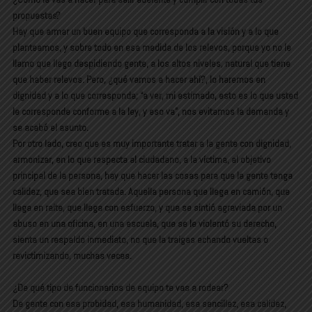
propuestas?
Hay que armar un buen equipo que corresponda a la visión y a lo que
planteamos, y sobre todo en esa medida de los relevos, porque yo no le
llamo que llego despidiendo gente, a los altos niveles, natural que tiene
que haber relevos. Pero, ¿qué vamos a hacer ahí?, lo haremos en
dignidad y a lo que corresponda; “a ver, mi estimado, esto es lo que usted
le corresponde conforme a la ley, y eso va”, nos evitamos la demanda y
se acabó el asunto.
Por otro lado, creo que es muy importante tratar a la gente con dignidad,
armonizar, en lo que respecta al ciudadano, a la víctima, al objetivo
principal de la persona, hay que hacer las cosas para que la gente tenga
calidez, que sea bien tratada. Aquella persona que llega en camión, que
llega en raite, que llega con esfuerzo, y que se sintió agraviada por un
abuso en una oficina, en una escuela, que se le violentó su derecho,
sienta un respaldo inmediato, no que la traigas echando vueltas o
revictimizando, muchas veces.
¿De qué tipo de funcionarios de equipo te vas a rodear?
De gente con esa probidad, esa humanidad, esa sencillez, esa calidez,