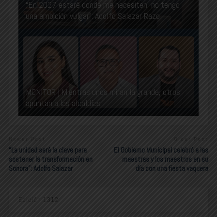
“En 2027 estaré donde me necesiten, no tengo
una ambición vulgar”: Adolfo Salazar Razo
MONITOR | Mientras unos miran la grande, otros
apuntan a las alcaldías
Newer Post
Older Post
“La unidad será la clave para
El Gobierno Municipal celebró a las
sostener la transformación en
maestras y los maestros en su
Sonora”: Adolfo Salazar
día con una fiesta vaquera
Edición 1312