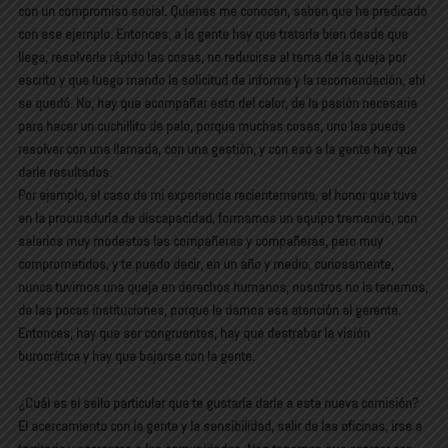
con un compromiso social. Quienes me conocen, saben que he predicado
con ese ejemplo. Entonces, a la gente hay que tratarla bien desde que
llega, resolverle rápido las cosas, no reducirse al tema de la queja por
escrito y que luego mando la solicitud de informe y la recomendación, ahí
se quedó. No, hay que acompañar esto del calor, de la pasión necesaria
para hacer un cuchillito de palo, porque muchas cosas, uno las puede
resolver con una llamada, con una gestión, y con eso a la gente hay que
darle resultados.
Por ejemplo, el caso de mi experiencia recientemente, el honor que tuve
en la procuraduría de discapacidad, formamos un equipo tremendo, con
salarios muy modestos las compañeras y compañeras, pero muy
comprometidos, y te puedo decir, en un año y medio, curiosamente,
nunca tuvimos una queja en derechos humanos, nosotros no la tenemos,
de las pocas instituciones, porque le damos esa atención al gerente.
Entonces, hay que ser congruentes, hay que destrabar la visión
burocrática y hay que bajarse con la gente.
¿Cuál es el sello particular que te gustaría darle a esta nueva comisión?
El acercamiento con la gente y la sensibilidad, salir de las oficinas, irse a