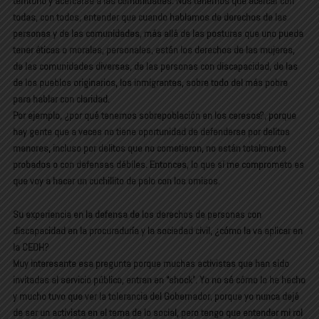
territorio y acercarse a las comunidades. Nos tenemos que acercar con
todas, con todos, entender que cuando hablamos de derechos de las
personas y de las comunidades, más allá de las posturas que uno pueda
tener éticas o morales, personales, están los derechos de las mujeres,
de las comunidades diversas, de las personas con discapacidad, de las
de los pueblos originarios, los inmigrantes, sobre todo del más pobre
para hablar con claridad.
Por ejemplo, ¿por qué tenemos sobrepoblación en los ceresos?, porque
hay gente que a veces no tiene oportunidad de defenderse por delitos
menores, incluso por delitos que no cometieron, no están totalmente
probados o con defensas débiles. Entonces, lo que sí me comprometo es
que voy a hacer un cuchillito de palo con los omisos.
Su experiencia en la defensa de los derechos de personas con
discapacidad en la procuraduría y la sociedad civil, ¿cómo la va aplicar en
la CEDH?
Muy interesante esa pregunta porque muchas activistas que han sido
invitadas al servicio público, entran en “shock”. Yo no sé cómo lo he hecho
y mucho tuvo que ver la tolerancia del Gobernador, porque yo nunca dejé
de ser un activista en el tema de lo social, pero tengo que entender mi rol