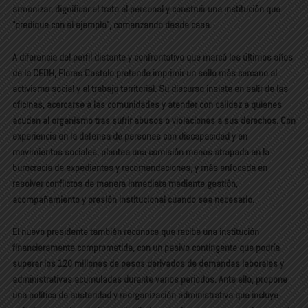
armonizar, dignificar el trato al personal y construir una institución que
“predique con el ejemplo”, comenzando desde casa.
A diferencia del perfil distante y confrontativo que marcó los últimos años
de la CEDH, Flores Castelo pretende imprimir un sello más cercano al
activismo social y al trabajo territorial. Su discurso insiste en salir de las
oficinas, acercarse a las comunidades y atender con calidez a quienes
acuden al organismo tras sufrir abusos o violaciones a sus derechos. Con
experiencia en la defensa de personas con discapacidad y en
movimientos sociales, plantea una comisión menos atrapada en la
burocracia de expedientes y recomendaciones, y más enfocada en
resolver conflictos de manera inmediata mediante gestión,
acompañamiento y presión institucional cuando sea necesario.
El nuevo presidente también reconoce que recibe una institución
financieramente comprometida, con un pasivo contingente que podría
superar los 120 millones de pesos derivados de demandas laborales y
administrativas acumuladas durante varios periodos. Ante ello, propone
una política de austeridad y reorganización administrativa que incluye