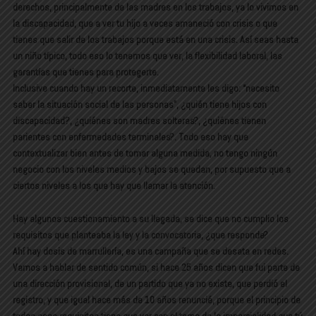
derechos, principalmente de las madres en los trabajos, ya lo vivimos en
la discapacidad, que a ver tu hijo a veces amaneció con crisis o que
tienes que salir de los trabajos porque está en una crisis. Así seas hasta
un niño típico, todo eso lo tenemos que ver, la flexibilidad laboral, las
garantías que tienes para protegerte.
Inclusive cuando hay un recorte, inmediatamente les digo: “necesito
saber la situación social de las personas”, ¿quién tiene hijos con
discapacidad?, ¿quiénes son madres solteras?, ¿quiénes tienen
parientes con enfermedades terminales?. Todo eso hay que
contextualizar bien antes de tomar alguna medida, no tengo ningún
negocio con los niveles medios y bajos se quedan, por supuesto que a
ciertos niveles a los que hay que llamar la atención.
Hay algunos cuestionamiento a su llegada, se dice que no cumplio los
requisitos que planteaba la ley y la convocatoria, ¿que responde?
Ahí hay dosis de marrullería, es una campaña que se desata en redes.
Vamos a hablar de sentido común, si hace 25 años dicen que fui parte de
una dirección provisional, de un partido que ya no existe, que perdió el
registro, y que igual hace más de 10 años renuncié, porque el principio de
todos esos requisitos tiene que ver con el tema de la imparcialidad que tú