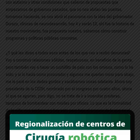
con autismo y otras condiciones que salieron de propuestas que
empezamos de gobiernos pasados, que no nos abrían las puertas,
tomamos hacienda, se nos abrió el panorama con la idea del gobernador
Durazo, clínicas de neurodesarrollo, hay 4 y serán 10, ahí fue la historia de
nuestro movimiento, fue propuesta nuestra, sabemos cómo construir
programas y políticas públicas concretas.
¿Y qué les dices a todos esos entes de los que vas a recibir denuncias?
Voy a construir relaciones sólidas, respetuosas, en beneficio de la gente,
pero también voy a hacer un cuchillito de palo con los omisos, como lo he
sido; y si lo hacía como procurador y algunos me querían mirar para abajo,
me le paré en los dedos gordos y sacábamos cosas adelante. Ahora soy
presidente de la CEDH, nombrado por el congreso por cuatro años, ahora
sí que se agarren, pero digo, no se trate de ir a incendiar praderas,
tampoco de bombardear con misiles por oficios. Lo que es la formalidad
de la silla, nos sentamos y hay esto pero bajo el amparo de lo que es el
derecho aplicado concretamente con la gente.
Entonces, en esa medida, yo no me voy a limitar al tema de las
restricciones de solo las recomendaciones, tarde en la comisión, pero
vamos a sentarnos a resolver problemáticas. No solo presumir números