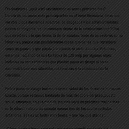
Precisamente, ¿qué está encontrando en estos primeros días?
Dentro de las cosas más preocupantes es el tema financiero, tiene que
ver con lo que llamamos nosotros los abogados y los administradores:
pasivo contingente, es un concepto dentro de la administración pública
que se refiere a lo que tienes tú de demandas, tanto de acreedores como
laborales, porque son posiblemente cosas que tienes que considerar
como un pasivo, y que puede ir creciendo si no lo atiendes. Entonces,
estamos hablando de una tentativa de 120 mdp por algunos años,
inclusive ya con sentencias que pueden poner en riesgo si no se
administra bien esa situación, las finanzas o la estabilidad de la
comisión.
Podría poner en riesgo incluso la operatividad de los derechos humanos…
Exacto, porque estamos hablando de más del doble del presupuesto
anual, entonces, en esa medida, por una serie de prácticas mal hechas
en la relación laboral de cuando menos tres de los cuatro períodos
anteriores, ese es un lastre muy fuerte, y que hay que atender.
¿Cómo le vas a hacer para salir adelante y cumplir con todas tus