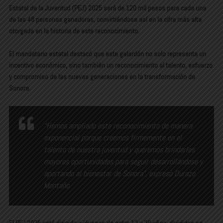
Estatal de la Juventud (PEJ) 2025
será de
120 mil pesos
para cada una
de las 48 personas ganadoras, convirtiéndose así en la cifra más alta
otorgada en la historia de este reconocimiento.
El mandatario estatal destacó que este galardón no solo representa un
incentivo económico, sino también un reconocimiento al talento, esfuerzo
y compromiso de las nuevas generaciones en la transformación de
Sonora.
“
Hemos ampliado este reconocimiento de manera
exponencial porque creemos firmemente en el
talento de nuestra juventud y queremos brindarles
mayores oportunidades para seguir desarrollándose y
aportando al bienestar de Sonora
”, expresó Durazo
Montaño.