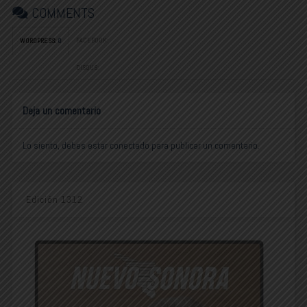
COMMENTS
FACEBOOK:
WORDPRESS:
0
DISQUS:
Deja un comentario
Lo siento, debes estar
conectado
para publicar un comentario.
Edición 1312