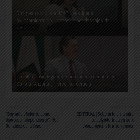
Congreso solicita al ISAF investigar al
Ayuntamiento de Hermosillo por despojos de
viviendas
Impulsa David Figueroa coordinación económica
Sonora–Arizona sin crear burocracia
Newer Post
Older Post
“Soy más eficiente como
EDITORIAL | Soberanía en la mira:
diputado independiente”: Raúl
La delgada línea entre la
González de la Vega
cooperación y la intervención