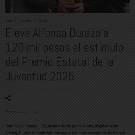
Home
Principales
Estatal
Eleva Alfonso Durazo a
120 mil pesos el estímulo
del Premio Estatal de la
Juventud 2025
agosto 11, 2025
0
Hermosillo, Sonora
.– En un anuncio sin precedentes, el gobernador
Alfonso Durazo Montaño informó que el estímulo económico del
Premio