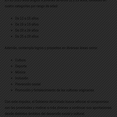
El PEJ 2025 está dirigido a jóvenes de entre 12 y 29 años, divididos en
cuatro categorías por rango de edad:
De 12 a 15 años
De 16 a 19 años
De 20 a 24 años
De 25 a 29 años
Además, contempla logros y proyectos en diversas áreas como:
Cultura
Deporte
Música
Inclusión
Prevención social
Promoción y fortalecimiento de las culturas originarias
Con este impulso, el Gobierno del Estado busca reforzar el compromiso
con las juventudes y motivar a más jóvenes a continuar sus aportaciones
desde distintos ámbitos del desarrollo social y cultural.