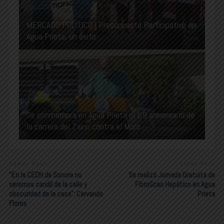
MERCADO POLÍTICO | Presupuesto Participativo en
Agua Prieta, un éxito
Se conmemora en Agua Prieta el 69 aniversario de
la carrera del Zaino contra el Moro
Newer Post
Older Post
“En la CEDH de Sonora no
Se realizó Jornada Gratuita de
seremos candil de la calle y
FibroScan Hepático en Agua
obscuridad de la casa”: Cervando
Prieta
Flores