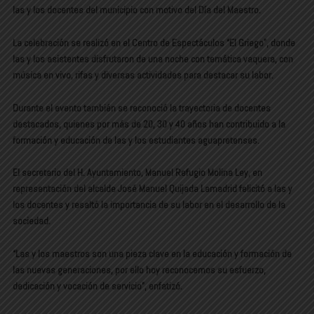
las y los docentes del municipio con motivo del Día del Maestro.
La celebración se realizó en el Centro de Espectáculos “El Griego”, donde
las y los asistentes disfrutaron de una noche con temática vaquera, con
música en vivo, rifas y diversas actividades para destacar su labor.
Durante el evento también se reconoció la trayectoria de docentes
destacados, quienes por más de 20, 30 y 40 años han contribuido a la
formación y educación de las y los estudiantes aguapretenses.
El secretario del H. Ayuntamiento, Manuel Refugio Molina Ley, en
representación del alcalde José Manuel Quijada Lamadrid felicitó a las y
los docentes y resaltó la importancia de su labor en el desarrollo de la
sociedad.
“Las y los maestros son una pieza clave en la educación y formación de
las nuevas generaciones, por ello hoy reconocemos su esfuerzo,
dedicación y vocación de servicio”, enfatizó.