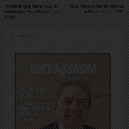
Alcalde de Agua Prieta inaugura
Agua Prieta se llena de color con
locales en la Plaza Plan de Agua
el “Mundial Social 2026”
Prieta
Edición 1312