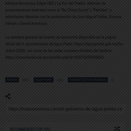
Adriana Moroyoqui, Edgar UBZ y La Voz del Pueblo. Además de
presentaciones teatrales como el “Ba-Chicui Sonot” y “Petróleo”, y
actividades literarias con la participación de Juan Miguel Valles, Roxana
Xáman y Daniel Avechuco.
La cartelera general del evento se encuentra disponible en la página
oficial del H. Ayuntamiento de Agua Prieta: https://aguaprieta.gob.mx/ba-
chicui-2026/, así como en las redes sociales oficiales del festival:
https://www.facebook.com/profile.php?id=61571870696620
Estatal
Agua Prieta
Festival Cultural Bachicui
800
130
4
RECOMMENDED FOR YOU