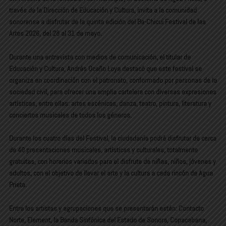
través de la Dirección de Educación y Cultura, invita a la comunidad
sonorense a disfrutar de la quinta edición del Ba-Chicui Festival de las
Artes 2026, del 28 al 31 de mayo.
Durante una entrevista con medios de comunicación, el titular de
Educación y Cultura, Andrés Ocaño Loya destacó que este festival se
organiza en coordinación con el patronato, conformado por personas de la
sociedad civil, para ofrecer una amplia cartelera con diversas expresiones
artísticas, entre ellas: artes escénicas, danza, teatro, pintura, literatura y
conciertos musicales de todos los géneros.
Durante los cuatro días del Festival, la ciudadanía podrá disfrutar de cerca
de 40 presentaciones musicales, artísticas y culturales, totalmente
gratuitas, con horarios variados para el disfrute de niñas, niños, jóvenes y
adultos, con el objetivo de llevar el arte y la cultura a cada rincón de Agua
Prieta.
Entre los artistas y agrupaciones que se presentarán están: Contacto
Norte, Element, la Banda Sinfónica del Estado de Sonora, Copacabana,