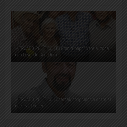
MERCADO POLÍTICO | El Gran “Chapo” Varela, toda
una Leyenda Ganadera
MERCADO POLÍTICO | Chemel, congruencia entre el
decir y el hacer
Newer Post
Older Post