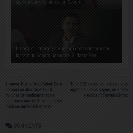
agenda social e hídrica en Sonora
Ernesto “El Borrego” Gándara como Gobernador
logrará un Sonora Ganadora: Gildardo Real
Newer Post
Older Post
Arrancan Rutas De La Salud: Esta
“En la SEC estamos listos para un
semana se abastecerán 15
regreso a clases seguro, ordenado
millones de medicamentos e
y exitoso”: Froylán Gámez
insumos a más de 8 mil unidades
médicas del IMSS Bienestar
COMMENTS