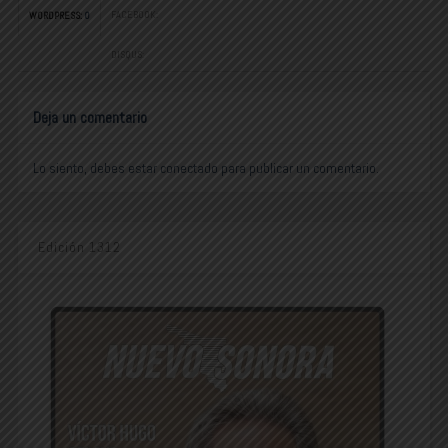
FACEBOOK:
WORDPRESS:
0
DISQUS:
Deja un comentario
Lo siento, debes estar
conectado
para publicar un comentario.
Edición 1312