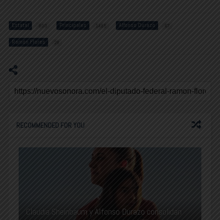
Estatal
Principales
Alfonso Durazo
800
1485
67
Ramón Flores
28
RECOMMENDED FOR YOU
Claudia Sheinbaum y Alfonso Durazo consolidan