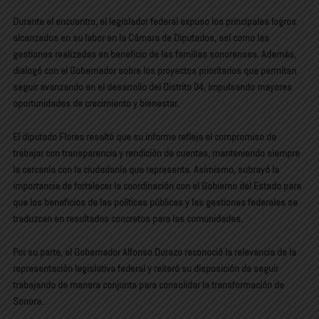
Durante el encuentro, el legislador federal expuso los principales logros
alcanzados en su labor en la Cámara de Diputados, así como las
gestiones realizadas en beneficio de las familias sonorenses. Además,
dialogó con el Gobernador sobre los proyectos prioritarios que permitan
seguir avanzando en el desarrollo del Distrito 04, impulsando mayores
oportunidades de crecimiento y bienestar.
El diputado Flores resaltó que su informe refleja el compromiso de
trabajar con transparencia y rendición de cuentas, manteniendo siempre
la cercanía con la ciudadanía que representa. Asimismo, subrayó la
importancia de fortalecer la coordinación con el Gobierno del Estado para
que los beneficios de las políticas públicas y las gestiones federales se
traduzcan en resultados concretos para las comunidades.
Por su parte, el Gobernador Alfonso Durazo reconoció la relevancia de la
representación legislativa federal y reiteró su disposición de seguir
trabajando de manera conjunta para consolidar la transformación de
Sonora.