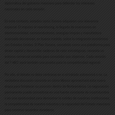
diplomática del gobierno mexicano para defender los intereses
nacionales en cada revisión.
En este contexto, estados como Sonora adquieren una relevancia
especial. El impulso al nearshoring, la llegada de inversiones en
electromovilidad, semiconductores, energías limpias y manufactura
avanzada descansan, en buena medida, sobre la integración económica
con Estados Unidos. El Plan Sonora, concebido como una plataforma para
atraer capital y desarrollar cadenas de valor estratégicas, necesita un
entorno comercial estable para consolidar sus objetivos. Cada revisión
del T-MEC será también una prueba para la competitividad regional.
Por ello, el debate no debe centrarse en si el tratado sobrevivirá o no. La
verdadera discusión consiste en cómo México aprovechará esta nueva
etapa para fortalecer su posición dentro de Norteamérica. La negociación
permanente puede convertirse en una fuente constante de incertidumbre
o en una oportunidad para demostrar la solidez de nuestras instituciones,
la competitividad de nuestra industria y la capacidad del Estado mexicano
para construir acuerdos duraderos.