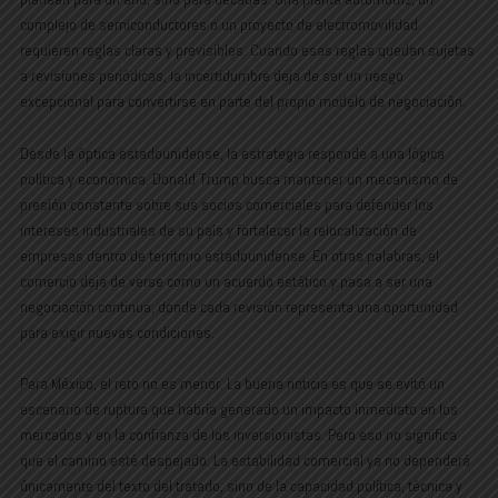
complejo de semiconductores o un proyecto de electromovilidad
requieren reglas claras y previsibles. Cuando esas reglas quedan sujetas
a revisiones periódicas, la incertidumbre deja de ser un riesgo
excepcional para convertirse en parte del propio modelo de negociación.
Desde la óptica estadounidense, la estrategia responde a una lógica
política y económica. Donald Trump busca mantener un mecanismo de
presión constante sobre sus socios comerciales para defender los
intereses industriales de su país y fortalecer la relocalización de
empresas dentro de territorio estadounidense. En otras palabras, el
comercio deja de verse como un acuerdo estático y pasa a ser una
negociación continua, donde cada revisión representa una oportunidad
para exigir nuevas condiciones.
Para México, el reto no es menor. La buena noticia es que se evitó un
escenario de ruptura que habría generado un impacto inmediato en los
mercados y en la confianza de los inversionistas. Pero eso no significa
que el camino esté despejado. La estabilidad comercial ya no dependerá
únicamente del texto del tratado, sino de la capacidad política, técnica y