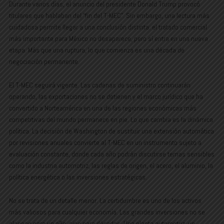
Durante varios días, el anuncio del presidente Donald Trump provocó
titulares que hablaban del “fin del T-MEC”. Sin embargo, una lectura más
cuidadosa permite llegar a una conclusión distinta: el tratado comercial
más importante para México no desaparece, pero sí entra en una nueva
etapa. Más que una ruptura, lo que comienza es una década de
negociación permanente.
El T-MEC seguirá vigente. Las cadenas de suministro continuarán
operando, las exportaciones no se detienen y el marco jurídico que ha
convertido a Norteamérica en una de las regiones económicas más
competitivas del mundo permanece en pie. Lo que cambia es la dinámica
política. La decisión de Washington de sustituir una extensión automática
por revisiones anuales convierte al T-MEC en un instrumento sujeto a
evaluación constante, donde cada año podrán discutirse temas sensibles
como la industria automotriz, las reglas de origen, el acero, el aluminio, la
política energética o las inversiones estratégicas.
No se trata de un detalle menor. La certidumbre es uno de los activos
más valiosos para cualquier economía. Las grandes inversiones no se
planean para un año, sino para décadas. Una planta automotriz, un