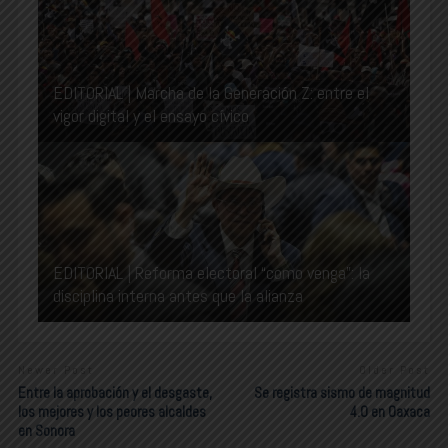
EDITORIAL | Marcha de la Generación Z: entre el
vigor digital y el ensayo cívico
EDITORIAL | Reforma electoral “como venga”: la
disciplina interna antes que la alianza
Newer Post
Older Post
Entre la aprobación y el desgaste,
Se registra sismo de magnitud
los mejores y los peores alcaldes
4.0 en Oaxaca
en Sonora