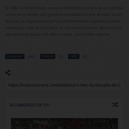
El T-MEC no ha terminado. Lo que ha terminado es la idea de que bastaba
con firmar un tratado para garantizar estabilidad durante décadas. A partir
de ahora, la integración económica de Norteamérica exigirá negociación,
estrategia y visión de largo plazo. En ese nuevo escenario, México tendrá
que demostrar que no sólo sabe competir, sino también negociar.
Principales
Editorial
T-MEC
1485
53
18
RECOMMENDED FOR YOU