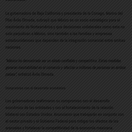
La gobernadora de Baja California y presidenta de la Conago, Marina del
Pilar Ávila Olmeda, subrayó que México es un socio estratégico para el
crecimiento de Norteamérica y que decisiones unilaterales como esta no
solo perjudican a México, sino también a las familias y empresas
estadounidenses que dependen de la integración comercial entre ambas
naciones.
“México ha demostrado ser un aliado confiable y competitivo. Estas medidas
generan inestabilidad en el comercio y afectan a millones de personas en ambos
países”
, enfatizó Ávila Olmeda.
Compromiso con el desarrollo económico
Los gobernadores reafirmaron su compromiso con el desarrollo
económico de las entidades y con el fortalecimiento de la relación
bilateral con Estados Unidos. Anunciaron que trabajarán en conjunto con
el sector privado y el Gobierno Federal para mitigar los efectos de los
aranceles y fortalecer la competitividad de la economía mexicana.