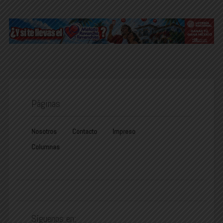
Páginas
Nosotros
Contacto
Impreso
Columnas
Síguenos en: