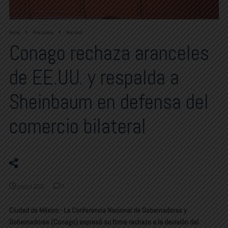
Home
Principales
Nacional
Conago rechaza aranceles
de EE.UU. y respalda a
Sheinbaum en defensa del
comercio bilateral
marzo 4, 2025
0
Ciudad de México.-
La Conferencia Nacional de Gobernadoras y
Gobernadores (Conago) expresó su firme rechazo a la decisión del