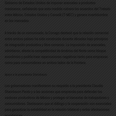
Gobierno de Estados Unidos de imponer aranceles a productos
mexicanos, señalando que esta medida vulnera los acuerdos del Tratado
entre México, Estados Unidos y Canadá (T-MEC) y genera incertidumbre
en los mercados.
A través de un comunicado, la Conago destacó que la relación comercial
entre ambos países ha sido construida durante décadas bajo principios
de integración productiva y libre comercio. La imposición de aranceles,
advirtieron, afecta la competitividad de América del Norte como bloque
económico y podría traer repercusiones negativas tanto para empresas
como para consumidores en ambos lados de la frontera.
Apoyo a la presidenta Sheinbaum
Los gobernadores manifestaron su respaldo a la presidenta Claudia
Sheinbaum Pardo y a las acciones que emprenda para defender los
sectores productivos de México y proteger el bienestar de trabajadores y
consumidores. Destacaron que el diálogo y la cooperación son esenciales
para garantizar la estabilidad en la relación bilateral y evitar afectaciones
económicas.