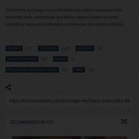
Finalmente, la Conago hizo un llamado a la unidad nacional en este
momento clave, reafirmando que México seguirá siendo un socio
confiable y dispuesto a defender sus intereses con responsabilidad.
Nacional
Principales
Aranceles
797
1485
15
Claudia Sheinbaum
Conago
263
1
Relación México-Estados Unidos
T-MEC
33
18
RECOMMENDED FOR YOU