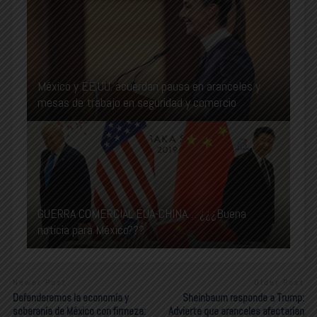
México y EE.UU. acuerdan pausa en aranceles y
mesas de trabajo en seguridad y comercio
GUERRA COMERCIAL EUA-CHINA… ¿¿¿Buena
noticia para México???
Newer Post
Older Post
Defenderemos la economía y
Sheinbaum responde a Trump:
soberanía de México con firmeza:
Advierte que aranceles afectarían