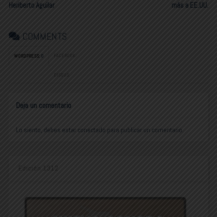
Heriberto Aguilar
más a EE.UU.
COMMENTS
FACEBOOK:
WORDPRESS:
0
DISQUS:
Deja un comentario
Lo siento, debes estar
conectado
para publicar un comentario.
Edición 1312