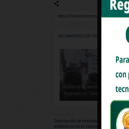
RECOMMENDED FOR YOU
Gobierno de México Arranca Entre
Viviendas en Tabasco
Newer Post
Construcción de viviendas resolverá un impor
problema social en Cajeme