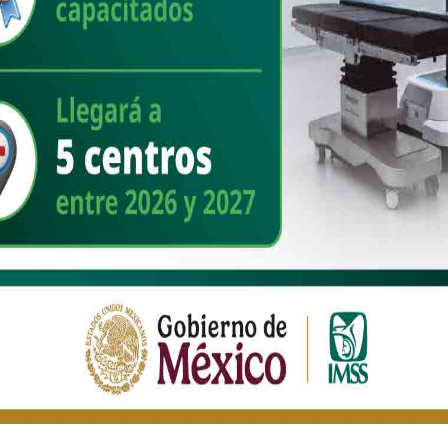
EBOOK:
DISQUS:
car un comentario.