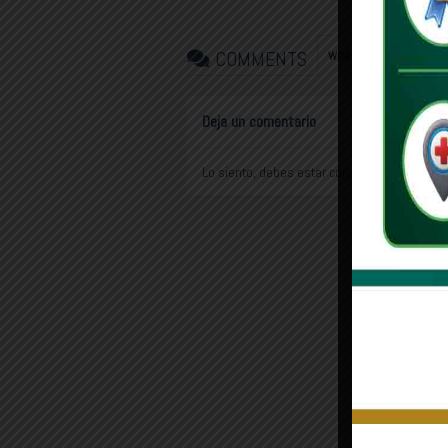
COMMENTS
FAC
WORDPRESS:
0
Deja un comentario
Lo siento, debes estar
conectado
para publi