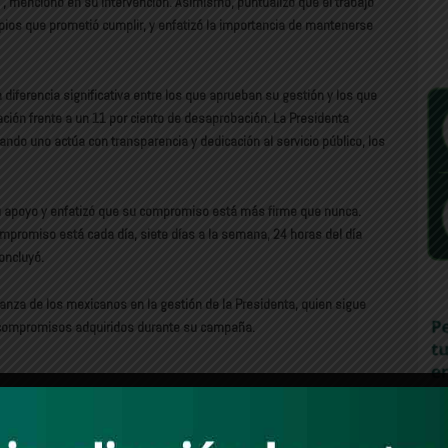
s”, mencionó en su intervención. Asimismo, puntualizó que el trabajo
ipios que prometió cumplir, y enfatizó la importancia de mantenerse
a diferencia significativa entre los que aprueban su gestión y los que
ción frente a un 11 por ciento de desaprobación. La Presidenta
do uno actúa con transparencia y dedicación al servicio público, los
u apoyo y enfatizó que su compromiso está más firme que nunca.
ompromiso está cada día, siete días a la semana, 24 horas del día
concluyó.
ianza de los mexicanos en la gestión de la Presidenta, quien sigue
 compromisos adquiridos durante su campaña.
ación Presidencial
Claudia Sheinbaum
Mexico
2
263
13