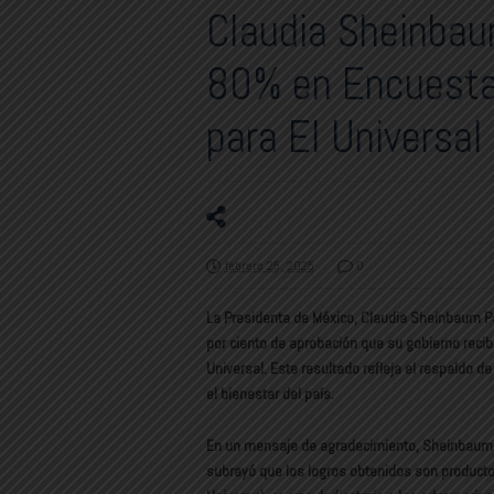
Claudia Sheinbau
80% en Encuesta
para El Universal
febrero 25, 2025
0
La Presidenta de México, Claudia Sheinbaum Pa
por ciento de aprobación que su gobierno recib
Universal. Este resultado refleja el respaldo 
el bienestar del país.
En un mensaje de agradecimiento, Sheinbaum de
subrayó que los logros obtenidos son producto