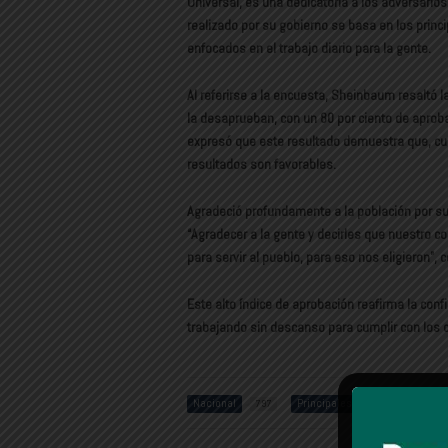
Universal, es una dedicatoria a los adversario
realizado por su gobierno se basa en los princ
enfocados en el trabajo diario para la gente.
Al referirse a la encuesta, Sheinbaum resaltó l
la desaprueban, con un 80 por ciento de aproba
expresó que este resultado demuestra que, cuan
resultados son favorables.
Agradeció profundamente a la población por s
“Agradecer a la gente y decirles que nuestro c
para servir al pueblo, para eso nos eligieron”, 
Este alto índice de aprobación reafirma la conf
trabajando sin descanso para cumplir con los
Nacional
Principales
Aprov
797
1485