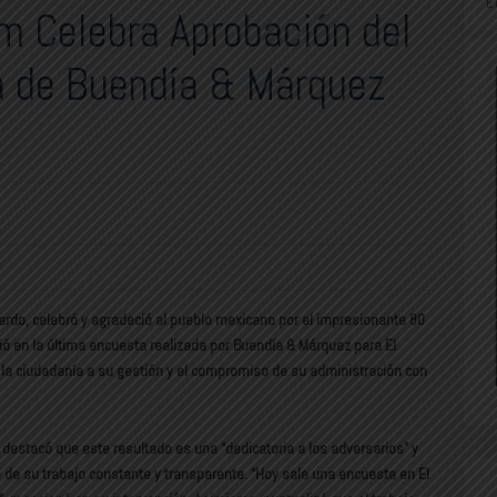
E
m Celebra Aprobación del
 de Buendía & Márquez
rdo, celebró y agradeció al pueblo mexicano por el impresionante 80
ió en la última encuesta realizada por Buendía & Márquez para El
de la ciudadanía a su gestión y el compromiso de su administración con
stacó que este resultado es una “dedicatoria a los adversarios” y
 de su trabajo constante y transparente. “Hoy sale una encuesta en El