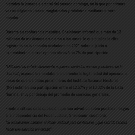
histórico la jornada electoral del pasado domingo, en la que por primera
vez se eligieron jueces, magistrados y ministros mediante el voto
popular.
Durante su conferencia matutina, Sheinbaum informó que más de 13
millones de mexicanos acudieron a las urnas, lo que duplica la cifra
registrada en la consulta ciudadana de 2021 sobre el juicio a
expresidentes, la cual apenas alcanzó un 7% de participación.
“
Millones han votado libremente a quienes serán los nuevos guardianes de la
Justicia
”, expresó la mandataria al defender la legitimidad del ejercicio, a
pesar de que los datos preliminares del Instituto Nacional Electoral
(INE) estiman una participación entre el 12.57% y el 13.32% de la Lista
Nominal, muy por debajo del promedio de comicios generales.
Frente a críticas de la oposición que han advertido sobre posibles riesgos
a la independencia del Poder Judicial, Sheinbaum cuestionó:
“
Si quisiéramos cambiar al Poder Judicial para controlarlo, ¿qué sentido tendría
hacer una elección universal?
”.