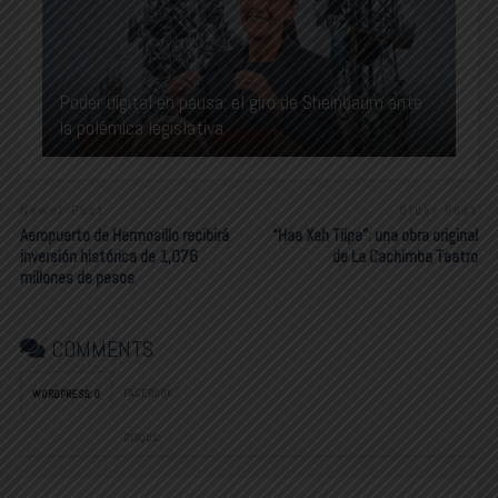
Poder digital en pausa: el giro de Sheinbaum ante
la polémica legislativa
Newer Post
Older Post
Aeropuerto de Hermosillo recibirá
“Haa Xah Tiipe”: una obra original
inversión histórica de 1,076
de La Cachimba Teatro
millones de pesos
COMMENTS
FACEBOOK:
WORDPRESS:
0
DISQUS: