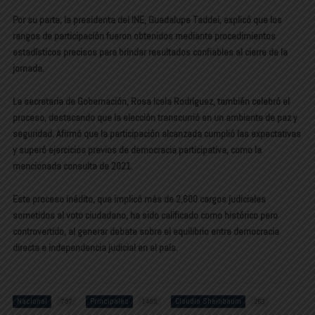
Por su parte, la presidenta del INE, Guadalupe Taddei, explicó que los
rangos de participación fueron obtenidos mediante procedimientos
estadísticos precisos para brindar resultados confiables al cierre de la
jornada.
La secretaria de Gobernación, Rosa Icela Rodríguez, también celebró el
proceso, destacando que la elección transcurrió en un ambiente de paz y
seguridad. Afirmó que la participación alcanzada cumplió las expectativas
y superó ejercicios previos de democracia participativa, como la
mencionada consulta de 2021.
Este proceso inédito, que implicó más de 2,600 cargos judiciales
sometidos al voto ciudadano, ha sido calificado como histórico pero
controvertido, al generar debate sobre el equilibrio entre democracia
directa e independencia judicial en el país.
Nacional
Principales
Claudia Sheinbaum
797
1485
263