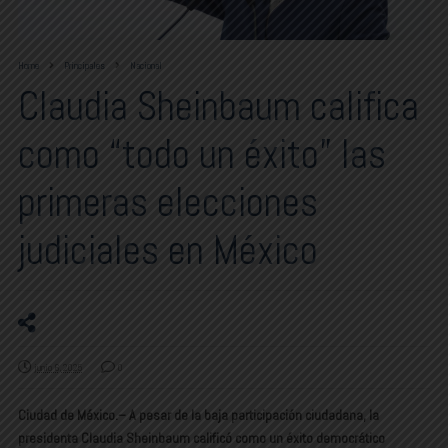
Home
Principales
Nacional
Claudia Sheinbaum califica
como “todo un éxito” las
primeras elecciones
judiciales en México
junio 6, 2025
0
Ciudad de México.– A pesar de la baja participación ciudadana, la
presidenta Claudia Sheinbaum calificó como un éxito democrático