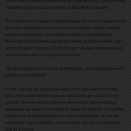
¿Vas a estar en Navojoa también con este trote amistoso, para invitar a la
ciudadanía que nos escucha a través de XEGL Radio La Nuestra?
Sí, también vamos a estar por allá en Navojoa. Si mal no recuerdo es el 19
de octubre. Aprovecho para invitar no solo a nuestras amigas y amigos
corredores de Navojoa, sino también de Etchojoa, de Huatabampo,
incluso de Ciudad Obregón, que también tendrá su trote amistoso. Van a
ser tres: Nogales, Navojoa y Ciudad Obregón. Les digo, no crean que soy
un profesional, pero sí me gusta mucho correr.
¿Por qué organizar un Foro Solar en Hermosillo? ¿Qué sentido tiene en lo
político y en lo simbólico?
El Foro Solar fue una apuesta por hablar de energía, sustentabilidad y
futuro. Hermosillo está llamado a ser capital solar, por ubicación y por
vocación. El evento reunió a expertos, empresarios, ambientalistas y
ciudadanos que creen en un modelo de desarrollo diferente. En lo político,
muestra que se puede gobernar con visión de largo plazo, no solo con
ocurrencias. Y en lo simbólico, es un mensaje: aquí hay una ciudad que
cree en sí misma.