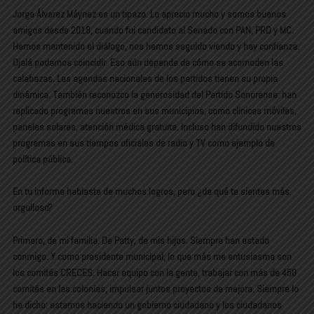
Jorge Álvarez Máynez es un tipazo. Lo aprecio mucho y somos buenos
amigos desde 2018, cuando fui candidato al Senado con PAN, PRD y MC.
Hemos mantenido el diálogo, nos hemos seguido viendo y hay confianza.
Ojalá podamos coincidir. Eso aún depende de cómo se acomoden las
calabazas. Las agendas nacionales de los partidos tienen su propia
dinámica. También reconozco la generosidad del Partido Sonorense: han
replicado programas nuestros en sus municipios, como clínicas móviles,
paneles solares, atención médica gratuita. Incluso han difundido nuestros
programas en sus tiempos oficiales de radio y TV como ejemplo de
política pública.
En tu informe hablaste de muchos logros, pero ¿de qué te sientes más
orgulloso?
Primero, de mi familia. De Patty, de mis hijos. Siempre han estado
conmigo. Y como presidente municipal, lo que más me entusiasma son
los comités CRECES. Hacer equipo con la gente, trabajar con más de 450
comités en las colonias, impulsar juntos proyectos de mejora. Siempre lo
he dicho: estamos haciendo un gobierno ciudadano y los ciudadanos