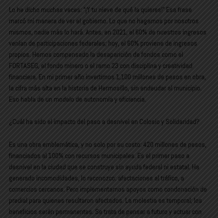
Lo he dicho muchas veces: “¡Y tu nieve de qué la quieres!” Esa frase
marcó mi manera de ver el gobierno. Lo que no hagamos por nosotros
mismos, nadie más lo hará. Antes, en 2021, el 60% de nuestros ingresos
venían de participaciones federales; hoy, el 60% proviene de ingresos
propios. Hemos compensado la desaparición de fondos como el
FORTASEG, el fondo minero o el ramo 23 con disciplina y creatividad
financiera. En mi primer año invertimos 1,100 millones de pesos en obra,
la cifra más alta en la historia de Hermosillo, sin endeudar al municipio.
Eso habla de un modelo de autonomía y eficiencia.
¿Cuál ha sido el impacto del paso a desnivel en Colosio y Solidaridad?
Es una obra emblemática, y no solo por su costo: 420 millones de pesos,
financiados al 100% con recursos municipales. Es el primer paso a
desnivel en la ciudad que se construye sin ayuda federal ni estatal. Ha
generado incomodidades, lo reconozco: afectaciones al tráfico, a
comercios cercanos. Pero implementamos apoyos como condonación de
predial para quienes resultaron afectados. La molestia es temporal; los
beneficios serán permanentes. Se trata de pensar a futuro y actuar con