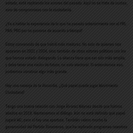
estado, está repitiendo los errores del pasado. Aquí no se trata de cuotas,
sino de compromisos con la ciudadanía.
¿Va a hablar la experiencia de lo que ha pasado anteriormente con el PRI,
PAN, PRD por no ponerse de acuerdo a tiempo?
Estoy convencido de que habrá más madurez. No solo de quienes nos
apoyaron en 2021 y 2024, sino también de otros actores políticos con los
que hemos estado dialogando. La alianza tiene que ser aún más amplia,
y debe tener una visión de futuro, no solo electoral. Si entendemos eso,
podremos construir algo más grande.
Hay una naranja de la discordia. ¿Qué papel puede jugar Movimiento
Ciudadano?
Tengo una buena relación con Jorge Álvarez Máynez desde que fuimos
aliados en 2018. Mantenemos el diálogo. Aún no está definido qué papel
jugará MC, pero sí hay una apertura. También valoro mucho la
generosidad del Partido Sonorense, que ha replicado programas nuestros