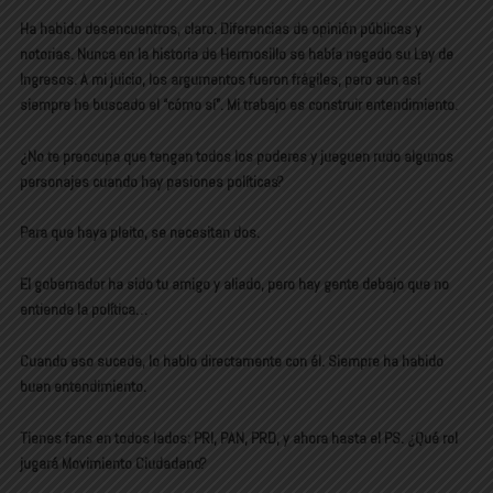
Ha habido desencuentros, claro. Diferencias de opinión públicas y
notorias. Nunca en la historia de Hermosillo se había negado su Ley de
Ingresos. A mi juicio, los argumentos fueron frágiles, pero aun así
siempre he buscado el “cómo sí”. Mi trabajo es construir entendimiento.
¿No te preocupa que tengan todos los poderes y jueguen rudo algunos
personajes cuando hay pasiones políticas?
Para que haya pleito, se necesitan dos.
El gobernador ha sido tu amigo y aliado, pero hay gente debajo que no
entiende la política…
Cuando eso sucede, lo hablo directamente con él. Siempre ha habido
buen entendimiento.
Tienes fans en todos lados: PRI, PAN, PRD, y ahora hasta el PS. ¿Qué rol
jugará Movimiento Ciudadano?