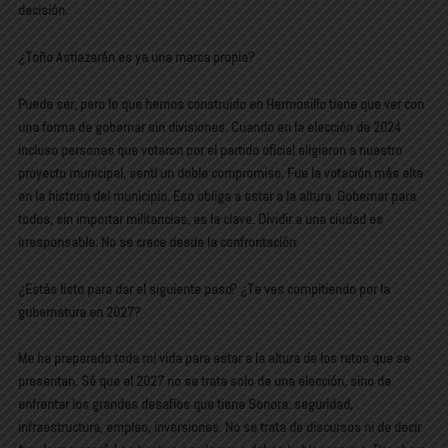
decisión.
¿Toño Astiazarán es ya una marca propia?
Puede ser, pero lo que hemos construido en Hermosillo tiene que ver con
una forma de gobernar sin divisiones. Cuando en la elección de 2024
incluso personas que votaron por el partido oficial eligieron a nuestro
proyecto municipal, sentí un doble compromiso. Fue la votación más alta
en la historia del municipio. Eso obliga a estar a la altura. Gobernar para
todos, sin importar militancias, es la clave. Dividir a una ciudad es
irresponsable. No se crece desde la confrontación.
¿Estás listo para dar el siguiente paso? ¿Te ves compitiendo por la
gubernatura en 2027?
Me he preparado toda mi vida para estar a la altura de los retos que se
presentan. Sé que el 2027 no se trata solo de una elección, sino de
enfrentar los grandes desafíos que tiene Sonora: seguridad,
infraestructura, empleo, inversiones. No se trata de discursos ni de decir