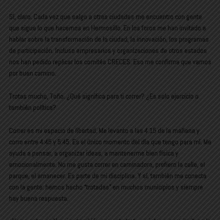
Sí, claro. Cada vez que salgo a otras ciudades me encuentro con gente
que sigue lo que hacemos en Hermosillo. En los foros me han invitado a
hablar sobre la transformación de la ciudad, la innovación, los programas
de participación. Incluso empresarios y organizaciones de otros estados
nos han pedido replicar los comités CRECES. Eso me confirma que vamos
por buen camino.
Trotas mucho, Toño. ¿Qué significa para ti correr? ¿Es solo ejercicio o
también política?
Correr es mi espacio de libertad. Me levanto a las 4:15 de la mañana y
corro entre 4:45 y 5:45. Es el único momento del día que tengo para mí. Me
ayuda a pensar, a organizar ideas, a mantenerme bien física y
emocionalmente. No me gusta correr en caminadora, prefiero la calle, el
parque, el amanecer. Es parte de mi disciplina. Y sí, también me conecta
con la gente: hemos hecho “trotadas” en muchos municipios y siempre
hay buena respuesta.