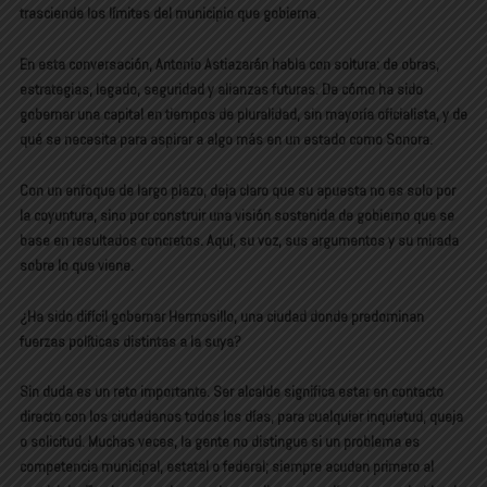
trasciende los límites del municipio que gobierna.
En esta conversación, Antonio Astiazarán habla con soltura: de obras,
estrategias, legado, seguridad y alianzas futuras. De cómo ha sido
gobernar una capital en tiempos de pluralidad, sin mayoría oficialista, y de
qué se necesita para aspirar a algo más en un estado como Sonora.
Con un enfoque de largo plazo, deja claro que su apuesta no es solo por
la coyuntura, sino por construir una visión sostenida de gobierno que se
base en resultados concretos. Aquí, su voz, sus argumentos y su mirada
sobre lo que viene.
¿Ha sido difícil gobernar Hermosillo, una ciudad donde predominan
fuerzas políticas distintas a la suya?
Sin duda es un reto importante. Ser alcalde significa estar en contacto
directo con los ciudadanos todos los días, para cualquier inquietud, queja
o solicitud. Muchas veces, la gente no distingue si un problema es
competencia municipal, estatal o federal; siempre acuden primero al