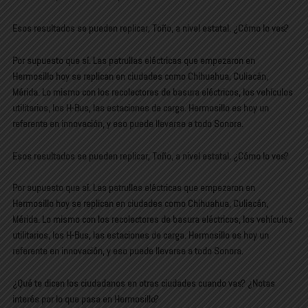
Esos resultados se pueden replicar, Toño, a nivel estatal. ¿Cómo lo ves?
Por supuesto que sí. Las patrullas eléctricas que empezaron en
Hermosillo hoy se replican en ciudades como Chihuahua, Culiacán,
Mérida. Lo mismo con los recolectores de basura eléctricos, los vehículos
utilitarios, los H-Bus, las estaciones de carga. Hermosillo es hoy un
referente en innovación, y eso puede llevarse a todo Sonora.
Esos resultados se pueden replicar, Toño, a nivel estatal. ¿Cómo lo ves?
Por supuesto que sí. Las patrullas eléctricas que empezaron en
Hermosillo hoy se replican en ciudades como Chihuahua, Culiacán,
Mérida. Lo mismo con los recolectores de basura eléctricos, los vehículos
utilitarios, los H-Bus, las estaciones de carga. Hermosillo es hoy un
referente en innovación, y eso puede llevarse a todo Sonora.
¿Qué te dicen los ciudadanos en otras ciudades cuando vas? ¿Notas
interés por lo que pasa en Hermosillo?