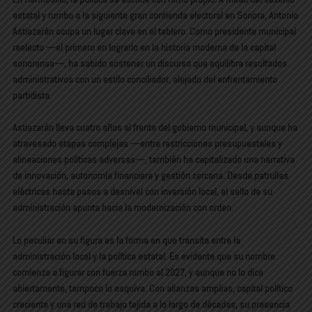
estatal y rumbo a la siguiente gran contienda electoral en Sonora, Antonio
Astiazarán ocupa un lugar clave en el tablero. Como presidente municipal
reelecto —el primero en lograrlo en la historia moderna de la capital
sonorense—, ha sabido sostener un discurso que equilibra resultados
administrativos con un estilo conciliador, alejado del enfrentamiento
partidista.
Astiazarán lleva cuatro años al frente del gobierno municipal, y aunque ha
atravesado etapas complejas —entre restricciones presupuestales y
alineaciones políticas adversas—, también ha capitalizado una narrativa
de innovación, autonomía financiera y gestión cercana. Desde patrullas
eléctricas hasta pasos a desnivel con inversión local, el sello de su
administración apunta hacia la modernización con orden.
Lo peculiar en su figura es la forma en que transita entre la
administración local y la política estatal. Es evidente que su nombre
comienza a figurar con fuerza rumbo al 2027, y aunque no lo dice
abiertamente, tampoco lo esquiva. Con alianzas amplias, capital político
creciente y una red de trabajo tejida a lo largo de décadas, su presencia