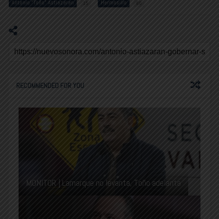
Antonio "Toño" Astiazaran
Hermosillo
15
80
RECOMMENDED FOR YOU
MONITOR | Lamarque no levanta, Toño adelanta