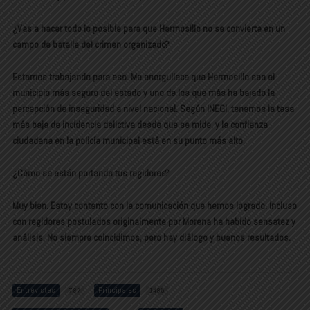
¿Vas a hacer todo lo posible para que Hermosillo no se convierta en un
campo de batalla del crimen organizado?
Estamos trabajando para eso. Me enorgullece que Hermosillo sea el
municipio más seguro del estado y uno de los que más ha bajado la
percepción de inseguridad a nivel nacional. Según INEGI, tenemos la tasa
más baja de incidencia delictiva desde que se mide, y la confianza
ciudadana en la policía municipal está en su punto más alto.
¿Cómo se están portando tus regidores?
Muy bien. Estoy contento con la comunicación que hemos logrado. Incluso
con regidores postulados originalmente por Morena ha habido sensatez y
análisis. No siempre coincidimos, pero hay diálogo y buenos resultados.
Entrevistas
Principales
787
1485