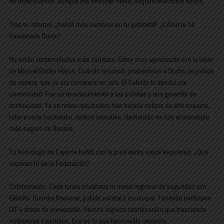
de tocar puertas. Aunque me ofrezcan nieve, seguiré buscando apoyo.
Tras tu informe, ¿habrá más cambios en tu gabinete? ¿Cómo te ha
funcionado Durón?
No están contemplados más cambios. Estoy muy agradecido con la labor
de Manuel Emilio Hoyos. Cuando renunció, propusimos a Durón, un policía
de carrera, que ya era comisario en jefe. El Cabildo lo aprobó por
unanimidad. Fue un reconocimiento a los policías y una garantía de
continuidad. Ya se notan resultados: han bajado delitos de alto impacto,
robo a casa habitación, delitos sexuales. Hermosillo es hoy el municipio
más seguro de Sonora.
Tu homólogo de Cajeme habló con la presidenta sobre seguridad. ¿Qué
esperas tú de la Federación?
Colaboración. Cada lunes encabezo la mesa regional de seguridad con
Ejército, Guardia Nacional, policía estatal y municipal. También participan
DIF y áreas de prevención. Hemos logrado coordinación que trasciende
militancias y partidos. Eso es lo que Hermosillo necesita.