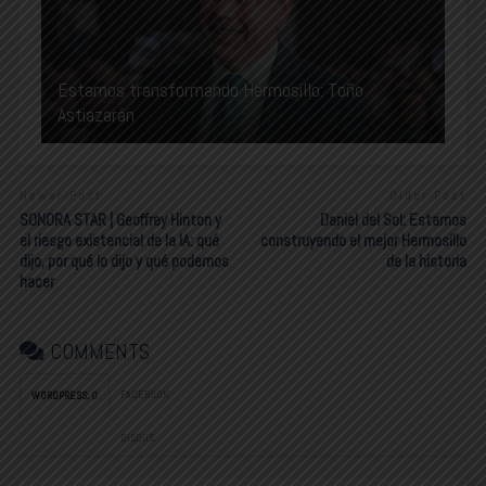
Estamos transformando Hermosillo: Toño
Astiazarán
Newer Post
Older Post
SONORA STAR | Geoffrey Hinton y
Daniel del Sol: Estamos
el riesgo existencial de la IA: qué
construyendo el mejor Hermosillo
dijo, por qué lo dijo y qué podemos
de la historia
hacer
COMMENTS
FACEBOOK:
WORDPRESS:
0
DISQUS: