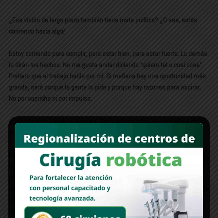
¿Esa visión de largo plazo también tiene meta política? ¿O sea, estás
corriendo hacia algo?
Estoy corriendo para cumplir, para estar bien, para estar fuerte. Lo demás
lo dirán los hechos. No me gusta andar diciendo “quiero tal o cual cosa”.
Prefiero que el trabajo hable por mí. Si mañana hay una oportunidad más
grande, será porque la gente lo pide y porque hay razones para aspirar.
No por capricho ni por impulso.
¿Qué papel ha jugado tu esposa, Patricia Ruvalcaba, en esta etapa de tu
vida?
Fundamental. Patty es una gran mujer, una gran madre, una gran
compañera. Además de su trabajo como psicóloga infantil y su
preparación profesional, ha sido un pilar en los programas del DIF, en
campañas de valores, en la lucha contra el abuso infantil. Compartimos la
idea de que Hermosillo se vive mejor en familia, y ella ha sido clave en
llevar esa visión a la práctica.