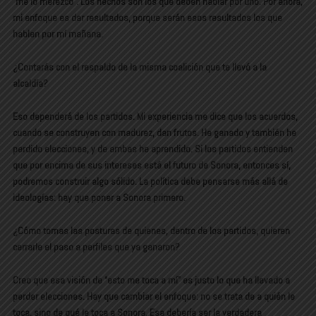
“me lo merezco”. Los hechos son los que deben hablar por uno. Por ahora,
mi enfoque es dar resultados, porque serán esos resultados los que
hablen por mí mañana.
¿Contarás con el respaldo de la misma coalición que te llevó a la
alcaldía?
Eso dependerá de los partidos. Mi experiencia me dice que los acuerdos,
cuando se construyen con madurez, dan frutos. He ganado y también he
perdido elecciones, y de ambas he aprendido. Si los partidos entienden
que por encima de sus intereses está el futuro de Sonora, entonces sí,
podremos construir algo sólido. La política debe pensarse más allá de
ideologías: hay que poner a Sonora primero.
¿Cómo tomas las posturas de quienes, dentro de los partidos, quieren
cerrarle el paso a perfiles que ya ganaron?
Creo que esa visión de “esto me toca a mí” es justo lo que ha llevado a
perder elecciones. Hay que cambiar el enfoque: no se trata de a quién le
toca, sino de qué le toca a Sonora. Esa debería ser la verdadera