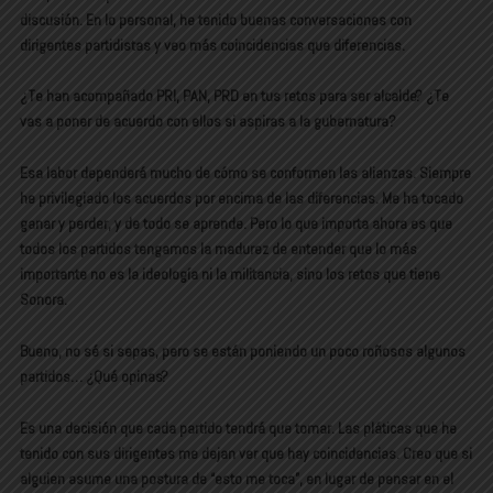
discusión. En lo personal, he tenido buenas conversaciones con
dirigentes partidistas y veo más coincidencias que diferencias.
¿Te han acompañado PRI, PAN, PRD en tus retos para ser alcalde? ¿Te
vas a poner de acuerdo con ellos si aspiras a la gubernatura?
Esa labor dependerá mucho de cómo se conformen las alianzas. Siempre
he privilegiado los acuerdos por encima de las diferencias. Me ha tocado
ganar y perder, y de todo se aprende. Pero lo que importa ahora es que
todos los partidos tengamos la madurez de entender que lo más
importante no es la ideología ni la militancia, sino los retos que tiene
Sonora.
Bueno, no sé si sepas, pero se están poniendo un poco roñosos algunos
partidos… ¿Qué opinas?
Es una decisión que cada partido tendrá que tomar. Las pláticas que he
tenido con sus dirigentes me dejan ver que hay coincidencias. Creo que si
alguien asume una postura de “esto me toca”, en lugar de pensar en el