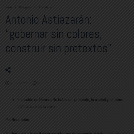
Home
Principales
Entrevistas
Antonio Astiazarán:
“gobernar sin colores,
construir sin pretextos”
octubre 6, 2025
0
El alcalde de Hermosillo habla del presente, la ciudad y el futuro
político que se avecina.
Por Redacción
En Hermosillo, la política se escribe con ritmo propio. A mitad del sexenio