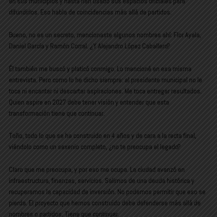
en sus municipios y hasta han usado sus espacios oficiales para
difundirlos. Eso habla de coincidencias más allá de partidos.
Bueno, no es un secreto, mencionaste algunos nombres ahí: Flor Ayala,
Daniel García y Ramón Corral. ¿Y Alejandro López Caballero?
Él también me buscó y platicó conmigo. Lo mencioné en esa misma
entrevista. Pero como lo he dicho siempre: al presidente municipal no le
toca ni encantar ni descartar aspiraciones. Me toca entregar resultados.
Quien aspire en 2027 debe tener visión y entender que esta
transformación tiene que continuar.
Toño, todo lo que se ha construido en 4 años y de cara a la recta final,
viéndolo como un sexenio completo, ¿no te preocupa el legado?
Claro que me preocupa, y por eso me ocupa. La ciudad avanzó en
infraestructura, finanzas, servicios. Salimos de una deuda histórica y
recuperamos la capacidad de inversión. No podemos permitir que eso se
pierda. El proyecto que hemos construido debe defenderse más allá de
nombres o partidos. Tiene que continuar.