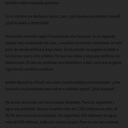
también están haciendo gobierno.
En un informe se destacan logros, pero ¿qué deudas pendientes tienes?
¿Qué le duele a Hermosillo?
Hermosillo necesita seguir fortaleciendo sus finanzas. Es la segunda
ciudad más endeudada del país, y nosotros no hemos contratado un solo
peso de deuda pública a largo plazo. En el pasado se pagaba el doble a
los bancos que a obra pública. Por eso las calles y espacios públicos se
deterioraron. El reto es continuar con disciplina y orden, para que la gente
siga viendo cambios positivos.
Andrés Manuel te ofreció una nieve cuando pediste pavimentación. ¿Has
buscado a la presidenta para volver a solicitar apoyo? ¿Qué esperas?
He tenido reuniones con funcionarios federales. Para mí, seguridad y
agua son prioridad. Hemos invertido más de 1,100 millones en obra, el
95.5% con recursos municipales. En seguridad, 500 millones; en agua,
más de 600 millones, todo con recurso propio. Pero no me voy a cansar