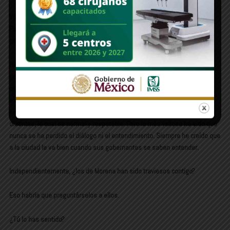
Volviendo al tema político, si bien te vemos más en colonias que en el
Palacio, ¿cómo está el puente entre el palacio municipal y palacio de
gobierno?
Bien. Hemos tenido oportunidad en varias ocasiones de platicar con el
gobernador y sus funcionarios respecto a los retos que tiene nuestra
ciudad capital. Hermosillo genera más de la mitad de los empleos en el
estado. Es una ciudad muy dinámica que requiere interlocución y
entendimiento entre los tres niveles de gobierno. A veces hay opiniones
distintas, lo cual es normal y respetable. Pero lo más valioso ha sido que
nunca se ha perdido el diálogo ni el entendimiento. Siempre he creído que
a la ciudad le va bien cuando sus gobernantes se saben entender.
Independientemente, ¿los de Morena han sido traviesos contigo?
Eso habría que preguntárselos a ellos.
¿Tú lo has sentido?