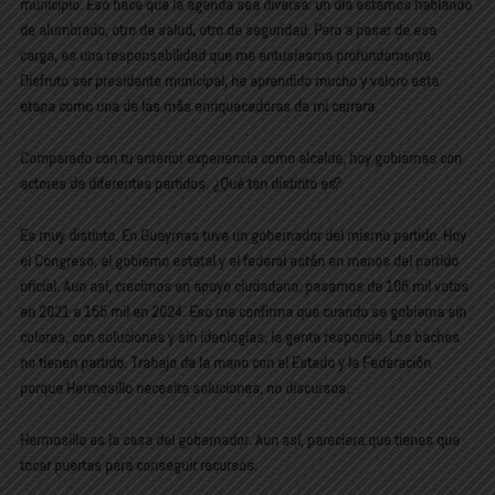
municipio. Eso hace que la agenda sea diversa: un día estamos hablando
de alumbrado, otro de salud, otro de seguridad. Pero a pesar de esa
carga, es una responsabilidad que me entusiasma profundamente.
Disfruto ser presidente municipal, he aprendido mucho y valoro esta
etapa como una de las más enriquecedoras de mi carrera.
Comparado con tu anterior experiencia como alcalde, hoy gobiernas con
actores de diferentes partidos. ¿Qué tan distinto es?
Es muy distinto. En Guaymas tuve un gobernador del mismo partido. Hoy
el Congreso, el gobierno estatal y el federal están en manos del partido
oficial. Aun así, crecimos en apoyo ciudadano: pasamos de 105 mil votos
en 2021 a 155 mil en 2024. Eso me confirma que cuando se gobierna sin
colores, con soluciones y sin ideologías, la gente responde. Los baches
no tienen partido. Trabajo de la mano con el Estado y la Federación
porque Hermosillo necesita soluciones, no discursos.
Hermosillo es la casa del gobernador. Aun así, pareciera que tienes que
tocar puertas para conseguir recursos.