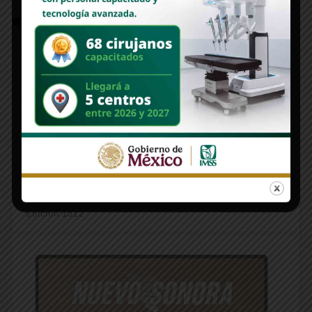
COMMENTS
FACEBOOK:
WORDPRESS:
0
DISQUS:
Deja un comentario
Lo siento, debes estar
conectado
para publicar un comentario.
Edición 1312