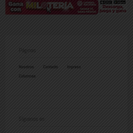
Páginas
Nosotros
Contacto
Impreso
Columnas
Síguenos en: