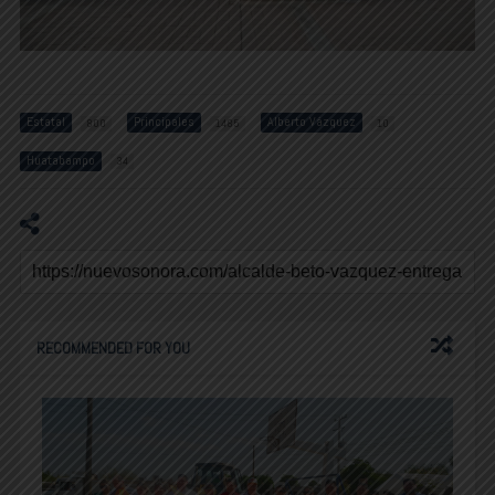
Estatal
Principales
Alberto Vázquez
800
1485
10
Huatabampo
34
RECOMMENDED FOR YOU