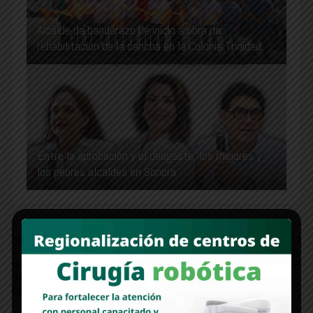
Alcalde da banderazo de inicio a obra de
rehabilitación de la cancha en la Colonia Trinidad
Entre la aprobación y el desgaste, los mejores y
los peores alcaldes en Sonora
Newer Post
Older Post
Homicidios dolosos disminuyen
EDITORIAL | ¿Fortalecimiento
40% de septiembre de 2024 a
democrático o instrumento
diciembre de 2025; Representan
político?
34 homicidios diarios menos:
Presidenta Claudia Sheinbaum