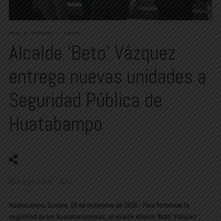
Home
Principales
Estatal
Alcalde ‘Beto’ Vázquez
entrega nuevas unidades a
Seguridad Pública de
Huatabampo
diciembre 16, 2025
0
Huatabampo, Sonora; 16 de diciembre de 2025.- Para fortalecer la
seguridad de los huatabampenses, el alcalde Alberto ‘Beto’ Vázquez