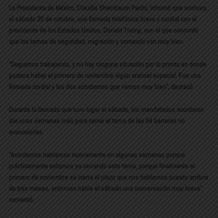
La Presidenta de México, Claudia Sheinbaum Pardo, informó que sostuvo,
el sábado 25 de octubre, una llamada telefónica breve y cordial con el
presidente de los Estados Unidos, Donald Trump, con el que concordó
que los temas de seguridad, migración y comercio van muy bien.
“Seguimos trabajando, y no hay ninguna situación por lo pronto en donde
pudiera haber el primero de noviembre algún arancel especial. Fue una
llamada cordial y los dos acordamos que vamos muy bien”, destacó
Durante la llamada que tuvo lugar el sábado, los mandatarios acordaron
dar unas semanas más para cerrar el tema de las 54 barreras no
arancelarias.
“Acordamos hablarnos nuevamente en algunas semanas porque
prácticamente estamos ya cerrando este tema, porque finalmente el
primero de noviembre se cierra el plazo que nos habíamos puesto ambos
de tres meses, entonces hable el sábado una conversación muy breve”
comentó.