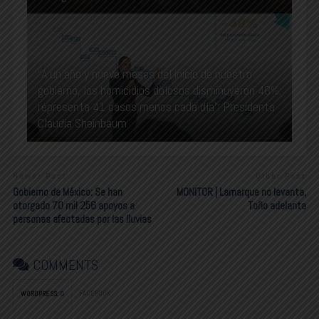
“A un año y nueve meses del inicio de nuestro
gobierno, los homicidios dolosos disminuyeron 48%;
representa 41 casos menos cada día”: Presidenta
Claudia Sheinbaum
Newer Post
Older Post
Gobierno de México: Se han
MONITOR | Lamarque no levanta,
otorgado 70 mil 256 apoyos a
Toño adelanta
personas afectadas por las lluvias
COMMENTS
FACEBOOK:
WORDPRESS:
0