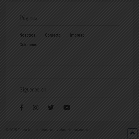
Páginas
Nosotros
Contacto
Impreso
Columnas
Síguenos en:
© 2025 Todos los derechos reservados. NuevoSonora.com