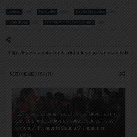
Nacional
Principales
Claudia Sheinbaum
796
1485
263
Donald Trump
Relación México-Estados Unidos
51
33
RECOMMENDED FOR YOU
“Los y las mexicanas sabemos que México es un
país libre, independiente y soberano; la patria se
defiende”: Presidenta Claudia Sheinbaum en
Hidalgo