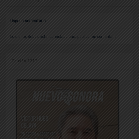
DISQUS:
Deja un comentario
Lo siento, debes estar
conectado
para publicar un comentario.
Edición 1312