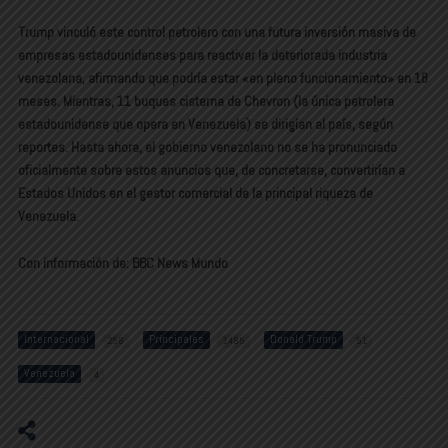
Trump vinculó este control petrolero con una futura inversión masiva de
empresas estadounidenses para reactivar la deteriorada industria
venezolana, afirmando que podría estar «en pleno funcionamiento» en 18
meses. Mientras, 11 buques cisterna de Chevron (la única petrolera
estadounidense que opera en Venezuela) se dirigían al país, según
reportes. Hasta ahora, el gobierno venezolano no se ha pronunciado
oficialmente sobre estos anuncios que, de concretarse, convertirían a
Estados Unidos en el gestor comercial de la principal riqueza de
Venezuela.
Con información de: BBC News Mundo
Internacional
Principales
Donald Trump
258
1485
51
Venezuela
4