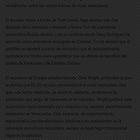
«indefinido» sobre las ventas futuras de crudo venezolano.
El anuncio, hecho a través de Truth Social, llega apenas tres días
después de la detención y traslado a Nueva York del presidente
venezolano Nicolás Maduro, y en un contexto donde Delcy Rodríguez ha
asumido como presidenta encargada en Caracas. Trump declaró que el
petróleo se venderá a precio de mercado y que él, personalmente,
controlará los fondos para «garantizar que se utilicen en beneficio del
pueblo de Venezuela y de Estados Unidos».
El secretario de Energía estadounidense, Chris Wright, profundizó el plan
al afirmar que EE.UU. no solo comercializará el crudo acumulado, sino
que, «de forma indefinida, de ahora en adelante, venderemos la
producción que salga de Venezuela en el mercado». Wright justificó esta
supervisión como necesaria para «impulsar los cambios absolutamente
necesarios en Venezuela». Este esquema, de implementarse,
representaría una transformación histórica y sin precedentes en la
soberanía económica venezolana, aunque su base legal internacional
sigue en la nebulosa.