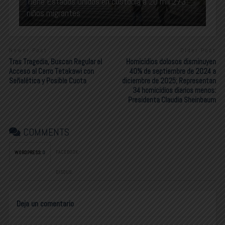
Tiene Estados Unidos en custodia a 20 mil 273
niños migrantes
Newer Post
Older Post
Tras Tragedia, Buscan Regular el
Homicidios dolosos disminuyen
Acceso al Cerro Tetakawi con
40% de septiembre de 2024 a
Señalética y Posible Cuota
diciembre de 2025; Representan
34 homicidios diarios menos:
Presidenta Claudia Sheinbaum
COMMENTS
FACEBOOK:
WORDPRESS:
0
DISQUS:
Deja un comentario