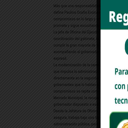
Más que una responsabilidad administrativa, 
define Paulina Ocaña Encinas el poder acompañ
compromisos en lo largo y ancho del estado, 
promete y sigue escuchando a la gente.
La jefa de Oficina del Ejecutivo estatal asegu
coordinación del gabinete, ha visto cómo los p
cumplir la gran mayoría de los compromisos asu
acompañando al gobernador… y volver a escuch
expresó.
La modernización de la carretera Hermosillo–B
que impulsa la administración estatal: obras
directamente en la seguridad y el desarrollo 
gobernantes que lo habían prometido y no la ha
compromisos se repite como eje central del go
Mercado Municipal, la recuperación de La Sauce
gobernador dispuesto a escuchar y hacer las ob
Desde la Jefatura de Oficina, su papel ha sido 
asegura, trabaja bajo una lógica colaborativa
administración pública, pero con sentido humano