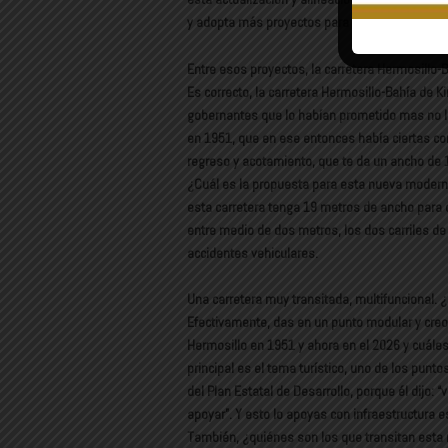
y adopta más proyectos para seguir generando 
Entre esos proyectos, la carretera Hermosillo-
Es correcto, la carretera Hermosillo-Bahía de 
gobernantes que lo habían prometido mas no l
en 1951, que en ese entonces había ciertas cond
regreso y acotamiento, que te da un ancho de
¿Cuál es la propuesta para esta nueva modern
esta carretera tenga 19 metros de ancho para q
entre medio de dos metros, los dos carriles de
accidentes vehiculares.
Una carretera muy transitada, multifuncional. ¿
Efectivamente, das en un punto modular y cre
Hermosillo en 1951 y ahora en el 2026 y cuáles
principal es el tema turístico, uno de los pun
del Plan Estatal de Desarrollo, porque él dijo: “
apoyar”. Y esto lo apoyas con infraestructura e
También, ¿quiénes son los que transitan esta 