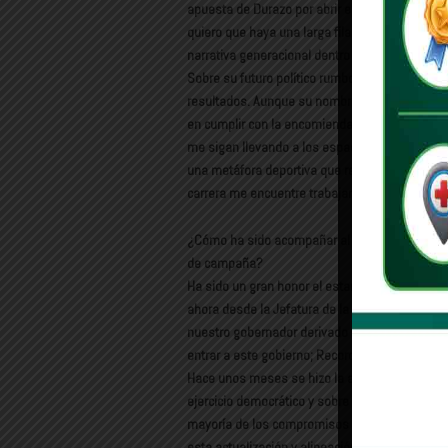
apuesta de Durazo por abrir espacios a perfiles
quiero que haya una larga fila de jóvenes que 
narrativa generacional dentro del proyecto esta
Sobre su futuro político rumbo a 2027, Ocaña E
resultados. Aunque su nombre suena para dist
en cumplir con la encomienda que tiene hoy. 
me sigan llevando a los espacios que tengo que
una metáfora deportiva que refleja su estilo per
carrera me encuentre trabajando… y créeme que v
¿Cómo ha sido acompañar al gobernador Alfon
de campaña?
Ha sido un gran honor el estar acompañando a
ahora desde la Jefatura de la Oficina. Como 
nuestro gobernador derivado de las promesas 
entrar a este gobierno; Recordemos que todo e
Hace unos meses se hizo la actualización para 
ejercicio democrático y sobre todo de volver a
mayoría de los compromisos que venían en el P
esta actualización y alineación con el Plan Na