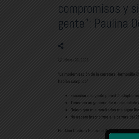
compromisos y si
gente”: Paulina 
febrero 23, 2026
“La modernización de la carretera Hermosillo
habían cumplido”
Escuchar a la gente permitió adoptar m
Tenemos un gobernador municipalista qu
Quiero que mis resultados me sigan lle
No espero inscribirme a la carrera del 
Por Alan Castro y Feliciano Guirado