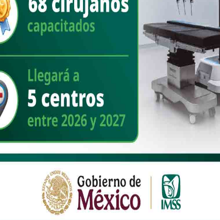
 jóvenes dentro del gobierno: “No quiero ser la primera y la última,
se involucren en la administración pública”, afirmó, marcando una
tal.
ncinas se muestra cautelosa y enfática en que su prioridad son los
intas posiciones, aseguró que no está enfocada en candidaturas sino
“Todos estos puestos son prestados… yo quiero que mis resultados
 ocupar y que la ciudadanía me siga evaluando”, dijo. Y termina con
sonal: no busca inscribirse a la carrera electoral, sino que “esa
oy a pegar el sprint”, finaliza.
so Durazo, y darle seguimiento a todas estas obras y compromisos
l Gobernador, primero desde Telemax, luego Comunicación Social, y
comentas, ha sido una gran gama de proyectos que ha emprendido
de campaña y también de peticiones que nos hizo la ciudadanía al
so está plasmado en el Plan Estatal de Desarrollo.
poder estar alineados con el Plan Nacional de Desarrollo, en este
 escuchar a la ciudadanía es que nos damos cuenta que la gran
lan Estatal ya los había cumplido nuestro gobernador Durazo; y en
cional es que el gobernador se vuelve a comprometer con la ciudadanía