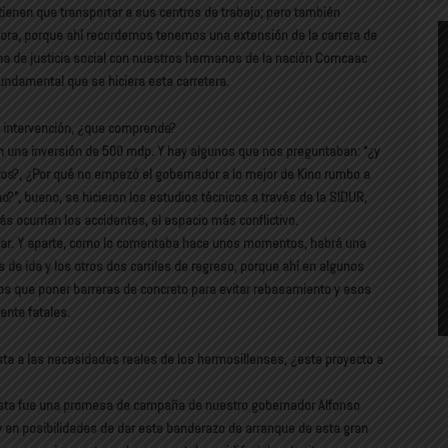
ienen que transportar a sus centros de trabajo; pero también
ora, porque ahí recordemos tenemos una extensión de la carrera de
ema de justicia social con nuestros hermanos de la nación Comcaac
undamental que se hiciera esta carretera.
a intervención, ¿que comprende?
 una inversión de 500 mdp. Y hay algunos que nos preguntaban: “¿y
os?, ¿Por qué no empezó el gobernador a lo mejor de Kino rumbo a
?”, bueno, se hicieron los estudios técnicos a través de la SIDUR,
 ocurrían los accidentes, el espacio más conflictivo.
car. Y aparte, como lo comentaba hace unos momentos, habrá una
 de ida y los otros dos carriles de regreso, porque ahí en algunos
s que poner barreras de concreto para evitar rebasamiento y esos
nte fatales.
a a las necesidades reales de los hermosillenses, ¿este proyecto a
 esta fue una promesa de campaña de nuestro gobernador Alfonso
y en posibilidades de dar este banderazo de arranque de esta gran