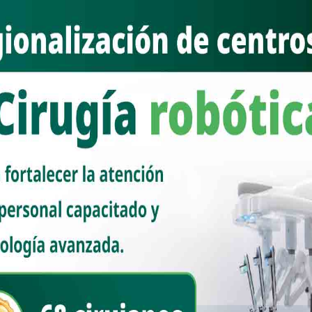
es una tarea de seguimiento permanente a la palabra empeñada, así
ar al Doctor Alfonso Durazo Montaño en la ejecución de obras y
asegurando que se cuenta con un Gobernador que cumple lo que
ró que desde su paso por Telemax, Comunicación Social y ahora en la
royectos del Plan Estatal de Desarrollo han evolucionado hasta
midos al inicio del gobierno. “Ha sido un gran honor estar
ar a la ciudadanía para seguir generando bienestar duradero”,
ahía de Kino simboliza, según Paulina Ocaña, el modelo de gestión
 que responden a demandas históricas y que buscan impactar
económico. “Era una promesa no solo del gobernador, sino de muchos
bían cumplido”, sostuvo. En su narrativa, el cumplimiento de
bierno estatal. Ocaña recordó obras como la remodelación del
da o la carretera Agua Prieta–Bavispe, proyectos que reflejan a un
ras que le pide la ciudadanía.
interpretar y aterrizar instrucciones, coordinando a un gabinete que,
. “Hemos aprendido ese pragmatismo que se necesita dentro de la
”, dijo al hablar de su aprendizaje político. También resaltó la