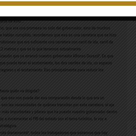
bienestar duradero en la región.
P
Bahía de Kino…
Kino, que era una promesa no solo del gobernador, sino de muchos
a habían cumplido, recordemos que esa es una carretera que se hizo
iciones que era suficiente una carretera con carril de ida, carril de
 12 metros y que es lo que tenemos actualmente.
ización que ya arrancó nuestro gobernador Alfonso Durazo?, Es que
ue pueda tener el acotamiento, los dos carriles de ida, un espacio
 regreso y el acotamiento. Eso principalmente para reducir los
hacia quién va dirigida?
o que eso nos puede dar esa comparación desde lo que era un
 son las necesidades de quiénes transitan por esta carretera; el eje
tos más importantes y pilares que ha puesto nuestro gobernador dentro
voy a incrementar el PIB del estado con el tema turístico, lo voy a
stratégica.
T
ruta diariamente?, todos los trabajadores que sabemos que hay