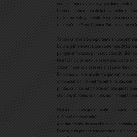
varios campos agrícolas y que diariamente se t
tenemos estudiantes de la Universidad de Son
agricultura y de ganadería, y también es un t
que están en Punta Chueca. Entonces, era ya f
Tendrá un inversión importante en una primer
Es una primera etapa que contempla 28 km con
por qué empezaste por estos otros 28 kilómetr
Hermosillo o de esta de este tramo a este tramo
determinaron que este era el espacio donde más
Es por eso que es el primero que vamos a ata
separación de dos metros entre los dos carriles
puntos que nos arroja este estudio que tenemo
choques frontales que pues eran lamentableme
Has mencionado que esta obra es una respuest
qué está obedeciendo?
A la ciudadanía, de escuchar a la ciudadanía,
Durazo, y es por eso que estamos el día de ho