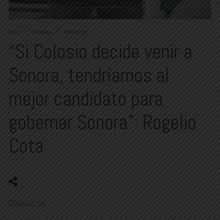
Home
Principales
Entrevistas
“Si Colosio decide venir a
Sonora, tendríamos al
mejor candidato para
gobernar Sonora”: Rogelio
Cota
febrero 23, 2026