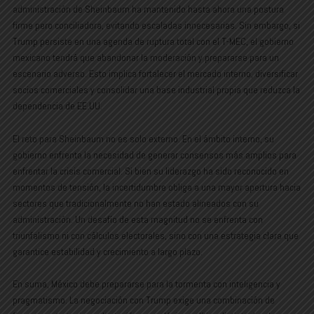
administración de Sheinbaum ha mantenido hasta ahora una postura
firme pero conciliadora, evitando escaladas innecesarias. Sin embargo, si
Trump persiste en una agenda de ruptura total con el T-MEC, el gobierno
mexicano tendrá que abandonar la moderación y prepararse para un
escenario adverso. Esto implica fortalecer el mercado interno, diversificar
socios comerciales y consolidar una base industrial propia que reduzca la
dependencia de EE.UU.
El reto para Sheinbaum no es solo externo. En el ámbito interno, su
gobierno enfrenta la necesidad de generar consensos más amplios para
enfrentar la crisis comercial. Si bien su liderazgo ha sido reconocido en
momentos de tensión, la incertidumbre obliga a una mayor apertura hacia
sectores que tradicionalmente no han estado alineados con su
administración. Un desafío de esta magnitud no se enfrenta con
triunfalismo ni con cálculos electorales, sino con una estrategia clara que
garantice estabilidad y crecimiento a largo plazo.
En suma, México debe prepararse para la tormenta con inteligencia y
pragmatismo. La negociación con Trump exige una combinación de