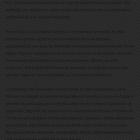
fría”, busca sortear la tormenta sin caer en confrontaciones inútiles. Sin
embargo, las diferencias entre ambas administraciones son profundas y
podrían llevar a un choque inminente.
Por un lado, Trump parece decidido a desmantelar el modelo de libre
comercio que ha regido la relación bilateral durante décadas,
argumentando que este ha debilitado la economía estadounidense. En su
lógica, imponer aranceles no es solo un mecanismo de presión, sino una
herramienta para fortalecer la industria nacional. México, en este
escenario, enfrenta la difícil tarea de encontrar un lenguaje común que
permita negociar sin comprometer su crecimiento económico.
La estrategia de Sheinbaum ha consistido en dos movimientos clave.
Primero, ha tratado de demostrar que México ha sido un socio confiable al
atender las preocupaciones estadounidenses en materia migratoria y de
seguridad. Segundo, ha pospuesto su respuesta oficial a las medidas de
Trump, buscando ganar tiempo para explorar opciones y evitar reacciones
precipitadas. Esta táctica, aunque prudente, tiene un límite: si la Casa
Blanca insiste en demandas inaceptables, México deberá prepararse para
una confrontación comercial de gran escala.