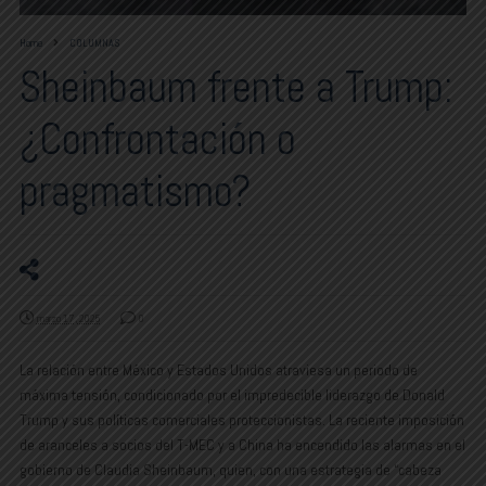
Home
COLUMNAS
Sheinbaum frente a Trump:
¿Confrontación o
pragmatismo?
marzo 17, 2025
0
La relación entre México y Estados Unidos atraviesa un periodo de
máxima tensión, condicionado por el impredecible liderazgo de Donald
Trump y sus políticas comerciales proteccionistas. La reciente imposición
de aranceles a socios del T-MEC y a China ha encendido las alarmas en el
gobierno de Claudia Sheinbaum, quien, con una estrategia de “cabeza