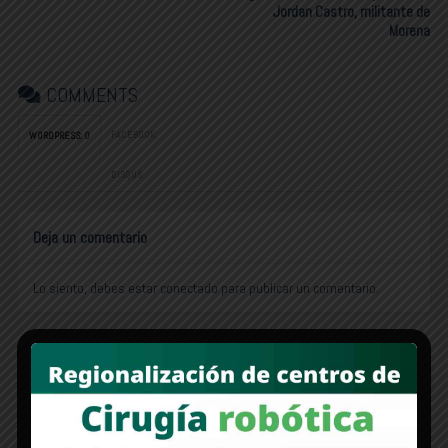
Jordan Castro, militante de
Morena
COMMENTS
FACEBOOK:
WORDPRESS:
0
DISQUS:
Deja un comentario
Lo siento, debes estar
conectado
para publicar un comentario.
Edición 1312