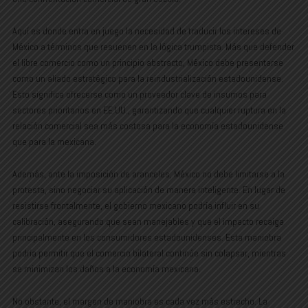
Aquí es donde entra en juego la necesidad de traducir los intereses de
México a términos que resuenen en la lógica trumpista. Más que defender
el libre comercio como un principio abstracto, México debe presentarse
como un aliado estratégico para la reindustrialización estadounidense.
Esto significa ofrecerse como un proveedor clave de insumos para
sectores prioritarios en EE.UU., garantizando que cualquier ruptura en la
relación comercial sea más costosa para la economía estadounidense
que para la mexicana.
Además, ante la imposición de aranceles, México no debe limitarse a la
protesta, sino negociar su aplicación de manera inteligente. En lugar de
resistirse frontalmente, el gobierno mexicano podría influir en su
calibración, asegurando que sean manejables y que el impacto recaiga
principalmente en los consumidores estadounidenses. Esta maniobra
podría permitir que el comercio bilateral continúe sin colapsar, mientras
se minimizan los daños a la economía mexicana.
No obstante, el margen de maniobra es cada vez más estrecho. La