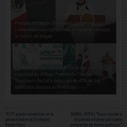
Presidenta Claudia Sheinbaum pide respeto mutuo
y responsabilidad compartida a EUA en el combate
al tráfico de drogas
Estamos juntos trabajando por la paz y la
seguridad en Jalisco: Presidenta Claudia
Sheinbaum destaca reducción de 47% en los
homicidios dolosos en la entidad
Newer Post
Older Post
“El PT puede convertirse en la
BARRA JÓVEN | “Busco ayudar a
primera fuerza en Etchojoa”:
mi partido a formar una nueva
Baude Pérez
generación de líderes políticos”: