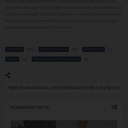
firmeza, estrategia y adaptación a una lógica política distinta. La clave
estará en saber jugar con las reglas del adversario sin perder de vista los
intereses nacionales. Sheinbaum tiene en sus manos la responsabilidad
de guiar al país en este momento crítico, asegurando que, pase lo que
pase, México salga fortalecido de la crisis.
COLUMNAS
Claudia Sheinbaum
Donald Trump
1293
267
51
Política
Relación México-Estados Unidos
30
33
RECOMMENDED FOR YOU