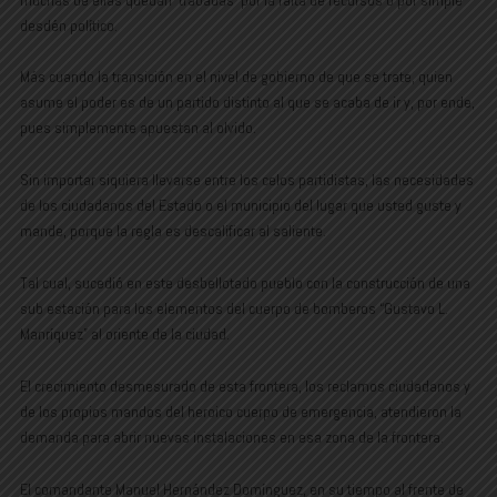
desdén político.
Más cuando la transición en el nivel de gobierno de que se trate, quien
asume el poder es de un partido distinto al que se acaba de ir y, por ende,
pues simplemente apuestan al olvido.
Sin importar siquiera llevarse entre los celos partidistas, las necesidades
de los ciudadanos del Estado o el municipio del lugar que usted guste y
mande, porque la regla es descalificar al saliente.
Tal cual, sucedió en este desbellotado pueblo con la construcción de una
sub estación para los elementos del cuerpo de bomberos “Gustavo L.
Manríquez” al oriente de la ciudad.
El crecimiento desmesurado de esta frontera, los reclamos ciudadanos y
de los propios mandos del heroico cuerpo de emergencia, atendieron la
demanda para abrir nuevas instalaciones en esa zona de la frontera.
El comandante Manuel Hernández Domínguez, en su tiempo al frente de