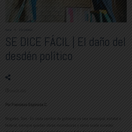
Home
COLUMNAS
SE DICE FÁCIL | El daño del
desdén político
mayo 25, 2026
Por Francisco Espinoza C.
Nogales, Son.- En cada cambio de gobierno ya sea municipal, estatal o
federal, siempre quedan obras inconclusas y como suele suceder,
muchas de ellas quedan ‘trabadas’ por la falta de recursos o por simple