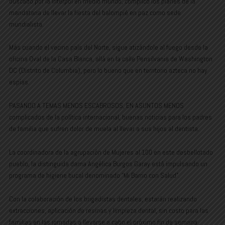
buscado por la Interpol en medio mundo, complicó los planes de la
mandataria de llevar la fiesta del balompié en paz como sede
mundialista.
Más cuando el vecino país del Norte, sigue atizándole al fuego desde la
oficina Oval de la Casa Blanca, allá en la calle Pensilvania de Washington
DC (Distrito de Columbia), pero lo bueno que en territorio azteca no hay
espías.
PASANDO A TEMAS MENOS ESCABROSOS, EN ASUNTOS MENOS
complicados de la política internacional, buenas noticias para los padres
de familia que sufren dolor de muela al llevar a sus hijos al dentista.
La coordinadora de la agrupación de Mujeres al 100 en este desbellotado
pueblo, la distinguida dama Angélica Burgos Garay está impulsando un
programa de higiene bucal denominado “Mi Barrio con Salud”.
Con la colaboración de los brigadistas dentales, estarán realizando
extracciones, aplicación de resinas y limpieza dental, sin costo para las
familias en las jornadas a llevarse a cabo el próximo fin de semana.