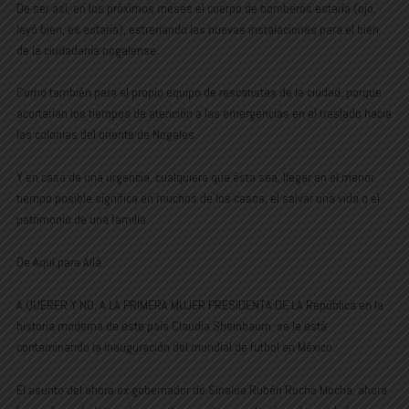
De ser así, en los próximos meses el cuerpo de bomberos estaría (ojo,
leyó bien, es estaría), estrenando las nuevas instalaciones para el bien
de la ciudadanía nogalense.
Como también para el propio equipo de rescatistas de la ciudad, porque
acortarían los tiempos de atención a las emergencias en el traslado hacia
las colonias del oriente de Nogales.
Y en caso de una urgencia, cualquiera que ésta sea, llegar en el menor
tiempo posible significa en muchos de los casos, el salvar una vida o el
patrimonio de una familia.
De Aquí para Allá
A QUERER Y NO, A LA PRIMERA MUJER PRESIDENTA DE LA República en la
historia moderna de este país Claudia Sheinbaum, se le está
contaminando la inauguración del mundial de futbol en México.
El asunto del ahora ex gobernador de Sinaloa Rubén Rocha Mocha, ahora