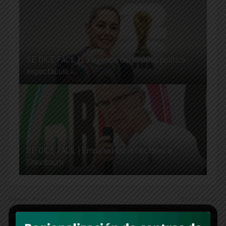
SE DICE FÁCIL | La vigencia del binomio política-
espectáculo
SE DICE FÁCIL | Empañan los reflectores a
Sheinbaum
Newer Post
Older Post
LO PIENSO, LO ESCRIBO | El PRI
MERCADO POLÍTICO | Capacitación
que San Luis dejó atrás
a emprendedores, acción positiva