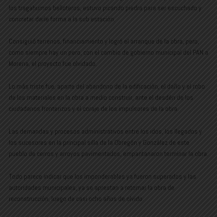
los tragahumos belloteros, estuvo picando piedra para ser escuchado y
concretar darle forma a la sub estación.
Consiguió terrenos, financiamiento y logró el arranque de la obra, pero,
como siempre hay un pero, con el cambio de gobierno municipal del PAN a
Morena, el proyecto fue olvidado.
Lo más triste fue, aparte del abandono de la edificación, el daño y el robo
de los materiales en la obra a medio construir, ante el desdén de los
ciudadanos fronterizos y el coraje de los impulsores de la obra.
Las demandas y procesos administrativos entre los idos, los llegados y
los sucesores en la principal silla de la Obregón y González de este
pueblo de cerros y arroyos pavimentados, empantanaron terminar la obra.
Todo parece indicar que los imponderables ya fueron superados y las
autoridades municipales, ya se aprestan a retomar la obra de
reconstrucción, luego de casi ocho años de olvido.