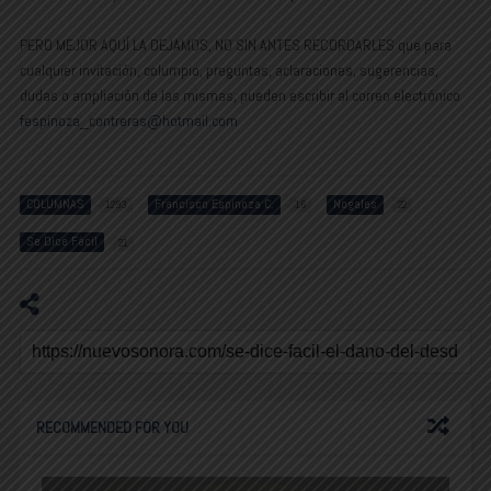
PERO MEJOR AQUÍ LA DEJAMOS, NO SIN ANTES RECORDARLES que para
cualquier invitación, columpio, preguntas, aclaraciones, sugerencias,
dudas o ampliación de las mismas, pueden escribir al correo electrónico
fespinoza_contreras@hotmail.com
COLUMNAS
Francisco Espinoza C.
Nogales
1293
16
22
Se Dice Fácil
21
RECOMMENDED FOR YOU