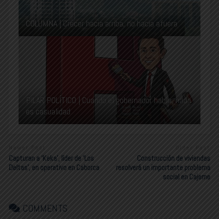
COLUMNA | Crecer hacia arriba, no hacia afuera
PILAR POLÍTICO | Cuando el gobernador habla, nada
es casualidad
Newer Post
Older Post
Capturan a ‘Keka’, líder de ‘Los
Construcción de viviendas
Deltas’, en operativo en Caborca
resolverá un importante problema
social en Cajeme
COMMENTS