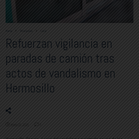
Home
Principales
Local
Refuerzan vigilancia en
paradas de camión tras
actos de vandalismo en
Hermosillo
febrero 25, 2025
0