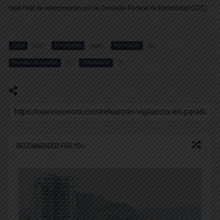
fase final de interconexión con la Comisión Federal de Electricidad (CFE).
Local
Principales
Hermosillo
187
1485
80
Paradas de camión
Vandalismo
1
1
RECOMMENDED FOR YOU