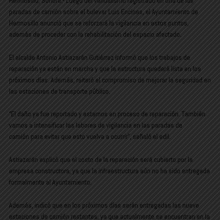
Hermosillo, Sonora.-
Luego del vandalismo registrado en una de las
paradas de camión sobre el bulevar Luis Encinas, el Ayuntamiento de
Hermosillo anunció que se reforzará la vigilancia en estos puntos,
además de proceder con la rehabilitación del espacio afectado.
El alcalde
Antonio Astiazarán Gutiérrez
informó que los trabajos de
reparación ya están en marcha y que la estructura quedará lista en los
próximos días. Además, reiteró el compromiso de mejorar la seguridad en
las estaciones de transporte público.
“El daño ya fue reportado y estamos en proceso de reparación. También
vamos a
intensificar las labores de vigilancia en las paradas de
camión
para evitar que esto vuelva a ocurrir”, señaló el edil.
Astiazarán explicó que
el costo de la reparación será cubierto por la
empresa constructora
, ya que la infraestructura aún no ha sido entregada
formalmente al Ayuntamiento.
Además, indicó que en los próximos días serán entregadas
las nueve
estaciones de camión restantes
, ya que actualmente se encuentran en la