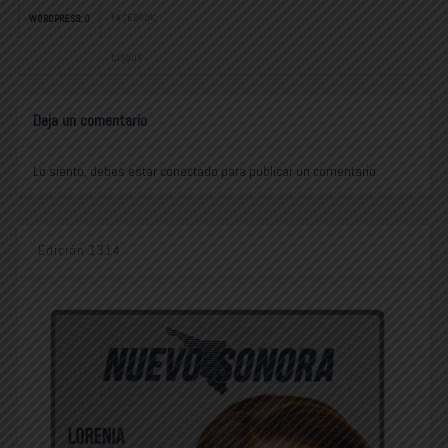
FACEBOOK:
WORDPRESS:
0
DISQUS:
Deja un comentario
Lo siento, debes estar
conectado
para publicar un comentario.
Edición 1314