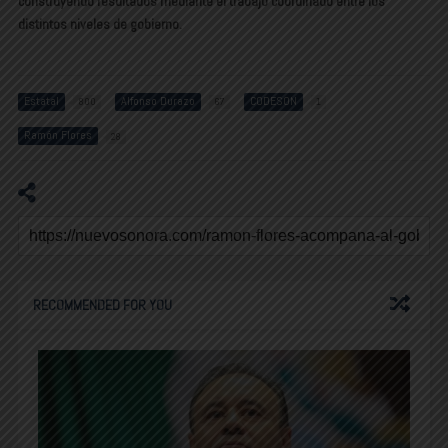
construyendo resultados mediante el trabajo coordinado entre los
distintos niveles de gobierno.
Estatal
Alfonso Durazo
CODESON
800
67
1
Ramón Flores
28
RECOMMENDED FOR YOU