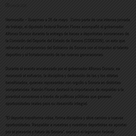
mayo 24, 2026
Hermosillo – Guaymas a 25 de mayo . Como parte de una intensa jornada
de trabajo, el diputado federal Ramón Flores acompañó al gobernador
Alfonso Durazo durante la entrega de becas a deportistas sonorenses de
la Comisión del Deporte del Estado de Sonora (CODESON), un acto que
refrenda el compromiso del Gobierno de Sonora con el impulso al talento
deportivo y el fortalecimiento de las nuevas generaciones.
Durante el evento encabezado por el gobernador Alfonso Durazo, se
reconoció el esfuerzo, la disciplina y dedicación de las y los atletas
beneficiados, quienes representan con orgullo a Sonora en distintas
competencias. Ramón Flores destacó la importancia de respaldar a la
juventud sonorense a través de políticas públicas que generen
oportunidades reales para su desarrollo integral.
“El deporte transforma vidas, forma disciplina y abre camino a nuevas
oportunidades. Respaldar a nuestras y nuestros deportistas es apostar
por el presente y futuro de Sonora”, expresó el legislador federal.