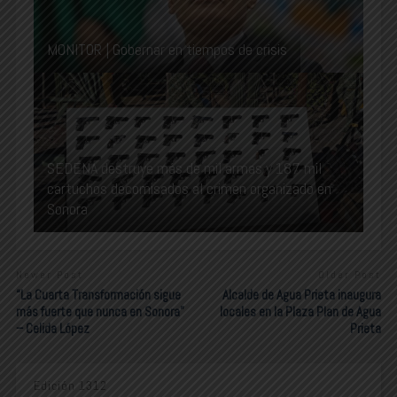
MONITOR | Gobernar en tiempos de crisis
SEDENA destruye más de mil armas y 187 mil
cartuchos decomisados al crimen organizado en
Sonora
Newer Post
Older Post
“La Cuarta Transformación sigue
Alcalde de Agua Prieta inaugura
más fuerte que nunca en Sonora”
locales en la Plaza Plan de Agua
– Celida López
Prieta
Edición 1312