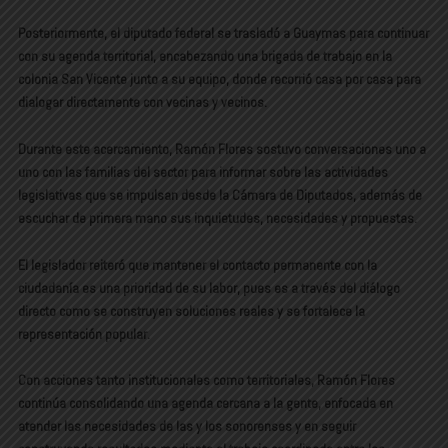
Posteriormente, el diputado federal se trasladó a Guaymas para continuar
con su agenda territorial, encabezando una brigada de trabajo en la
colonia San Vicente junto a su equipo, donde recorrió casa por casa para
dialogar directamente con vecinas y vecinos.
Durante este acercamiento, Ramón Flores sostuvo conversaciones uno a
uno con las familias del sector para informar sobre las actividades
legislativas que se impulsan desde la Cámara de Diputados, además de
escuchar de primera mano sus inquietudes, necesidades y propuestas.
El legislador reiteró que mantener el contacto permanente con la
ciudadanía es una prioridad de su labor, pues es a través del diálogo
directo como se construyen soluciones reales y se fortalece la
representación popular.
Con acciones tanto institucionales como territoriales, Ramón Flores
continúa consolidando una agenda cercana a la gente, enfocada en
atender las necesidades de las y los sonorenses y en seguir