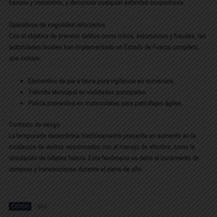
bancos y comercios, y denunciar cualquier actividad sospechosa.
Operativos de seguridad reforzados
Con el objetivo de prevenir delitos como robos, extorsiones y fraudes, las
autoridades locales han implementado un Estado de Fuerza completo,
que incluye:
Elementos de pie a tierra para vigilancia en comercios.
Tránsito Municipal en vialidades principales.
Policía preventiva en motocicletas para patrullajes ágiles.
Contexto de riesgo
La temporada decembrina históricamente presenta un aumento en la
incidencia de delitos relacionados con el manejo de efectivo, como la
circulación de billetes falsos. Este fenómeno se debe al incremento de
compras y transacciones durante el cierre de año.
Estatal
800