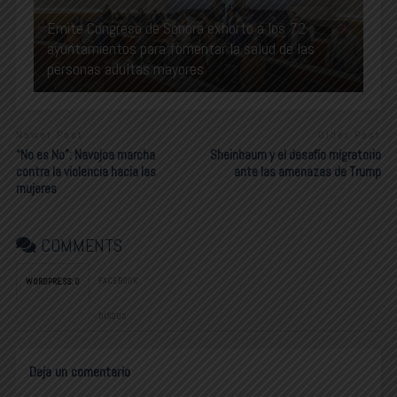
Emite Congreso de Sonora exhorto a los 72
ayuntamientos para fomentar la salud de las
personas adultas mayores
Newer Post
Older Post
“No es No”: Navojoa marcha
Sheinbaum y el desafío migratorio
contra la violencia hacia las
ante las amenazas de Trump
mujeres
COMMENTS
FACEBOOK:
WORDPRESS:
0
DISQUS:
Deja un comentario