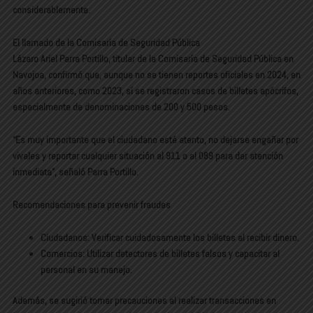
considerablemente.
El llamado de la Comisaría de Seguridad Pública
Lázaro Ariel Parra Portillo, titular de la Comisaría de Seguridad Pública en
Navojoa, confirmó que, aunque no se tienen reportes oficiales en 2024, en
años anteriores, como 2023, sí se registraron casos de billetes apócrifos,
especialmente de denominaciones de 200 y 500 pesos.
“Es muy importante que el ciudadano esté atento, no dejarse engañar por
vivales y reportar cualquier situación al 911 o al 089 para dar atención
inmediata”, señaló Parra Portillo.
Recomendaciones para prevenir fraudes
Ciudadanos: Verificar cuidadosamente los billetes al recibir dinero.
Comercios: Utilizar detectores de billetes falsos y capacitar al
personal en su manejo.
Además, se sugirió tomar precauciones al realizar transacciones en