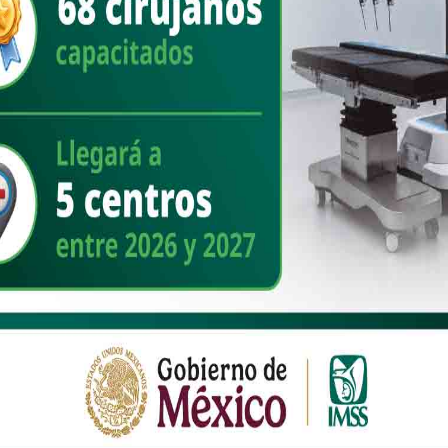
on un equipo versado y proactivo, ya habrían raspado el camino para
á a sus “corcholatas” estatales y, de ese cónclave, muy
por la gubernatura. La advertencia es clara: mantener los pies en la
 mil 647 votos, cifra nada desdeñable, pero que palidece frente a los
Durazo en la elección estatal pasada. Incluso, en la misma contienda
btuvo 120 mil 260 sufragios, evidenciando que la diferencia en la
 la gubernatura es una falacia. El verdadero botín político está en el
o indeciso, huérfano de atención y que, en manos de un candidato
se considera que Morena tampoco ha trabajado con ahínco esa región,
ítica.
iazarán es complejo por tres razones insoslayables. Primero, la
 sola ciudad; requiere un entramado territorial que articule capital,
undo, su nueva aventura partidista le resta el voto duro que otrora le
es fuerte, no es infalible ante el voto corporativo de Morena.