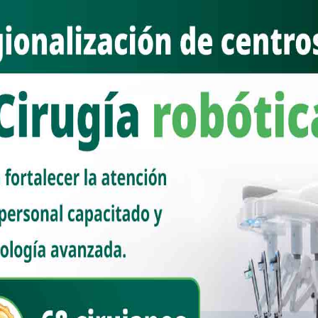
rincante. Sin embargo, esa proyección hoy se percibe menguada.
ca. Por un lado, el mal asesoramiento ha derivado en decisiones que,
iosas en sus efectos. Morena, con una estrategia ceñida y sin
res donde el “Toño” dejó un vacío: el sur, prácticamente en abandono,
tornado marginal.
ia oficialista, sin estridencia pero con cálculo quirúrgico, ha ido
calde como “la única, pequeña opción” para un relevo opositor. En
 alcanzado la cúspide; se requiere mantenerla con pulcritud
óximo movimiento del adversario.
recomponer su proyección, recobrar el beneplácito de comarcas hoy
se convierta en una debacle irreversible. La sucesión aún está
inación; quien se confía en la ventaja pretérita, corre el riesgo de ver
n el mandado.
de Sonora permanece en un estado de completo abandono político por
 debe recordar que nunca es temprano para hacer campaña, pero sí
 extensa cruzada proselitista —pues sigue siendo mandatario de la