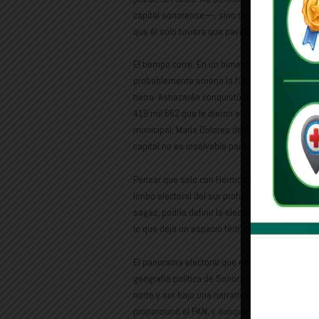
capital sonorense—, sino de comprender que, c
que él solo tuviera que pavimentar.
El tiempo corre. En un bimestre, Morena soltar
probablemente emerja la figura que contenderá 
tierra. Astiazarán conquistó Hermosillo con 143
419 mil 662 que le dieron el triunfo a Alfonso 
municipal, María Dolores del Río, por Morena, o
capital no es insalvable para el oficialismo.
Pensar que solo con Hermosillo podrá conquistar
limbo electoral del sur profundo, un electorad
sagaz, podría definir la elección. Más aún si 
lo que deja un espacio fértil para la siembra pol
El panorama electoral que enfrenta Antonio Ast
geografía política de Sonora no se gana con una
norte y sur bajo una narrativa cohesionada. Seg
proporcionó el PAN, y aunque su marca personal 