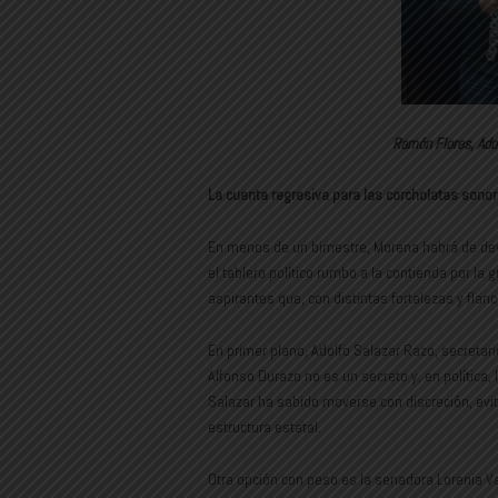
Ramón Flores, Adol
La cuenta regresiva para las corcholatas sono
En menos de un bimestre, Morena habrá de deve
el tablero político rumbo a la contienda por la g
aspirantes que, con distintas fortalezas y fla
En primer plano, Adolfo Salazar Razo, secretari
Alfonso Durazo no es un secreto y, en política,
Salazar ha sabido moverse con discreción, evit
estructura estatal.
Otra opción con peso es la senadora Lorenia Va