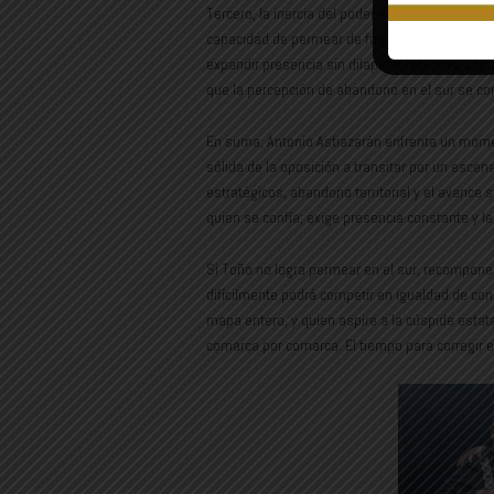
Tercero, la inercia del poder actual juega en su
capacidad de permear de forma discrecional en 
expandir presencia sin dilapidar recursos, capit
que la percepción de abandono en el sur se con
En suma, Antonio Astiazarán enfrenta un momen
sólida de la oposición a transitar por un escen
estratégicos, abandono territorial y el avance 
quien se confía; exige presencia constante y le
Si Toño no logra permear en el sur, recomponer 
difícilmente podrá competir en igualdad de con
mapa entero, y quien aspire a la cúspide estata
comarca por comarca. El tiempo para corregir 