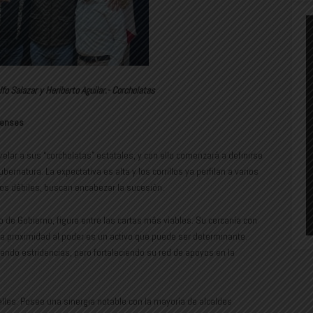
fo Salazar y Heriberto Aguilar.- Corcholatas
renses
lar a sus “corcholatas” estatales, y con ello comenzará a definirse
ubernatura. La expectativa es alta y los corrillos ya perfilan a varios
ncos débiles, buscan encabezar la sucesión.
o de Gobierno, figura entre las cartas más viables. Su cercanía con
 la proximidad al poder es un activo que puede ser determinante.
ando estridencias, pero fortaleciendo su red de apoyos en la
lles. Posee una sinergia notable con la mayoría de alcaldes