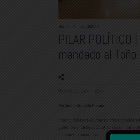
Home
COLUMNAS
PILAR POLÍTICO |
mandado al Toño 
agosto 11, 2025
0
Por Jesus Donaldo Guirado
Antonio Astiazarán Gutiérrez, otrora considera
gubernamental de 2027, atraviesa un momento p
ocasión fue encumbrado en encuestas nacional