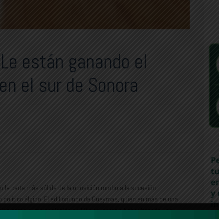
 Le están ganando el
en el sur de Sonora
do la carta más sólida de la oposición rumbo a la sucesión
olítico álgido. El edil oriundo de Guaymas, quien en más de una
es como el mejor alcalde de México, parecía haber fincado una