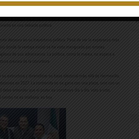
 contra: Morena llega con la maquinaria estatal aceitada y con la
las comarcas más alejadas. El reto, por ende, es estratégico:
alizar el desgaste de la administración estatal y, sobre todo, impedir
P
vierta en una debacle política.
to decisivo en su trayectoria política. Pasó de ser la esperanza más
ario donde la ventaja inicial se ha visto menguada por errores
sigiloso de sus adversarios. La política, como la marea, no espera a
ctura precisa de la coyuntura.
su estructura y diversificar su base electoral más allá de Hermosillo,
diciones en 2027. La contienda no se gana con una plaza, sino con un
l debe entender que el poder se construye día a día, voto a voto,
el rumbo no es mañana: es hoy.
T