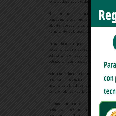
ventaja colosal sobre cualquier eventual cont
El porqué no es un misterio para la grey políti
aunque menores en apariencia, han sido pernic
dilapidar recursos, ha sabido permear en secto
y el norte, donde la presencia municipal se ha 
La coyuntura actual permite ver cómo la maquinar
desbancando la narrativa que posicionaba al al
política, como en la guerra, no basta con haber
estratégica y con la aptitud de anticipar el pr
Astiazarán enfrenta así un reto insoslayable: 
desencantadas y evitar que la inercia adversa 
distante, pero la política no perdona la procrast
cómo, en silencio y por la espalda, le arrebata
Retomando uno de los puntos torales: el sur 
parte de Antonio Astiazarán. En este tablero,
puede ser tarde. No se trata de emprender una