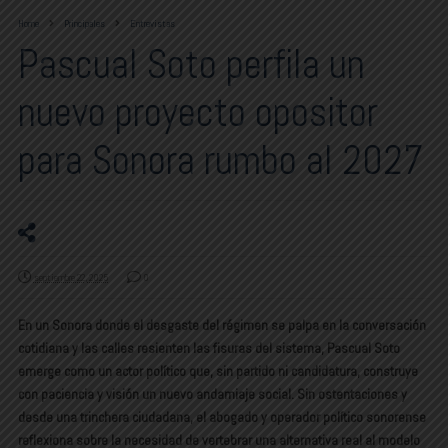
Home
Principales
Entrevistas
Pascual Soto perfila un
nuevo proyecto opositor
para Sonora rumbo al 2027
septiembre 22, 2025
0
En un Sonora donde el desgaste del régimen se palpa en la conversación
cotidiana y las calles resienten las fisuras del sistema, Pascual Soto
emerge como un actor político que, sin partido ni candidatura, construye
con paciencia y visión un nuevo andamiaje social. Sin ostentaciones y
desde una trinchera ciudadana, el abogado y operador político sonorense
reflexiona sobre la necesidad de vertebrar una alternativa real al modelo