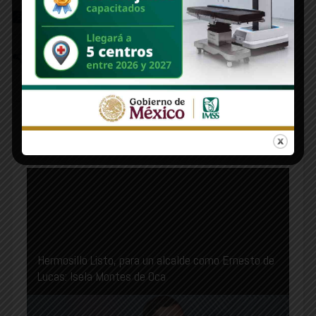
Entrevistas
Principales
Pascual Soto
787
1485
2
RECOMMENDED FOR YOU
Hermosillo Listo, para un alcalde como Ernesto de
Lucas: Isela Montes de Oca