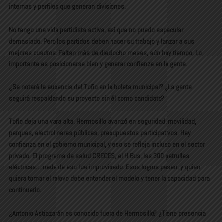
internas y perfiles que generan divisiones.
No tengo una vida partidista activa, así que no puedo especular
demasiado. Pero los partidos deben hacer su trabajo y lanzar a sus
mejores cuadros. Faltan más de dieciocho meses, aún hay tiempo. Lo
importante es posicionarse bien y generar confianza en la gente.
¿Se notará la ausencia del Toño en la boleta municipal? ¿La gente
seguirá respaldando su proyecto sin él como candidato?
Toño deja una vara alta. Hermosillo avanzó en seguridad, movilidad,
parques, electrolineras públicas, presupuestos participativos. Hay
confianza en el gobierno municipal, y eso se refleja incluso en el sector
privado. El programa de salud CRECES, el H Bus, las 300 patrullas
eléctricas… nada de eso fue improvisado. Esos logros pesan, y quien
quiera tomar el relevo debe entender el modelo y tener la capacidad para
continuarlo.
¿Antonio Astiazarán es conocido fuera de Hermosillo? ¿Tiene presencia