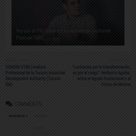
Voy por el PRI Sonora y su renovación profunda:
Pascual Soto
Newer Post
Older Post
SONORA STAR | Análisis
“Luchamos por la transformación,
Profesional de la Tucson Industrial
no por el cargo”: Heriberto Aguilar,
Development Authority (Tucson
entre el legado fundacional y el
IDA)
futuro de Morena
COMMENTS
FACEBOOK:
WORDPRESS:
0
DISQUS: