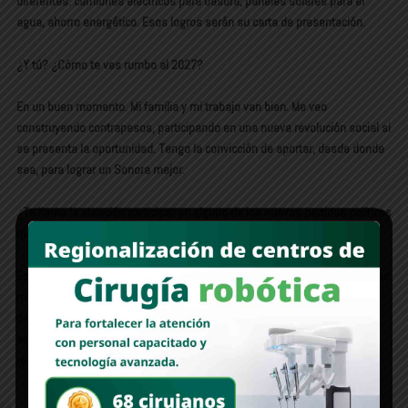
diferentes: camiones eléctricos para basura, paneles solares para el
agua, ahorro energético. Esos logros serán su carta de presentación.
¿Y tú? ¿Cómo te ves rumbo al 2027?
En un buen momento. Mi familia y mi trabajo van bien. Me veo
construyendo contrapesos, participando en una nueva revolución social si
se presenta la oportunidad. Tengo la convicción de aportar, desde donde
sea, para lograr un Sonora mejor.
¿Te llama la atención participar en alguno de los nuevos partidos políticos
que están surgiendo?
Estoy al tanto, en comunicación con varios de esos esfuerzos. Pero lo veo
más desde lo local. Los grandes cambios vendrán desde las regiones,
desde liderazgos que se pongan de acuerdo para enfrentar el régimen
actual. La clave no está en las grandes estructuras, sino en las causas
reales que seamos capaces de levantar.