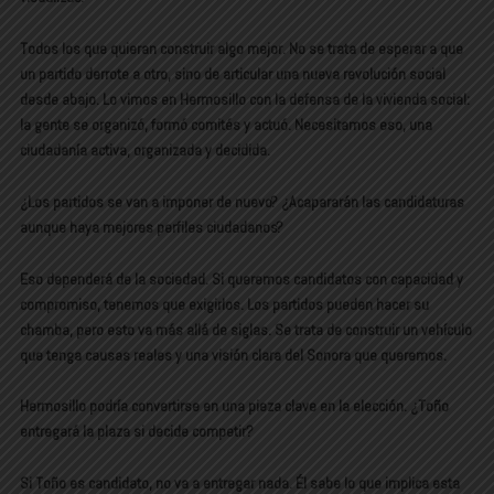
Todos los que quieran construir algo mejor. No se trata de esperar a que
un partido derrote a otro, sino de articular una nueva revolución social
desde abajo. Lo vimos en Hermosillo con la defensa de la vivienda social:
la gente se organizó, formó comités y actuó. Necesitamos eso, una
ciudadanía activa, organizada y decidida.
¿Los partidos se van a imponer de nuevo? ¿Acapararán las candidaturas
aunque haya mejores perfiles ciudadanos?
Eso dependerá de la sociedad. Si queremos candidatos con capacidad y
compromiso, tenemos que exigirlos. Los partidos pueden hacer su
chamba, pero esto va más allá de siglas. Se trata de construir un vehículo
que tenga causas reales y una visión clara del Sonora que queremos.
Hermosillo podría convertirse en una pieza clave en la elección. ¿Toño
entregará la plaza si decide competir?
Si Toño es candidato, no va a entregar nada. Él sabe lo que implica esta