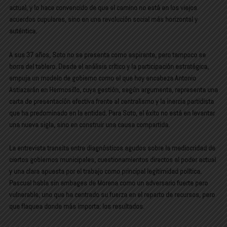
actual, y lo hace convencido de que el camino no está en los viejos
acuerdos cupulares, sino en una revolución social más horizontal y
auténtica.
A sus 37 años, Soto no se presenta como aspirante, pero tampoco se
borra del tablero. Desde el análisis crítico y la participación estratégica,
empuja un modelo de gobierno como el que hoy encabeza Antonio
Astiazarán en Hermosillo, cuya gestión, según argumenta, representa una
carta de presentación efectiva frente al centralismo y la inercia partidista
que ha predominado en la entidad. Para Soto, el éxito no está en levantar
una nueva sigla, sino en construir una causa compartida.
La entrevista transita entre diagnósticos agudos sobre la mediocridad de
ciertos gobiernos municipales, cuestionamientos directos al poder actual
y una clara apuesta por el trabajo como principal legitimidad política.
Pascual habla sin ambages de Morena como un adversario fuerte pero
vulnerable; uno que ha centrado su fuerza en el reparto de recursos, pero
que flaquea donde más importa: los resultados.