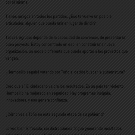
por sí misma.
Tienes amigos en todos los partidos. ¿Eso te vuelve un posible
articulador, alguien que pueda unir en lugar de dividir?
Tal vez. Agrupar depende de la capacidad de convencer, de presentar un
buen proyecto. Estoy concentrado en eso: en construir una nueva
organización, un modelo diferente que pueda aportar a los proyectos que
vengan.
¿Hermosillo seguirá votando por Toño si decide buscar la gubernatura?
Creo que sí. El ciudadano valora los resultados. En un país tan violento,
Hermosillo ha mejorado en seguridad. Hay programas insignia,
innovadores, y eso genera confianza.
¿Cómo ves a Toño en esta segunda etapa de su gobierno?
Lo veo bien. Enfocado, sin distracciones. Sigue generando resultados