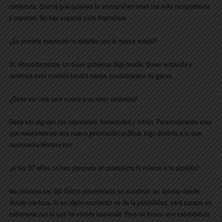
contienda. Querrá que quienes lo acompañen sean los más competitivos
y capaces. No hay espacio para improvisar.
¿Es posible mantener la alcaldía con la marca actual?
Sí, absolutamente. Un buen gobierno deja huella. Quien entienda y
continúe este modelo tendrá serias posibilidades de ganar.
¿Debe ser una cara nueva o un viejo conocido?
Debe ser alguien con capacidad, honestidad y visión. Personalmente creo
que necesitamos una nueva generación política. Algo distinto a lo que
representa Morena hoy.
¿A tus 37 años no has pensado en postularte tú mismo a la alcaldía?
Me interesa ser útil. Estoy concentrado en construir, en aportar desde
donde me toca. Si en algún momento se da la posibilidad, será porque es
coherente con lo que he venido haciendo. Pero no busco una candidatura