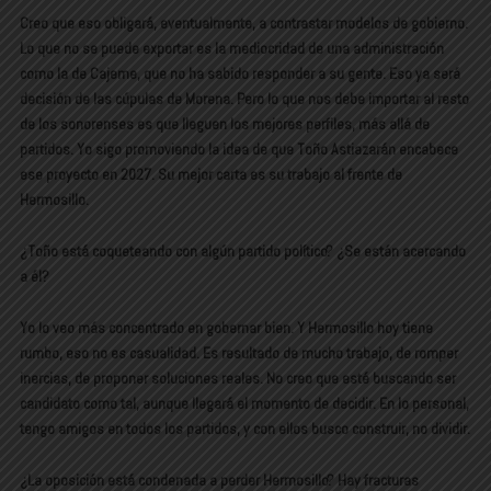
Creo que eso obligará, eventualmente, a contrastar modelos de gobierno.
Lo que no se puede exportar es la mediocridad de una administración
como la de Cajeme, que no ha sabido responder a su gente. Eso ya será
decisión de las cúpulas de Morena. Pero lo que nos debe importar al resto
de los sonorenses es que lleguen los mejores perfiles, más allá de
partidos. Yo sigo promoviendo la idea de que Toño Astiazarán encabece
ese proyecto en 2027. Su mejor carta es su trabajo al frente de
Hermosillo.
¿Toño está coqueteando con algún partido político? ¿Se están acercando
a él?
Yo lo veo más concentrado en gobernar bien. Y Hermosillo hoy tiene
rumbo, eso no es casualidad. Es resultado de mucho trabajo, de romper
inercias, de proponer soluciones reales. No creo que esté buscando ser
candidato como tal, aunque llegará el momento de decidir. En lo personal,
tengo amigos en todos los partidos, y con ellos busco construir, no dividir.
¿La oposición está condenada a perder Hermosillo? Hay fracturas