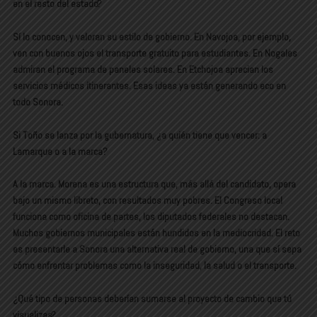
en el resto del estado?
Sí lo conocen, y valoran su estilo de gobierno. En Navojoa, por ejemplo,
ven con buenos ojos el transporte gratuito para estudiantes. En Nogales
admiran el programa de paneles solares. En Etchojoa aprecian los
servicios médicos itinerantes. Esas ideas ya están generando eco en
todo Sonora.
Si Toño se lanza por la gubernatura, ¿a quién tiene que vencer: a
Lamarque o a la marca?
A la marca. Morena es una estructura que, más allá del candidato, opera
bajo un mismo libreto, con resultados muy pobres. El Congreso local
funciona como oficina de partes, los diputados federales no destacan.
Muchos gobiernos municipales están hundidos en la mediocridad. El reto
es presentarle a Sonora una alternativa real de gobierno, una que sí sepa
cómo enfrentar problemas como la inseguridad, la salud o el transporte.
¿Qué tipo de personas deberían sumarse al proyecto de cambio que tú
visualizas?