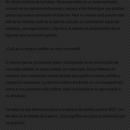
No rehúye el tema de su futuro. Reconoce estar en un buen momento,
cómodo en su ejercicio profesional y cercano a los liderazgos que podrían
gestar una nueva correlación de fuerzas. Pero su mirada está puesta más
allá de su nombre: está en la idea de articular un movimiento capaz de
enfrentar, con organización y dignidad, el intento de perpetuación de un
régimen que ya muestra grietas.
¿Cuál es tu estatus político en este momento?
El mismo que he comentado antes: participando en la construcción de
una mejor ciudad, un mejor estado, un mejor país. Estoy tratando de
impulsar una vertebración social distinta que aglutine buenos perfiles y
conciencia ciudadana. La idea es motivar el tránsito de una sociedad civil
activa a una sociedad más política, más involucrada en lo que sucede a
su alrededor.
Se habla de que Morena ya tiene una decena de perfiles para el 2027. Uno
de ellos es el alcalde de Cajeme. ¿Qué significa eso para la contienda que
se avecina?