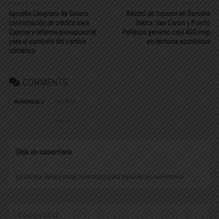
Newer Post
Older Post
Aprueba Congreso de Sonora
Récord de turismo en Semana
contratación de crédito para
Santa: San Carlos y Puerto
Cajeme y reforma presupuestal
Peñasco generan casi 400 mdp
para el combate del cambio
en derrama económica
climático
COMMENTS
FACEBOOK:
WORDPRESS:
0
DISQUS:
Deja un comentario
Lo siento, debes estar
conectado
para publicar un comentario.
Edición 1312