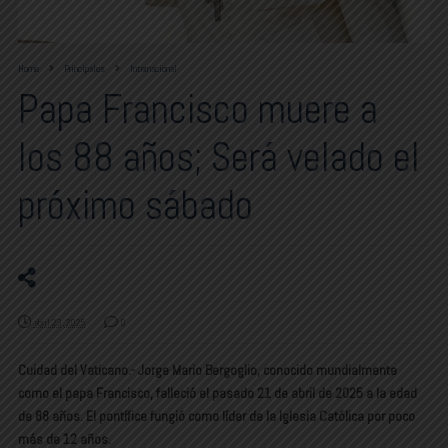
Home
Principales
Internacional
Papa Francisco muere a
los 88 años; Será velado el
próximo sábado
abril 23, 2025
0
Cuidad del Vaticano.- Jorge Mario Bergoglio, conocido mundialmente
como el papa Francisco, falleció el pasado 21 de abril de 2025 a la edad
de 88 años. El pontífice fungió como líder de la Iglesia Católica por poco
más de 12 años.