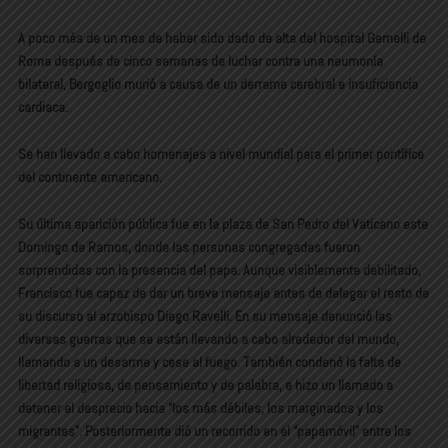
A poco más de un mes de haber sido dado de alta del hospital Gemelli de
Roma después de cinco semanas de luchar contra una neumonía
bilateral, Bergoglio murió a causa de un derrame cerebral e insuficiencia
cardiaca.
Se han llevado a cabo homenajes a nivel mundial para el primer pontífice
del continente americano.
Su última aparición pública fue en la plaza de San Pedro del Vaticano este
Domingo de Ramos, donde las personas congregadas fueron
sorprendidas con la presencia del papa. Aunque visiblemente debilitado,
Francisco fue capaz de dar un breve mensaje antes de delegar el resto de
su discurso al arzobispo Diego Ravelli. En su mensaje denunció las
diversas guerras que se están llevando a cabo alrededor del mundo,
llamando a un desarme y cese al fuego. También condenó la falta de
libertad religiosa, de pensamiento y de palabra, e hizo un llamado a
detener el desprecio hacia “los más débiles, los marginados y los
migrantes”. Posteriormente dió un recorrido en el “papamóvil” entre los