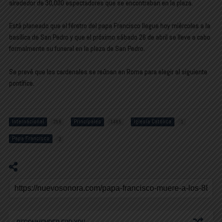
alrededor de 30,000 espectadores que se encontraban en la plaza.
Está planeado que el féretro del papa Francisco llegue hoy miércoles a la
basílica de San Pedro y que el próximo sábado 26 de abril se lleve a cabo
formalmente su funeral en la plaza de San Pedro.
Se prevé que los cardenales se reúnan en Roma para elegir al siguiente
pontífice.
Internacional
Principales
Iglesia Católica
258
1485
1
Papa Francisco
2