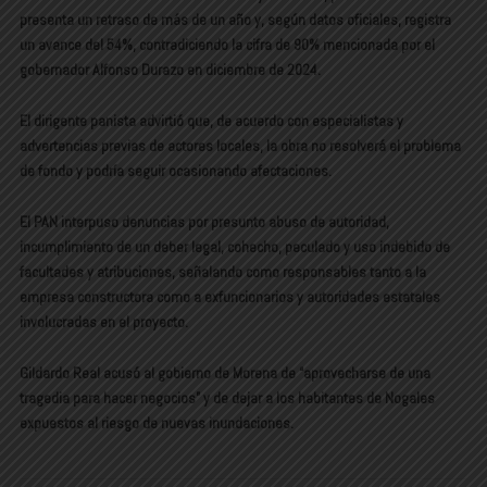
presenta un
retraso de más de un año
y, según datos oficiales, registra
un avance del 54%, contradiciendo la cifra de 90% mencionada por el
gobernador Alfonso Durazo en diciembre de 2024.
El dirigente panista advirtió que, de acuerdo con especialistas y
advertencias previas de actores locales, la obra no resolverá el problema
de fondo y podría seguir ocasionando afectaciones.
El PAN interpuso denuncias por presunto
abuso de autoridad,
incumplimiento de un deber legal, cohecho, peculado y uso indebido de
facultades y atribuciones
, señalando como responsables tanto a la
empresa constructora como a exfuncionarios y autoridades estatales
involucradas en el proyecto.
Gildardo Real acusó al gobierno de Morena de “aprovecharse de una
tragedia para hacer negocios” y de dejar a los habitantes de Nogales
expuestos al riesgo de nuevas inundaciones.