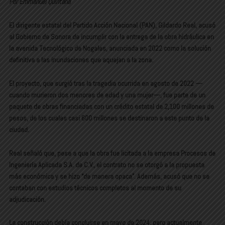
Por Emmanuel Quintana
El dirigente estatal del Partido Acción Nacional (PAN),
Gildardo Real
, acusó
al Gobierno de Sonora de incumplir con la entrega de la obra hidráulica en
la avenida Tecnológico de Nogales, anunciada en 2022 como la solución
definitiva a las inundaciones que aquejan a la zona.
El proyecto, que surgió tras la tragedia ocurrida en agosto de 2022 —
cuando murieron dos menores de edad y una mujer—, fue parte de un
paquete de obras financiadas con un crédito estatal de
2,100 millones de
pesos
, de los cuales casi
600 millones
se destinaron a este punto de la
ciudad.
Real señaló que, pese a que la obra fue licitada a la empresa
Procesos de
Ingeniería Aplicada S.A. de C.V.
, el contrato no se otorgó a la propuesta
más económica y se hizo “de manera opaca”. Además, acusó que no se
contaban con estudios técnicos completos al momento de su
adjudicación.
La construcción debía concluirse en mayo de 2024, pero actualmente