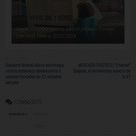
Llegan a Sonora boletas para el próximo Proceso
Electoral Federal 2023-2024.
Newer Post
Older Post
Gobierno federal alista estrategia
MERCADO POLÍTICO | “Chemel”
contra embarazo adolescente y
Quijada, el estereotipo exacto de
uniones forzadas en 21 estados
la 4T
del país
COMMENTS
FACEBOOK:
WORDPRESS:
0
DISQUS: